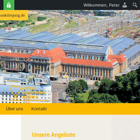
e
Willkommen,
Peter
punktleipzig.de
Über uns
Kontakt
Unsere Angebote