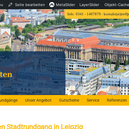
eu
Seite bearbeiten
MetaSlider
LayerSlider
Objekt-Cach
are
Info: 0341 - 1497879 - kontakt(at)treff
ion
Rundgänge
Unser Angebot
Gutscheine
Service
Referenzen
en Stadtrundgang in Leipzig