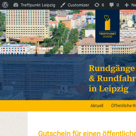
Über
6
0
Treffpunkt Leipzig
Customizer
6
0
N
WordPress
Updates
Komment
verfügbar
in
Moderat
Aktuell
Öffentliche 
Gutschein für einen öffentlich