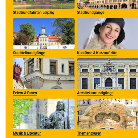
Stadtrundfahrten Leipzig
Stadtrundgänge
Stadtteilrundgänge
Kostüme & Kurzauftritte
Feiern & Essen
Architekturrundgänge
Musik & Literatur
Thementouren