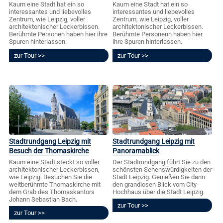
Kaum eine Stadt hat ein so
Kaum eine Stadt hat ein so
interessantes und liebevolles
interessantes und liebevolles
Zentrum, wie Leipzig, voller
Zentrum, wie Leipzig, voller
architektonischer Leckerbissen.
architektonischer Leckerbissen.
Berühmte Personen haben hier ihre
Berühmte Personenn haben hier
Spuren hinterlassen.
ihre Spuren hinterlassen.
zur Tour
zur Tour
Stadtrundgang Leipzig mit
Stadtrundgang Leipzig mit
Besuch der Thomaskirche
Panoramablick
Kaum eine Stadt steckt so voller
Der Stadtrundgang führt Sie zu den
architektonischer Leckerbissen,
schönsten Sehenswürdigkeiten der
wie Leipzig. Besuchen Sie die
Stadt Leipzig. Genießen Sie dann
weltberühmte Thomaskirche mit
den grandiosen Blick vom City-
dem Grab des Thomaskantors
Hochhaus über die Stadt Leipzig.
Johann Sebastian Bach.
zur Tour
zur Tour