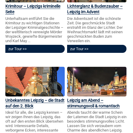
Krimitour – Leipzigs kriminelle
Lichterglanz & Budenzauber –
Seite
Leipzig im Advent
Unterhaltsam entführt Sie die
Die Adventszeit ist die schönste
Krimitour zu wichtigen Stationen
Zeit. Die geschmückte Stadt
der Leipziger Kriminalgeschichte –
erstrahlt im Glanz der Lichter. Der
der weltliterisch verewigte Mörder
Weihnachtsmarkt lädt mit seinen
Woyzeck, gewiefte Bürgermeister
geschmückten Buden zum
und Karl May …
Verweilen ein.
zur Tour
zur Tour
Unbekanntes Leipzig – die Stadt
Leipzig am Abend –
auf den 2. Blick
stimmungsvoll & romantisch
Ideal für alle, die Leipzig kennen –
Abends taucht der warme Schein
wir zeigen Ihnen das Leipzig, das
der Laternen die Stadt Leipzig in ein
oft auf den ersten Blick übersehen
besonders stimmungsvolles Licht.
wird. Interessante Details,
Lassen Sie sich verzaubern vom
verborgene Ecken, interessante
Charme des abendlichen Leipzig.