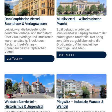
Das Graphische Viertel –
Musikviertel – wilhelminische
Buchdruck & Verlagswesen
Pracht
Leipzig war die bedeutendste
Spät bebaut, wurde das
deutsche Verlags- und Buchstadt.
Musikviertel in Leipzig zu einem der
Über 2.000 Verlage und Druckerein
prächtigsten Stadtteile. Der Krieg
waren ansässig. Brockhaus,
zerstörte es, geblieben sind die
Reclam, Insel-Verlag –
Großbauten, Villen und einige
Spurensuche im Graphischen
prächtige Fassaden.
Viertel.
zur Tour
zur Tour
Waldstraßenviertel –
Plagwitz – Industrie, Wasser &
Historismus & Jugendstil
Wandel