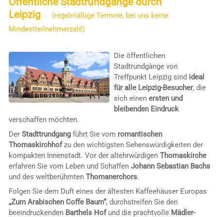
Öffentliche Stadtrundgänge durch
Leipzig
(regelmäßige Termine, bei uns keine
Mindestteilnehmerzahl)
Die öffentlichen
Stadtrundgänge von
Treffpunkt Leipzig sind
ideal
für alle Leipzig-Besucher
, die
sich einen
ersten und
bleibenden Eindruck
verschaffen möchten.
Der
Stadttrundgang
führt Sie vom
romantischen
Thomaskirchhof
zu den wichtigsten Sehenswürdigkeiten der
kompakten Innenstadt. Vor der altehrwürdigen
Thomaskirche
erfahren Sie vom Leben und Schaffen
Johann Sebastian Bachs
und des weltberühmten
Thomanerchors
.
Folgen Sie dem Duft eines der ältesten Kaffeehäuser Europas
„Zum Arabischen Coffe Baum“
, durchstreifen Sie den
beeindruckenden
Barthels Hof
und die prachtvolle
Mädler-