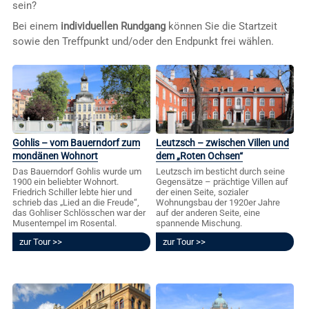
sein?
Bei einem
individuellen Rundgang
können Sie die Startzeit
sowie den Treffpunkt und/oder den Endpunkt frei wählen.
Gohlis – vom Bauerndorf zum
Leutzsch – zwischen Villen und
mondänen Wohnort
dem „Roten Ochsen“
Das Bauerndorf Gohlis wurde um
Leutzsch im besticht durch seine
1900 ein beliebter Wohnort.
Gegensätze – prächtige Villen auf
Friedrich Schiller lebte hier und
der einen Seite, sozialer
schrieb das „Lied an die Freude“,
Wohnungsbau der 1920er Jahre
das Gohliser Schlösschen war der
auf der anderen Seite, eine
Musentempel im Rosental.
spannende Mischung.
zur Tour
zur Tour