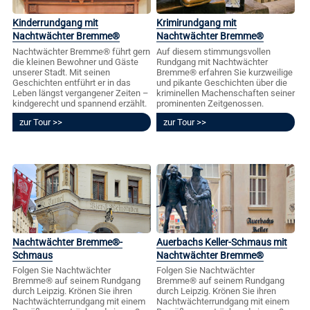
Kinderrundgang mit
Krimirundgang mit
Nachtwächter Bremme®
Nachtwächter Bremme®
Nachtwächter Bremme® führt gern
Auf diesem stimmungsvollen
die kleinen Bewohner und Gäste
Rundgang mit Nachtwächter
unserer Stadt. Mit seinen
Bremme® erfahren Sie kurzweilige
Geschichten entführt er in das
und pikante Geschichten über die
Leben längst vergangener Zeiten –
kriminellen Machenschaften seiner
kindgerecht und spannend erzählt.
prominenten Zeitgenossen.
zur Tour
zur Tour
Nachtwächter Bremme®-
Auerbachs Keller-Schmaus mit
Schmaus
Nachtwächter Bremme®
Folgen Sie Nachtwächter
Folgen Sie Nachtwächter
Bremme® auf seinem Rundgang
Bremme® auf seinem Rundgang
durch Leipzig. Krönen Sie ihren
durch Leipzig. Krönen Sie ihren
Nachtwächterrundgang mit einem
Nachtwächterrundgang mit einem