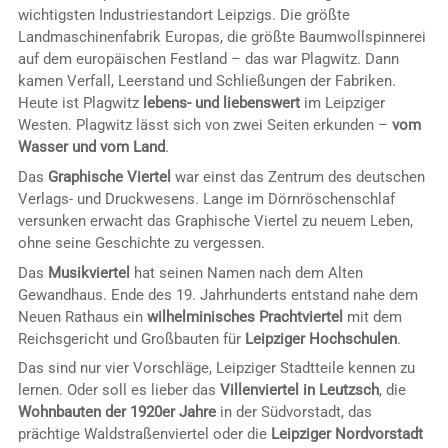
wichtigsten Industriestandort Leipzigs. Die größte
Landmaschinenfabrik Europas, die größte Baumwollspinnerei
auf dem europäischen Festland – das war Plagwitz. Dann
kamen Verfall, Leerstand und Schließungen der Fabriken.
Heute ist Plagwitz
lebens- und liebenswert
im Leipziger
Westen. Plagwitz lässt sich von zwei Seiten erkunden –
vom
Wasser und vom Land
.
Das
Graphische Viertel
war einst das Zentrum des deutschen
Verlags- und Druckwesens. Lange im Dörnröschenschlaf
versunken erwacht das Graphische Viertel zu neuem Leben,
ohne seine Geschichte zu vergessen.
Das
Musikviertel
hat seinen Namen nach dem Alten
Gewandhaus. Ende des 19. Jahrhunderts entstand nahe dem
Neuen Rathaus ein
wilhelminisches Prachtviertel
mit dem
Reichsgericht und Großbauten für
Leipziger Hochschulen
.
Das sind nur vier Vorschläge, Leipziger Stadtteile kennen zu
lernen. Oder soll es lieber das
Villenviertel in Leutzsch
, die
Wohnbauten der 1920er Jahre
in der Südvorstadt, das
prächtige Waldstraßenviertel oder die
Leipziger Nordvorstadt