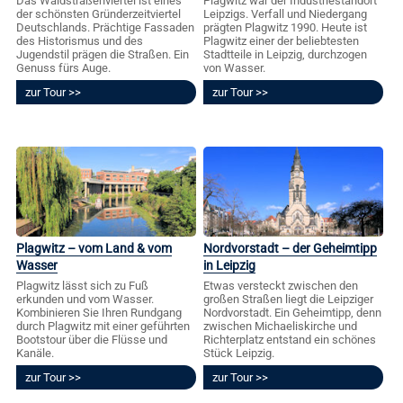
Das Waldstraßenviertel ist eines
Plagwitz war der Industriestandort
der schönsten Gründerzeitviertel
Leipzigs. Verfall und Niedergang
Deutschlands. Prächtige Fassaden
prägten Plagwitz 1990. Heute ist
des Historismus und des
Plagwitz einer der beliebtesten
Jugendstil prägen die Straßen. Ein
Stadtteile in Leipzig, durchzogen
Genuss fürs Auge.
von Wasser.
zur Tour
zur Tour
Plagwitz – vom Land & vom
Nordvorstadt – der Geheimtipp
Wasser
in Leipzig
Plagwitz lässt sich zu Fuß
Etwas versteckt zwischen den
erkunden und vom Wasser.
großen Straßen liegt die Leipziger
Kombinieren Sie Ihren Rundgang
Nordvorstadt. Ein Geheimtipp, denn
durch Plagwitz mit einer geführten
zwischen Michaeliskirche und
Bootstour über die Flüsse und
Richterplatz entstand ein schönes
Kanäle.
Stück Leipzig.
zur Tour
zur Tour