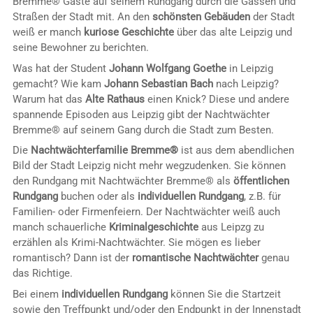
Bremme® Gäste auf seinem Rundgang durch die Gassen und
Straßen der Stadt mit. An den
schönsten Gebäuden
der Stadt
weiß er manch
kuriose Geschichte
über das alte Leipzig und
seine Bewohner zu berichten.
Was hat der Student
Johann Wolfgang Goethe
in Leipzig
gemacht? Wie kam
Johann Sebastian Bach
nach Leipzig?
Warum hat das
Alte Rathaus
einen Knick? Diese und andere
spannende Episoden aus Leipzig gibt der Nachtwächter
Bremme® auf seinem Gang durch die Stadt zum Besten.
Die
Nachtwächterfamilie Bremme®
ist aus dem abendlichen
Bild der Stadt Leipzig nicht mehr wegzudenken. Sie können
den Rundgang mit Nachtwächter Bremme® als
öffentlichen
Rundgang
buchen oder als
individuellen Rundgang
, z.B. für
Familien- oder Firmenfeiern. Der Nachtwächter weiß auch
manch schauerliche
Kriminalgeschichte
aus Leipzg zu
erzählen als Krimi-Nachtwächter. Sie mögen es lieber
romantisch? Dann ist der
romantische Nachtwächter
genau
das Richtige.
Bei einem
individuellen Rundgang
können Sie die Startzeit
sowie den Treffpunkt und/oder den Endpunkt in der Innenstadt