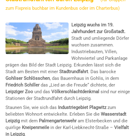
zum Fixpreis buchbar im Kundenbus oder im Charterbus)
Leipzig wuchs im 19.
Jahrhundert zur Großstadt.
Stadt und umliegende Dörfer
wuchsen zusammen.
Industriebauten, Villen,
Wohnviertel und Parkanlage
prägen das Bild der Stadt Leipzig. Erkunden lässt sich die
Stadt am Besten mit einer
Stadtrundfahrt
. Das barocke
Gohliser Schlösschen
, das Bauernhaus in Gohlis, in dem
Friedrich Schiller
das „Lied an die Freude“ dichtete, der
Leipziger Zoo
und das
Völkerschlachtdenkmal
sind nur einige
Stationen der Stadtrundfahrt durch Leipzig.
Staunen Sie, wie sich das
Industriegebiet Plagwitz
zum
beliebten Wohnort entwickelte. Erleben Sie die
Wasserstadt
Leipzig
mit dem
Palmengartenwehr
am Elsterbecken und die
quirlige
Kneipenmeile
in der Karl-Liebknecht-Straße –
Vielfalt
in Leipzig
.