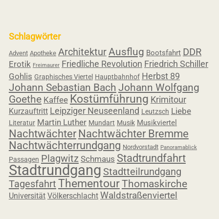
Schlagwörter
Ausflug
Architektur
DDR
Bootsfahrt
Advent
Apotheke
Friedliche Revolution
Friedrich Schiller
Erotik
Freimaurer
Herbst 89
Gohlis
Graphisches Viertel
Hauptbahnhof
Johann Sebastian Bach
Johann Wolfgang
Kostümführung
Goethe
Krimitour
Kaffee
Leipziger Neuseenland
Liebe
Kurzauftritt
Leutzsch
Martin Luther
Musikviertel
Literatur
Mundart
Musik
Nachtwächter
Nachtwächter Bremme
Nachtwächterrundgang
Nordvorstadt
Panoramablick
Stadtrundfahrt
Plagwitz
Schmaus
Passagen
Stadtrundgang
Stadtteilrundgang
Thementour
Thomaskirche
Tagesfahrt
Waldstraßenviertel
Universität
Völkerschlacht