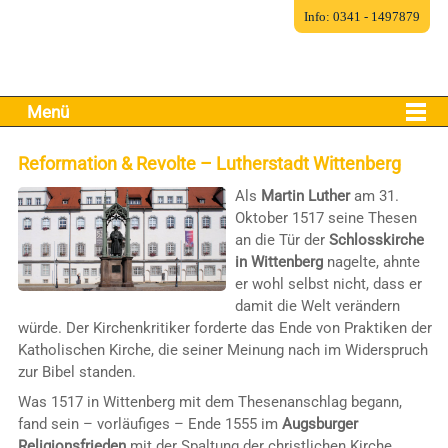
Info: 0341 - 1497879
Menü
Reformation & Revolte – Lutherstadt Wittenberg
Als
Martin Luther
am 31.
Oktober 1517 seine Thesen
an die Tür der
Schlosskirche
in Wittenberg
nagelte, ahnte
er wohl selbst nicht, dass er
damit die Welt verändern
würde. Der Kirchenkritiker forderte das Ende von Praktiken der
Katholischen Kirche, die seiner Meinung nach im Widerspruch
zur Bibel standen.
Was 1517 in Wittenberg mit dem Thesenanschlag begann,
fand sein – vorläufiges – Ende 1555 im
Augsburger
Religionsfrieden
mit der Spaltung der christlichen Kirche.