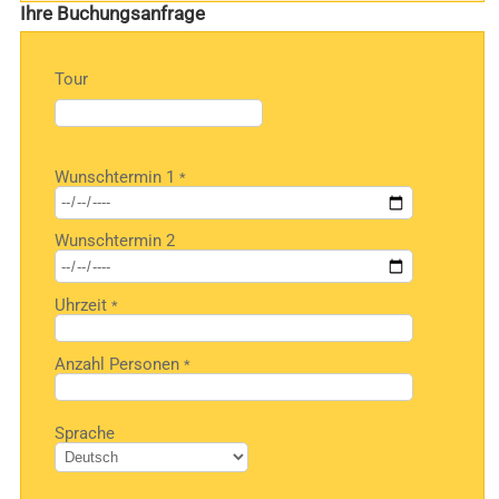
Ihre Buchungsanfrage
Tour
Bitte
Wunschtermin 1
*
lasse
dieses
Feld
Wunschtermin 2
leer.
Uhrzeit
*
Anzahl Personen
*
Bitte
Sprache
lasse
dieses
Feld
leer.