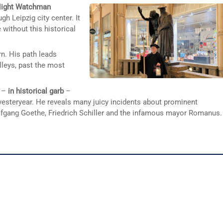
ight Watchman
h Leipzig city center. It
 without this historical
rn. His path leads
lleys, past the most
s –
in historical garb
–
yesteryear. He reveals many juicy incidents about prominent
fgang Goethe, Friedrich Schiller and the infamous mayor Romanus.