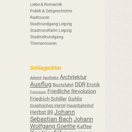
Liebe & Romantik
Politik & Zeitgeschichte
Radtouren
Stadtrundgang Leipzig
Stadtrundfahrt Leipzig
Stadtteilrundgang
Thementouren
Schlagwörter
Architektur
Advent
Apotheke
Ausflug
DDR
Erotik
Bootsfahrt
Friedliche Revolution
Freimaurer
Friedrich Schiller
Gohlis
Graphisches Viertel
Hauptbahnhof
Johann
Herbst 89
Sebastian Bach
Johann
Wolfgang Goethe
Kaffee