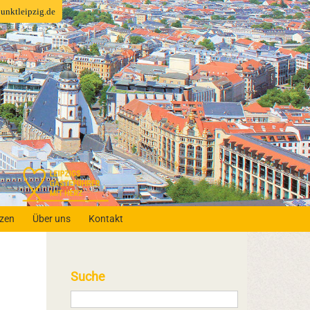
fpunktleipzig.de
nzen
Über uns
Kontakt
Suche