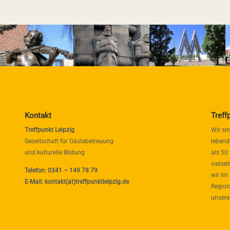
Kontakt
Treff
Treffpunkt Leipzig
Wir si
Gesellschaft für Gästebetreuung
lebend
und kulturelle Bildung
als 50
vielse
Telefon: 0341 – 149 78 79
wir im
E-Mail: kontakt(at)treffpunktleipzig.de
Region
unsere