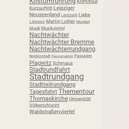
Kostümführung
Krimitour
Leipziger
Kurzauftritt
Neuseenland
Liebe
Leutzsch
Martin Luther
Literatur
Mundart
Musikviertel
Musik
Nachtwächter
Nachtwächter Bremme
Nachtwächterrundgang
Passagen
Nordvorstadt
Panoramablick
Plagwitz
Schmaus
Stadtrundfahrt
Stadtrundgang
Stadtteilrundgang
Thementour
Tagesfahrt
Thomaskirche
Universität
Völkerschlacht
Waldstraßenviertel