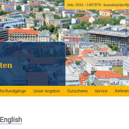
Info: 0341 - 1497879
- kontakt(at)tref
iche Rundgänge
Unser Angebot
Gutscheine
Service
Refere
English