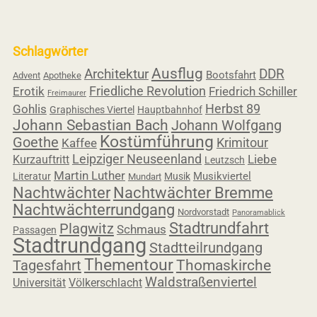
Schlagwörter
Ausflug
Architektur
DDR
Bootsfahrt
Advent
Apotheke
Friedliche Revolution
Erotik
Friedrich Schiller
Freimaurer
Herbst 89
Gohlis
Graphisches Viertel
Hauptbahnhof
Johann Sebastian Bach
Johann Wolfgang
Kostümführung
Goethe
Krimitour
Kaffee
Leipziger Neuseenland
Liebe
Kurzauftritt
Leutzsch
Martin Luther
Musikviertel
Literatur
Musik
Mundart
Nachtwächter
Nachtwächter Bremme
Nachtwächterrundgang
Nordvorstadt
Panoramablick
Stadtrundfahrt
Plagwitz
Schmaus
Passagen
Stadtrundgang
Stadtteilrundgang
Thementour
Tagesfahrt
Thomaskirche
Waldstraßenviertel
Universität
Völkerschlacht