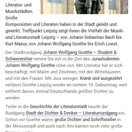
Literatur- und
Musikstädten.
Große
Komponisten und Literaten haben in der Stadt gelebt und
gewirkt. Treffpunkt Leipzig zeigt ihnen die Vielfalt der Musik-
und Literaturstadt Leipzig – von Johann Sebastian Bach bis
Kurt Masur, von Johann Wolfgang Goethe bis Erich Loest.
Der Stadtrundgang
Johann Wolfgang Goethe – Student &
Schwerenöter
nimmt Sie mit in die Zeit des
Jurastudenten
Johann Wolfgang Goethe
ohne von. Mit Literatur hat er sich
beschäftigt, mit Malen und Zeichnen, mit den Wirtshäusern
und mit den Frauen. Mit Jura weniger.
Krank und ausgezehrt
verlässt Goethe Leipzig wieder an seinem 19. Geburtstag, weit
entfernt davon, einmal Deutschlands größter Dichter zu
werden.
Tiefer in die
Geschichte der Literaturstadt
taucht der
Rundgang
Stadt der Dichter & Denker – Literaturrundgang
ein.
Schon vor Goethe waren
große Dichter und Schriftsteller
in
der Messestadt und auch nach ihm kamen noch viele große