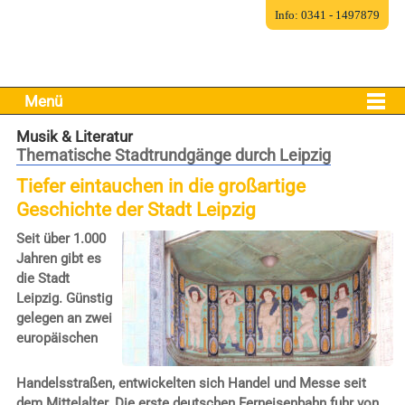
Info: 0341 - 1497879
Menü
Musik & Literatur
Thematische Stadtrundgänge durch Leipzig
Tiefer eintauchen in die großartige
Geschichte der Stadt Leipzig
Seit über 1.000
Jahren gibt es
die Stadt
Leipzig. Günstig
gelegen an zwei
europäischen
Handelsstraßen, entwickelten sich Handel und Messe seit
dem Mittelalter. Die erste deutschen Ferneisenbahn fuhr von