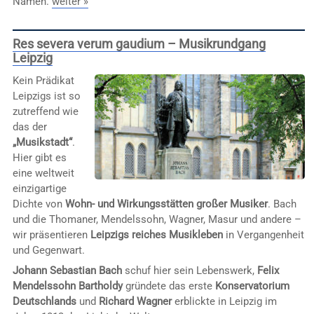
Namen.
weiter »
Res severa verum gaudium – Musikrundgang
Leipzig
Kein Prädikat
Leipzigs ist so
zutreffend wie
das der
„Musikstadt“
.
Hier gibt es
eine weltweit
einzigartige
Dichte von
Wohn- und Wirkungsstätten großer Musiker
. Bach
und die Thomaner, Mendelssohn, Wagner, Masur und andere –
wir präsentieren
Leipzigs reiches Musikleben
in Vergangenheit
und Gegenwart.
Johann Sebastian Bach
schuf hier sein Lebenswerk,
Felix
Mendelssohn Bartholdy
gründete das erste
Konservatorium
Deutschlands
und
Richard Wagner
erblickte in Leipzig im