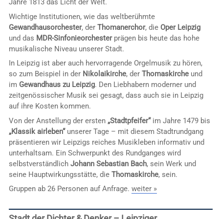
Jahre 1813 das Licht der Welt.
Wichtige Institutionen, wie das weltberühmte
Gewandhausorchester
, der
Thomanerchor
, die
Oper Leipzig
und das
MDR-Sinfonieorchester
prägen bis heute das hohe
musikalische Niveau unserer Stadt.
In Leipzig ist aber auch hervorragende Orgelmusik zu hören,
so zum Beispiel in der
Nikolaikirche
, der
Thomaskirche
und
im
Gewandhaus zu Leipzig
. Den Liebhabern moderner und
zeitgenössischer Musik sei gesagt, dass auch sie in Leipzig
auf ihre Kosten kommen.
Von der Anstellung der ersten
„Stadtpfeifer“
im Jahre 1479 bis
„Klassik airleben“
unserer Tage – mit diesem Stadtrundgang
präsentieren wir Leipzigs reiches Musikleben informativ und
unterhaltsam. Ein Schwerpunkt des Rundganges wird
selbstverständlich
Johann Sebastian Bach
, sein Werk und
seine Hauptwirkungsstätte, die
Thomaskirche
, sein.
Gruppen ab 26 Personen auf Anfrage.
weiter »
Stadt der Dichter & Denker – Leipziger