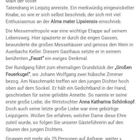
Main der voller
Tatendrang in Leipzig anreiste. Ein merkwürdig eingewickelter
Knabe, so wie er sich selbst beschrieb, der sich mit viel
Enthusiasmus an der
Alma mater Lipsiensis
einschrieb.
Die Messemetropole war eine wichtige Etappe auf seinem
Lebensweg. Hier spazierte er durch die engen Gassen,
bewunderte die großen Messehäuser und genoss den Wein in
Auerbachs Keller. Diesem Gasthaus setzte er in seinem
berühmten
„Faust“
ein ewiges Denkmal.
Der Rundgang führt zum ehemaligen Grundstück der
„Großen
Feuerkugel“
, wo Johann Wolfgang zwei hübsche Zimmer
bezog. Am Naschmarkt treffen wir den jungen Dichter hoch
oben auf dem Sockel. Er hält ein Gedichtband in der Hand,
geschrieben für seine geliebte Annette. So nannte er seine
erste große Liebe, die Wirtstochter
Anna Katharina Schönkopf
.
Doch auch seine letzte große Liebe war eine gebürtige
Leipzigerin. Wollen Sie erfahren, welcher Dame diese Ehre
zuteil wurde, so folgen Sie unserer Gästeführerin auf den
Spuren des jungen Dichters.
Gruppen mit mehr als 25 Personen auf Anfrage.
weiter »