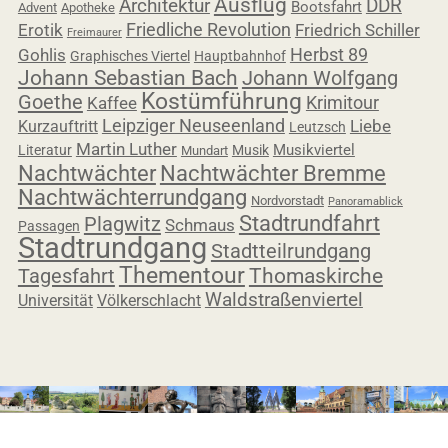
Ausflug
Architektur
DDR
Bootsfahrt
Advent
Apotheke
Friedliche Revolution
Erotik
Friedrich Schiller
Freimaurer
Herbst 89
Gohlis
Graphisches Viertel
Hauptbahnhof
Johann Sebastian Bach
Johann Wolfgang
Kostümführung
Goethe
Krimitour
Kaffee
Leipziger Neuseenland
Liebe
Kurzauftritt
Leutzsch
Martin Luther
Musikviertel
Literatur
Musik
Mundart
Nachtwächter
Nachtwächter Bremme
Nachtwächterrundgang
Nordvorstadt
Panoramablick
Stadtrundfahrt
Plagwitz
Schmaus
Passagen
Stadtrundgang
Stadtteilrundgang
Thementour
Tagesfahrt
Thomaskirche
Waldstraßenviertel
Universität
Völkerschlacht