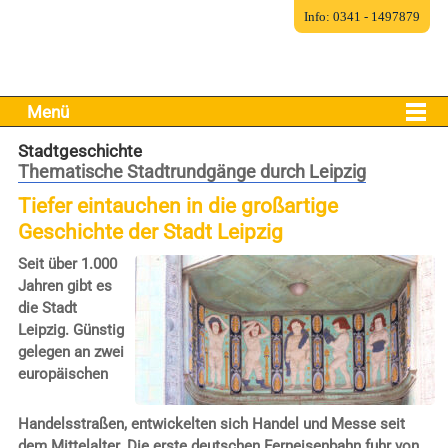
Info: 0341 - 1497879
Menü
Stadtgeschichte
Thematische Stadtrundgänge durch Leipzig
Tiefer eintauchen in die großartige
Geschichte der Stadt Leipzig
Seit über 1.000
Jahren gibt es
die Stadt
Leipzig. Günstig
gelegen an zwei
europäischen
Handelsstraßen, entwickelten sich Handel und Messe seit
dem Mittelalter. Die erste deutschen Ferneisenbahn fuhr von