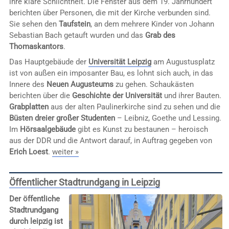
ihre klare Schlichtheit. Die Fenster aus dem 19. Jahrhundert
berichten über Personen, die mit der Kirche verbunden sind.
Sie sehen den
Taufstein
, an dem mehrere Kinder von Johann
Sebastian Bach getauft wurden und das
Grab des
Thomaskantors
.
Das Hauptgebäude der
Universität Leipzig
am Augustusplatz
ist von außen ein imposanter Bau, es lohnt sich auch, in das
Innere des
Neuen Augusteums
zu gehen. Schaukästen
berichten über die
Geschichte der Universität
und ihrer Bauten.
Grabplatten
aus der alten Paulinerkirche sind zu sehen und die
Büsten dreier großer Studenten
– Leibniz, Goethe und Lessing.
Im
Hörsaalgebäude
gibt es Kunst zu bestaunen – heroisch
aus der DDR und die Antwort darauf, in Auftrag gegeben von
Erich Loest
.
weiter »
Öffentlicher Stadtrundgang in Leipzig
Der öffentliche
Stadtrundgang
durch leipzig ist