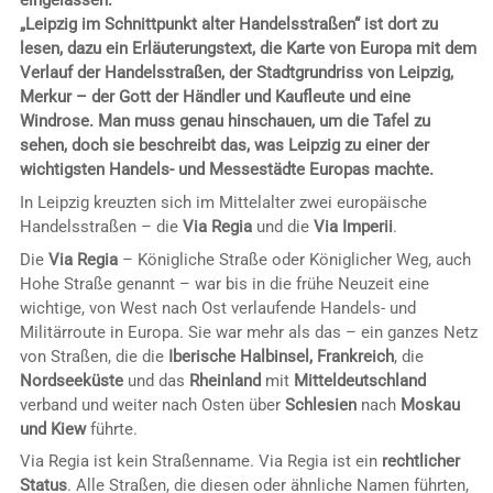
eingelassen.
„Leipzig im Schnittpunkt alter Handelsstraßen“ ist dort zu
lesen, dazu ein Erläuterungstext, die Karte von Europa mit dem
Verlauf der Handelsstraßen, der Stadtgrundriss von Leipzig,
Merkur – der Gott der Händler und Kaufleute und eine
Windrose. Man muss genau hinschauen, um die Tafel zu
sehen, doch sie beschreibt das, was Leipzig zu einer der
wichtigsten Handels- und Messestädte Europas machte.
In Leipzig kreuzten sich im Mittelalter zwei europäische
Handelsstraßen – die
Via Regia
und die
Via Imperii
.
Die
Via Regia
– Königliche Straße oder Königlicher Weg, auch
Hohe Straße genannt – war bis in die frühe Neuzeit eine
wichtige, von West nach Ost verlaufende Handels- und
Militärroute in Europa. Sie war mehr als das – ein ganzes Netz
von Straßen, die die
Iberische Halbinsel, Frankreich
, die
Nordseeküste
und das
Rheinland
mit
Mitteldeutschland
verband und weiter nach Osten über
Schlesien
nach
Moskau
und Kiew
führte.
Via Regia ist kein Straßenname. Via Regia ist ein
rechtlicher
Status
. Alle Straßen, die diesen oder ähnliche Namen führten,