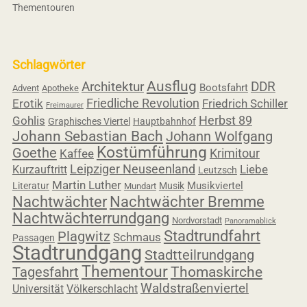
Thementouren
Schlagwörter
Ausflug
Architektur
DDR
Bootsfahrt
Advent
Apotheke
Friedliche Revolution
Erotik
Friedrich Schiller
Freimaurer
Herbst 89
Gohlis
Graphisches Viertel
Hauptbahnhof
Johann Sebastian Bach
Johann Wolfgang
Kostümführung
Goethe
Krimitour
Kaffee
Leipziger Neuseenland
Liebe
Kurzauftritt
Leutzsch
Martin Luther
Musikviertel
Literatur
Musik
Mundart
Nachtwächter
Nachtwächter Bremme
Nachtwächterrundgang
Nordvorstadt
Panoramablick
Stadtrundfahrt
Plagwitz
Schmaus
Passagen
Stadtrundgang
Stadtteilrundgang
Thementour
Tagesfahrt
Thomaskirche
Waldstraßenviertel
Universität
Völkerschlacht