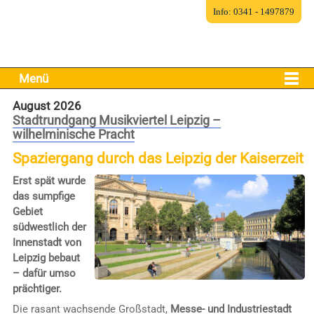
Info: 0341 - 1497879
Menü
August 2026
Stadtrundgang Musikviertel Leipzig –
wilhelminische Pracht
Spaziergang durch das Leipzig der Kaiserzeit
Erst spät wurde
das sumpfige
Gebiet
südwestlich der
Innenstadt von
Leipzig bebaut
– dafür umso
prächtiger.
Die rasant wachsende Großstadt,
Messe- und Industriestadt