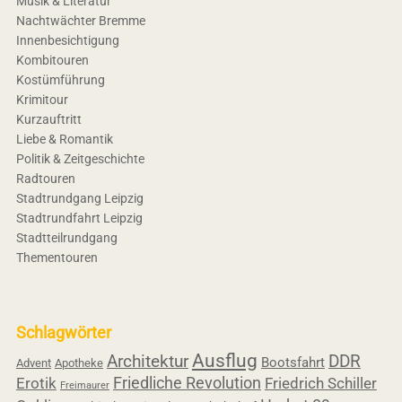
Musik & Literatur
Nachtwächter Bremme
Innenbesichtigung
Kombitouren
Kostümführung
Krimitour
Kurzauftritt
Liebe & Romantik
Politik & Zeitgeschichte
Radtouren
Stadtrundgang Leipzig
Stadtrundfahrt Leipzig
Stadtteilrundgang
Thementouren
Schlagwörter
Ausflug
Architektur
DDR
Bootsfahrt
Advent
Apotheke
Friedliche Revolution
Erotik
Friedrich Schiller
Freimaurer