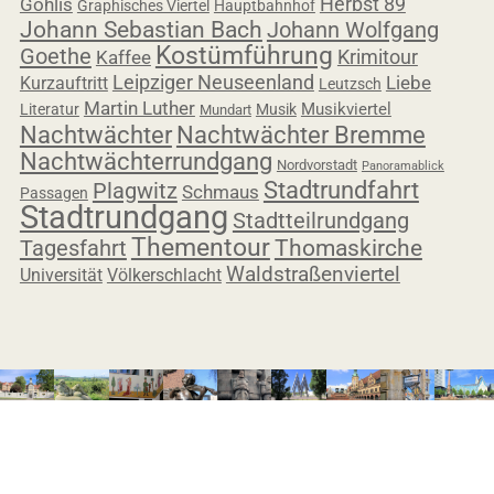
Herbst 89
Gohlis
Graphisches Viertel
Hauptbahnhof
Johann Sebastian Bach
Johann Wolfgang
Kostümführung
Goethe
Krimitour
Kaffee
Leipziger Neuseenland
Liebe
Kurzauftritt
Leutzsch
Martin Luther
Musikviertel
Literatur
Musik
Mundart
Nachtwächter
Nachtwächter Bremme
Nachtwächterrundgang
Nordvorstadt
Panoramablick
Stadtrundfahrt
Plagwitz
Schmaus
Passagen
Stadtrundgang
Stadtteilrundgang
Thementour
Tagesfahrt
Thomaskirche
Waldstraßenviertel
Universität
Völkerschlacht