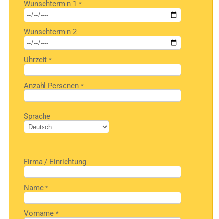
Wunschtermin 1
*
lasse
dieses
Feld
Wunschtermin 2
leer.
Uhrzeit
*
Anzahl Personen
*
Bitte
Sprache
lasse
dieses
Feld
leer.
Firma / Einrichtung
Name
*
Vorname
*