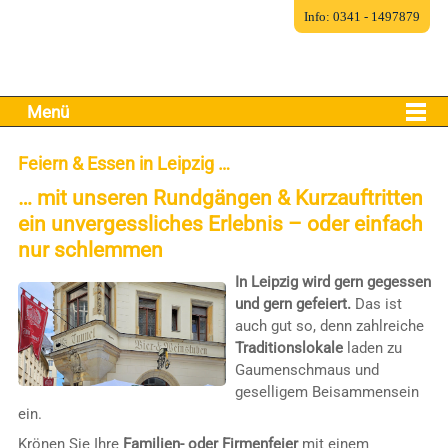
Info: 0341 - 1497879
Menü
Feiern & Essen in Leipzig …
… mit unseren Rundgängen & Kurzauftritten
ein unvergessliches Erlebnis – oder einfach
nur schlemmen
In Leipzig wird gern gegessen
und gern gefeiert.
Das ist
auch gut so, denn zahlreiche
Traditionslokale
laden zu
Gaumenschmaus und
geselligem Beisammensein
ein.
Krönen Sie Ihre
Familien- oder Firmenfeier
mit einem