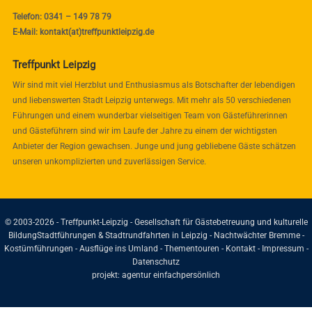
Telefon: 0341 – 149 78 79
E-Mail: kontakt(at)treffpunktleipzig.de
Treffpunkt Leipzig
Wir sind mit viel Herzblut und Enthusiasmus als Botschafter der lebendigen
und liebenswerten Stadt Leipzig unterwegs. Mit mehr als 50 verschiedenen
Führungen und einem wunderbar vielseitigen Team von Gästeführerinnen
und Gästeführern sind wir im Laufe der Jahre zu einem der wichtigsten
Anbieter der Region gewachsen. Junge und jung gebliebene Gäste schätzen
unseren unkomplizierten und zuverlässigen Service.
© 2003-2026 - Treffpunkt-Leipzig - Gesellschaft für Gästebetreuung und kulturelle
Bildung
Stadtführungen & Stadtrundfahrten in Leipzig - Nachtwächter Bremme -
Kostümführungen - Ausflüge ins Umland - Thementouren -
Kontakt
-
Impressum
-
Datenschutz
projekt:
agentur einfachpersönlich