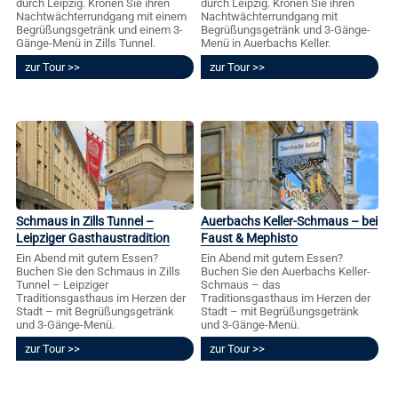
durch Leipzig. Krönen Sie ihren
durch Leipzig. Krönen Sie ihren
Nachtwächterrundgang mit einem
Nachtwächterrundgang mit
Begrüßungsgetränk und einem 3-
Begrüßungsgetränk und 3-Gänge-
Gänge-Menü in Zills Tunnel.
Menü in Auerbachs Keller.
zur Tour
zur Tour
Schmaus in Zills Tunnel –
Auerbachs Keller-Schmaus – bei
Leipziger Gasthaustradition
Faust & Mephisto
Ein Abend mit gutem Essen?
Ein Abend mit gutem Essen?
Buchen Sie den Schmaus in Zills
Buchen Sie den Auerbachs Keller-
Tunnel – Leipziger
Schmaus – das
Traditionsgasthaus im Herzen der
Traditionsgasthaus im Herzen der
Stadt – mit Begrüßungsgetränk
Stadt – mit Begrüßungsgetränk
und 3-Gänge-Menü.
und 3-Gänge-Menü.
zur Tour
zur Tour