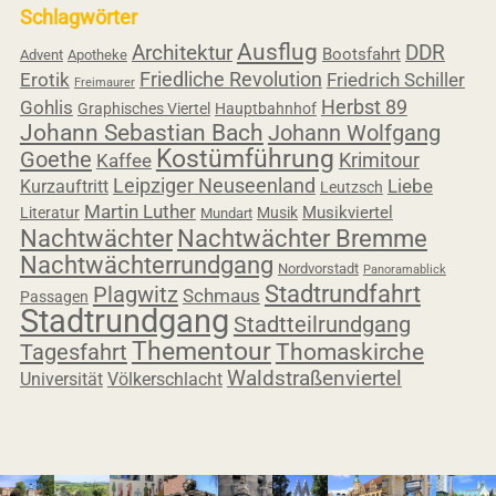
Schlagwörter
Ausflug
Architektur
DDR
Bootsfahrt
Advent
Apotheke
Friedliche Revolution
Erotik
Friedrich Schiller
Freimaurer
Herbst 89
Gohlis
Graphisches Viertel
Hauptbahnhof
Johann Sebastian Bach
Johann Wolfgang
Kostümführung
Goethe
Krimitour
Kaffee
Leipziger Neuseenland
Liebe
Kurzauftritt
Leutzsch
Martin Luther
Musikviertel
Literatur
Musik
Mundart
Nachtwächter
Nachtwächter Bremme
Nachtwächterrundgang
Nordvorstadt
Panoramablick
Stadtrundfahrt
Plagwitz
Schmaus
Passagen
Stadtrundgang
Stadtteilrundgang
Thementour
Tagesfahrt
Thomaskirche
Waldstraßenviertel
Universität
Völkerschlacht