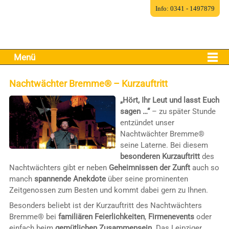
Info: 0341 - 1497879
Menü
Nachtwächter Bremme® – Kurzauftritt
„Hört, Ihr Leut und lasst Euch
sagen …“
– zu später Stunde
entzündet unser
Nachtwächter Bremme®
seine Laterne. Bei diesem
besonderen Kurzauftritt
des
Nachtwächters gibt er neben
Geheimnissen der Zunft
auch so
manch
spannende Anekdote
über seine prominenten
Zeitgenossen zum Besten und kommt dabei gern zu Ihnen.
Besonders beliebt ist der Kurzauftritt des Nachtwächters
Bremme® bei
familiären Feierlichkeiten
,
Firmenevents
oder
einfach beim
gemütlichen Zusammensein
. Das Leipziger