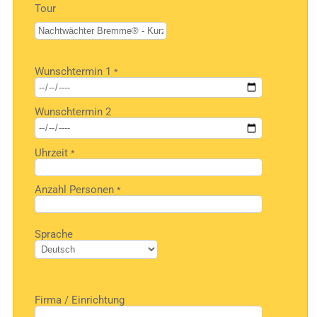
Tour
Bitte
Wunschtermin 1
*
lasse
dieses
Feld
Wunschtermin 2
leer.
Uhrzeit
*
Anzahl Personen
*
Bitte
Sprache
lasse
dieses
Feld
leer.
Firma / Einrichtung