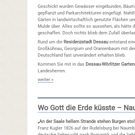
Geschickt wurden Gewässer eingebunden, Bäum
gepflanzt und Parkarchitekturen eingefügt. Naht
Gärten in landwirtschaftlich genutzte Flächen u
Mulde über. Alles sollte so aussehen, als hätte d
geschaffen. Doch nichts blieb dem Zufall überla
Rund um die
Residenzstadt Dessau
entstand ein
Großkühnau, Georgium und Oranienbaum mit de
Deutschland fast unverändert erhalten blieb.
Kommen Sie mit in das
Dessau-Wörlitzer Garten
Landesherren.
weiter »
Wo Gott die Erde küsste – Na
„An der Saale hellem Strande stehen Burgen stol
Franz Kugler 1826 auf der Rudelsburg bei Naumbu
deutsche Sehnsucht nach Romantik und die liebl