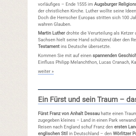
vorläufiges – Ende 1555 im
Augsburger Religion
der christlichen Kirche. Luther wollte seine Idee
Doch die Herrscher Europas stritten sich 100 Ja
wahren Glauben.
Martin Luther
drohte die Verurteilung als Ketzer
Sachsen hielt seine Hand schützend über den Ref
Testament
ins Deutsche übersetzte.
Kommen Sie mit auf einen
spannenden Geschic
Einfluss Philipp Melanchthon, Lucas Cranach, Ka
weiter »
Ein Fürst und sein Traum – da
Fürst Franz von Anhalt Dessau
hatte einen Traum
zugegeben kleines – Land in einen Park verwande
Reisen nach England schuf Franz den
ersten Lan
englischen Stil
in Deutschland – den
Wörlitzer P