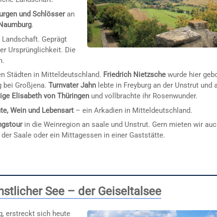
urgen und Schlösser
an
 Naumburg
.
e Landschaft. Geprägt
r Ursprünglichkeit. Die
n.
n Städten in Mitteldeutschland.
Friedrich Nietzsche
wurde hier geb
g bei Großjena.
Turnvater Jahn
lebte in Freyburg an der Unstrut und 
lige Elisabeth von Thüringen
und vollbrachte ihr Rosenwunder.
te, Wein und Lebensart
– ein Arkadien in Mitteldeutschland.
ngstour
in die Weinregion an saale und Unstrut. Gern mieten wir au
 der Saale oder ein Mittagessen in einer Gaststätte.
stlicher See – der Geiseltalsee
g, erstreckt sich heute