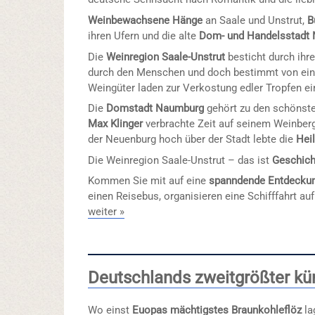
Weinbewachsene Hänge
an Saale und Unstrut,
B
ihren Ufern und die alte
Dom- und Handelsstadt
Die
Weinregion Saale-Unstrut
besticht durch ihr
durch den Menschen und doch bestimmt von eine
Weingüter laden zur Verkostung edler Tropfen ei
Die
Domstadt Naumburg
gehört zu den schönste
Max Klinger
verbrachte Zeit auf seinem Weinber
der Neuenburg hoch über der Stadt lebte die
Hei
Die Weinregion Saale-Unstrut – das ist
Geschich
Kommen Sie mit auf eine
spanndende Entdecku
einen Reisebus, organisieren eine Schifffahrt auf
weiter »
Deutschlands zweitgrößter kün
Wo einst
Euopas mächtigstes Braunkohleflöz
la