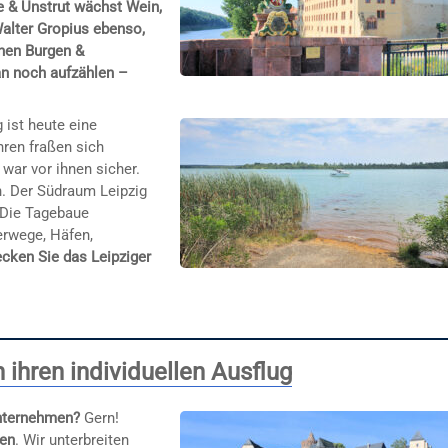
 & Unstrut wächst Wein,
Walter Gropius ebenso,
inen Burgen &
an noch aufzählen –
 ist heute eine
hren fraßen sich
war vor ihnen sicher.
. Der Südraum Leipzig
 Die Tagebaue
erwege, Häfen,
cken Sie das Leipziger
ihren individuellen Ausflug
unternehmen?
Gern!
gen
. Wir unterbreiten