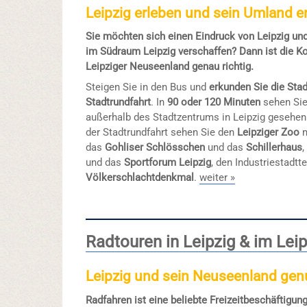
Leipzig erleben und sein Umland 
Sie möchten sich einen Eindruck von Leipzig un
im Südraum Leipzig verschaffen? Dann ist die K
Leipziger Neuseenland genau richtig.
Steigen Sie in den Bus und
erkunden Sie die Stad
Stadtrundfahrt
. In
90 oder 120 Minuten
sehen Sie
außerhalb des Stadtzentrums in Leipzig gesehen
der Stadtrundfahrt sehen Sie den
Leipziger Zoo
m
das
Gohliser Schlösschen
und das
Schillerhaus
und das
Sportforum Leipzig
, den Industriestadtte
Völkerschlachtdenkmal
.
weiter »
Radtouren in Leipzig & im Lei
Leipzig und sein Neuseenland genu
Radfahren ist eine beliebte Freizeitbeschäftigu