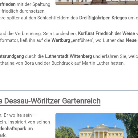
sfrieden
mit der Spaltung
n friedlich durchsetzen.
hre später auf den Schlachtfeldern des
Dreißigjährigen Krieges
um d
 und die Verbrennung. Sein Landesherr,
Kurfürst Friedrich der Weise
v
ormator, ließ ihn auf die
Wartburg
„entführen“, wo Luther das
Neue
htsrundgang
durch die
Lutherstadt Wittenberg
und erfahren Sie, wel
tharina von Bora und der Buchdruck auf Martin Luther hatten.
s Dessau-Wörlitzer Gartenreich
. Er wollte sein –
ln. Inspiriert von seinen
dschaftspark im
ark
.