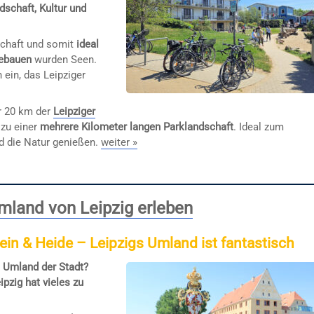
schaft, Kultur und
schaft und somit
ideal
ebauen
wurden Seen.
 ein, das Leipziger
er 20 km der
Leipziger
 zu einer
mehrere Kilometer langen Parklandschaft
. Ideal zum
nd die Natur genießen.
weiter »
mland von Leipzig erleben
in & Heide – Leipzigs Umland ist fantastisch
s Umland der Stadt?
pzig hat vieles zu