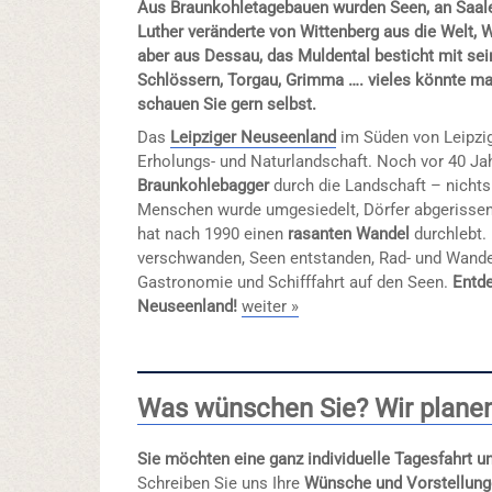
Aus Braunkohletagebauen wurden Seen, an Saale
Luther veränderte von Wittenberg aus die Welt, 
aber aus Dessau, das Muldental besticht mit se
Schlössern, Torgau, Grimma …. vieles könnte m
schauen Sie gern selbst.
Das
Leipziger Neuseenland
im Süden von Leipzig
Erholungs- und Naturlandschaft. Noch vor 40 Ja
Braunkohlebagger
durch die Landschaft – nichts 
Menschen wurde umgesiedelt, Dörfer abgerissen
hat nach 1990 einen
rasanten Wandel
durchlebt.
verschwanden, Seen entstanden, Rad- und Wand
Gastronomie und Schifffahrt auf den Seen.
Entde
Neuseenland!
weiter »
Was wünschen Sie? Wir planen 
Sie möchten eine ganz individuelle Tagesfahrt 
Schreiben Sie uns Ihre
Wünsche und Vorstellun