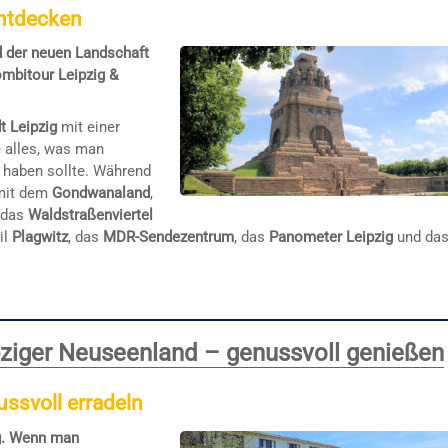
entdecken
d der neuen Landschaft
ombitour Leipzig &
t Leipzig
mit einer
 alles, was man
 haben sollte. Während
it dem
Gondwanaland
,
, das
Waldstraßenviertel
il
Plagwitz
, das
MDR-Sendezentrum
, das
Panometer Leipzig
und da
pziger Neuseenland – genussvoll genießen
ssvoll erradeln
ng. Wenn man