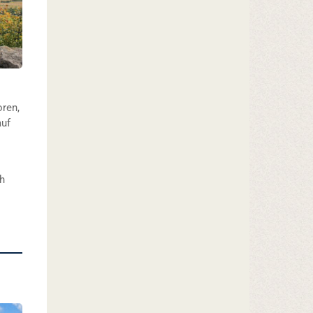
oren,
auf
ch