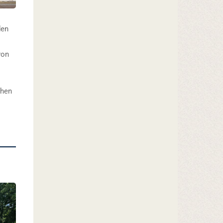
en
on
chen