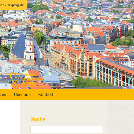
fpunktleipzig.de
nzen
Über uns
Kontakt
Suche