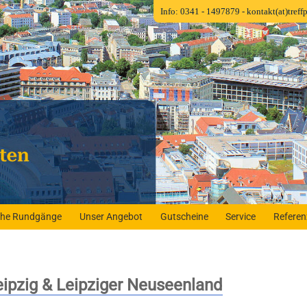
Info: 0341 - 1497879
- kontakt(at)tref
iche Rundgänge
Unser Angebot
Gutscheine
Service
Refere
eipzig & Leipziger Neuseenland