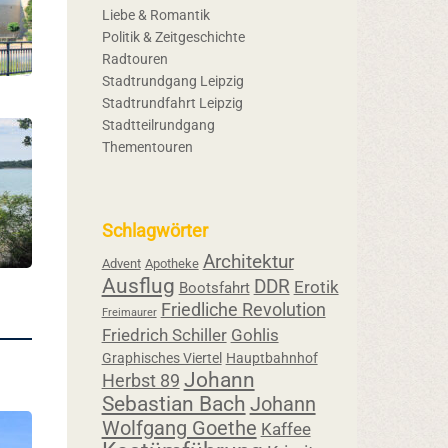
Liebe & Romantik
Politik & Zeitgeschichte
Radtouren
Stadtrundgang Leipzig
Stadtrundfahrt Leipzig
Stadtteilrundgang
Thementouren
Schlagwörter
Architektur
Advent
Apotheke
Ausflug
DDR
Erotik
Bootsfahrt
Friedliche Revolution
Freimaurer
Friedrich Schiller
Gohlis
Graphisches Viertel
Hauptbahnhof
Johann
Herbst 89
Sebastian Bach
Johann
Wolfgang Goethe
Kaffee