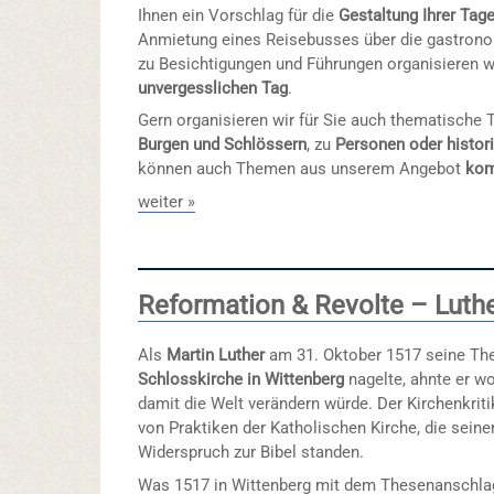
Ihnen ein Vorschlag für die
Gestaltung Ihrer Tag
Anmietung eines Reisebusses über die gastron
zu Besichtigungen und Führungen organisieren w
unvergesslichen Tag
.
Gern organisieren wir für Sie auch thematische T
Burgen und Schlössern
, zu
Personen oder histor
können auch Themen aus unserem Angebot
kom
weiter »
Reformation & Revolte – Luth
Als
Martin Luther
am 31. Oktober 1517 seine The
Schlosskirche in Wittenberg
nagelte, ahnte er wo
damit die Welt verändern würde. Der Kirchenkriti
von Praktiken der Katholischen Kirche, die sein
Widerspruch zur Bibel standen.
Was 1517 in Wittenberg mit dem Thesenanschlag