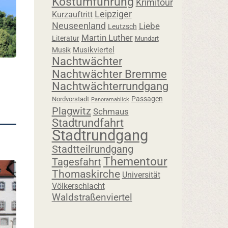
Kostümführung
Krimitour
Leipziger
Kurzauftritt
Neuseenland
Liebe
Leutzsch
Martin Luther
Literatur
Mundart
Musikviertel
Musik
Nachtwächter
Nachtwächter Bremme
Nachtwächterrundgang
Passagen
Nordvorstadt
Panoramablick
Plagwitz
Schmaus
Stadtrundfahrt
Stadtrundgang
Stadtteilrundgang
Thementour
Tagesfahrt
Thomaskirche
Universität
Völkerschlacht
Waldstraßenviertel