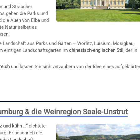
e und Sträucher
los gehen die Parks und
nd die Auen von Elbe und
ie Natur selbst es
ssen.
e Landschaft aus Parks und Gärten – Wörlitz, Luisium, Mosigkau,
m einzigen Landschaftsgarten im
chinesisch-englischen Stil
, der in
reich
und lassen Sie sich verzaubern von der Idee eines aufgeklärte
umburg & die Weinregion Saale-Unstrut
z und kühn …“
dichtete
rg. Er beschrieb die
iche Landschaft.