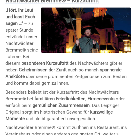
Nachtwächter Bremme® – Kurzauftritt
„Hört, Ihr Leut
und lasst Euch
sagen …“
– zu
später Stunde
entzündet unser
Nachtwächter
Bremme® seine
Laterne. Bei
diesem
besonderen Kurzauftritt
des Nachtwächters gibt er
neben
Geheimnissen der Zunft
auch so manch
spannende
Anekdote
über seine prominenten Zeitgenossen zum Besten
und kommt dabei gern zu Ihnen.
Besonders beliebt ist der Kurzauftritt des Nachtwächters
Bremme® bei
familiären Feierlichkeiten
,
Firmenevents
oder
einfach beim
gemütlichen Zusammensein
. Das Leipziger
Original sorgt im historischen Gewand für
kurzweilige
Momente
und bleibt garantiert unvergesslich.
Nachtwächter Bremme® kommt zu Ihnen ins Restaurant, ins
Vereinshaus oder einen anderen geeigneten Ort.
weiter »