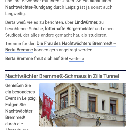
und ihre Bewohner mit ihren Gästen. So ein
nächtlicher
Nachtwächter-Rundgang
durch Leipzig ist ja sonst auch
langweilig.
Berta weiß vieles zu berichten, über
Lindwürmer
, zu
besohlende Schuhe,
lotterhafte Bürgermeister
und einen
Studiosi, der alles andere gemacht hat, als studieren.
Termine für den
Die Frau des Nachtwächters Bremme® –
Berta Bremme
können gern angefragt werden.
Berta Bremme freut sich auf Sie!
weiter »
Nachtwächter Bremme®-Schmaus in Zills Tunnel
Genießen Sie
ein besonderes
Event in Leipzig.
Folgen Sie
Nachtwächter
Bremme®
durch die