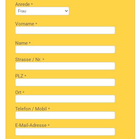
Bitte
Anrede
*
lasse
dieses
Feld
leer.
Vorname
*
Bitte
Name
*
lasse
dieses
Feld
leer.
Strasse / Nr.
*
PLZ
*
Ort
*
Telefon / Mobil
*
E-Mail-Adresse
*