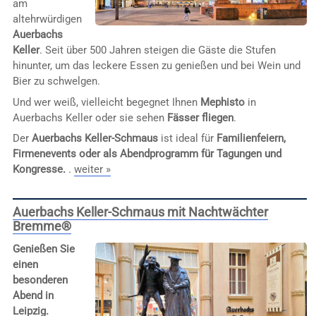
am
altehrwürdigen
Auerbachs
Keller
. Seit über 500 Jahren steigen die Gäste die Stufen
hinunter, um das leckere Essen zu genießen und bei Wein und
Bier zu schwelgen.
Und wer weiß, vielleicht begegnet Ihnen
Mephisto
in
Auerbachs Keller oder sie sehen
Fässer fliegen
.
Der
Auerbachs Keller-Schmaus
ist ideal für
Familienfeiern,
Firmenevents oder als Abendprogramm für Tagungen und
Kongresse.
.
weiter »
Auerbachs Keller-Schmaus mit Nachtwächter
Bremme®
Genießen Sie
einen
besonderen
Abend in
Leipzig.