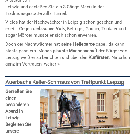
Altstadt von
Leipzig und genießen Sie ein 3-Gänge-Menü in der
Traditionsgastätte Zills Tunnel.
Vieles hat der Nachtwächter in Leipzig schon gesehen und
erlebt. Gegen
diebisches Volk
, Betrüger, Gauner, Trickser und
sogar Mörder musste er sich schon erwehren.
Doch der Nachtwächter hat seine
Hellebarde
dabei, da kann
nichts passiern. Manch
pikante Machenschaft
der Bürger von
Leipzig weiß er zu berichten und über den
Kurfürsten
. Natürlich
ganz im Vertrauen.
weiter »
Auerbachs Keller-Schmaus von Treffpunkt Leipzig
Genießen Sie
einen
besonderen
Abend in
Leipzig.
Begleiten Sie
unsere