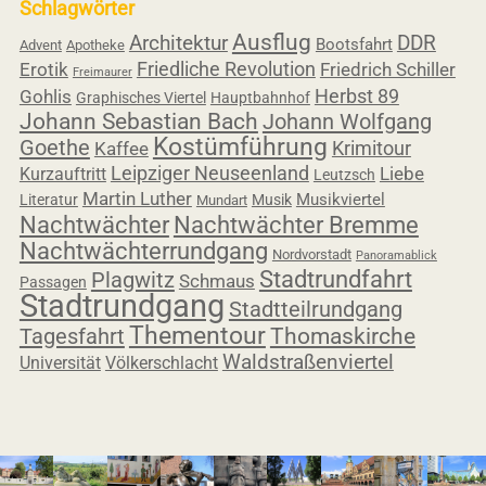
Schlagwörter
Ausflug
Architektur
DDR
Bootsfahrt
Advent
Apotheke
Friedliche Revolution
Erotik
Friedrich Schiller
Freimaurer
Herbst 89
Gohlis
Graphisches Viertel
Hauptbahnhof
Johann Sebastian Bach
Johann Wolfgang
Kostümführung
Goethe
Krimitour
Kaffee
Leipziger Neuseenland
Liebe
Kurzauftritt
Leutzsch
Martin Luther
Musikviertel
Literatur
Musik
Mundart
Nachtwächter
Nachtwächter Bremme
Nachtwächterrundgang
Nordvorstadt
Panoramablick
Stadtrundfahrt
Plagwitz
Schmaus
Passagen
Stadtrundgang
Stadtteilrundgang
Thementour
Tagesfahrt
Thomaskirche
Waldstraßenviertel
Universität
Völkerschlacht