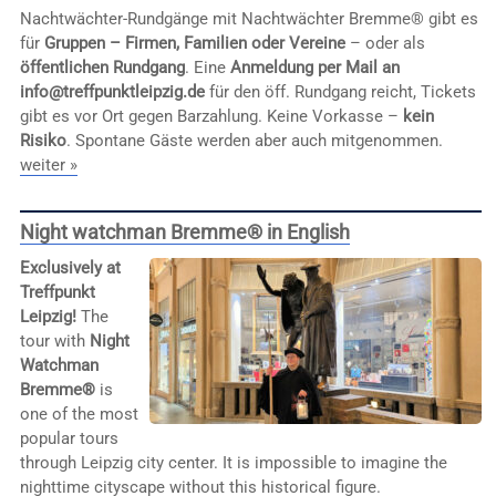
Nachtwächter-Rundgänge mit Nachtwächter Bremme® gibt es
für
Gruppen – Firmen, Familien oder Vereine
– oder als
öffentlichen Rundgang
. Eine
Anmeldung per Mail an
info@treffpunktleipzig.de
für den öff. Rundgang reicht, Tickets
gibt es vor Ort gegen Barzahlung. Keine Vorkasse –
kein
Risiko
. Spontane Gäste werden aber auch mitgenommen.
weiter »
Night watchman Bremme® in English
Exclusively at
Treffpunkt
Leipzig!
The
tour with
Night
Watchman
Bremme®
is
one of the most
popular tours
through Leipzig city center. It is impossible to imagine the
nighttime cityscape without this historical figure.