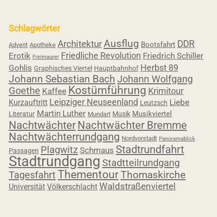
Schlagwörter
Ausflug
Architektur
DDR
Bootsfahrt
Advent
Apotheke
Friedliche Revolution
Erotik
Friedrich Schiller
Freimaurer
Herbst 89
Gohlis
Graphisches Viertel
Hauptbahnhof
Johann Sebastian Bach
Johann Wolfgang
Kostümführung
Goethe
Krimitour
Kaffee
Leipziger Neuseenland
Liebe
Kurzauftritt
Leutzsch
Martin Luther
Musikviertel
Literatur
Musik
Mundart
Nachtwächter
Nachtwächter Bremme
Nachtwächterrundgang
Nordvorstadt
Panoramablick
Stadtrundfahrt
Plagwitz
Schmaus
Passagen
Stadtrundgang
Stadtteilrundgang
Thementour
Tagesfahrt
Thomaskirche
Waldstraßenviertel
Universität
Völkerschlacht