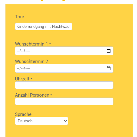
Tour
Bitte
Wunschtermin 1
*
lasse
dieses
Feld
Wunschtermin 2
leer.
Uhrzeit
*
Anzahl Personen
*
Bitte
Sprache
lasse
dieses
Feld
leer.