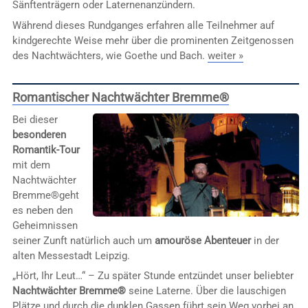
Sänftenträgern oder Laternenanzündern.
Während dieses Rundganges erfahren alle Teilnehmer auf
kindgerechte Weise mehr über die prominenten Zeitgenossen
des Nachtwächters, wie Goethe und Bach.
weiter »
Romantischer Nachtwächter Bremme®
Bei dieser
besonderen
Romantik-Tour
mit dem
Nachtwächter
Bremme®geht
es neben den
Geheimnissen
seiner Zunft natürlich auch um
amouröse Abenteuer
in der
alten Messestadt Leipzig.
„Hört, Ihr Leut…“ – Zu später Stunde entzündet unser beliebter
Nachtwächter Bremme®
seine Laterne. Über die lauschigen
Plätze und durch die dunklen Gassen führt sein Weg vorbei an