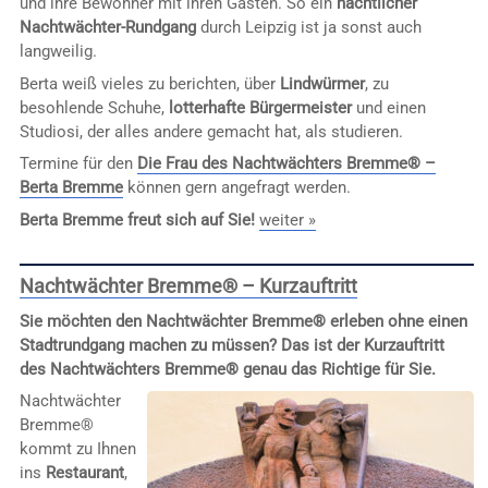
und ihre Bewohner mit ihren Gästen. So ein
nächtlicher
Nachtwächter-Rundgang
durch Leipzig ist ja sonst auch
langweilig.
Berta weiß vieles zu berichten, über
Lindwürmer
, zu
besohlende Schuhe,
lotterhafte Bürgermeister
und einen
Studiosi, der alles andere gemacht hat, als studieren.
Termine für den
Die Frau des Nachtwächters Bremme® –
Berta Bremme
können gern angefragt werden.
Berta Bremme freut sich auf Sie!
weiter »
Nachtwächter Bremme® – Kurzauftritt
Sie möchten den Nachtwächter Bremme® erleben ohne einen
Stadtrundgang machen zu müssen? Das ist der Kurzauftritt
des Nachtwächters Bremme® genau das Richtige für Sie.
Nachtwächter
Bremme®
kommt zu Ihnen
ins
Restaurant
,