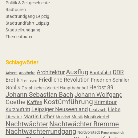
Politik & Zeitgeschichte
Radtouren
Stadtrundgang Leipzig
Stadtrundfahrt Leipzig
Stadtteilrundgang
Thementouren
Schlagwörter
Ausflug
Architektur
DDR
Bootsfahrt
Advent
Apotheke
Friedliche Revolution
Erotik
Friedrich Schiller
Freimaurer
Herbst 89
Gohlis
Graphisches Viertel
Hauptbahnhof
Johann Sebastian Bach
Johann Wolfgang
Kostümführung
Goethe
Krimitour
Kaffee
Leipziger Neuseenland
Liebe
Kurzauftritt
Leutzsch
Martin Luther
Musikviertel
Literatur
Musik
Mundart
Nachtwächter
Nachtwächter Bremme
Nachtwächterrundgang
Nordvorstadt
Panoramablick