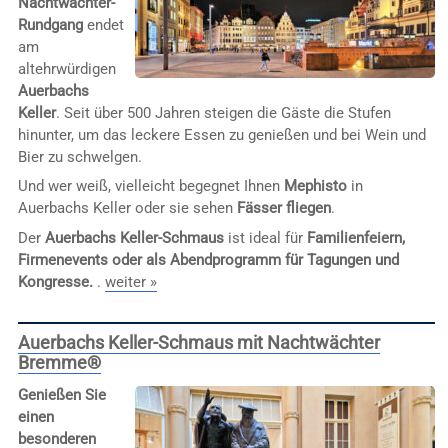
Nachtwächter-
Rundgang
endet
am
altehrwürdigen
Auerbachs
Keller
. Seit über 500 Jahren steigen die Gäste die Stufen
hinunter, um das leckere Essen zu genießen und bei Wein und
Bier zu schwelgen.
Und wer weiß, vielleicht begegnet Ihnen
Mephisto
in
Auerbachs Keller oder sie sehen
Fässer fliegen
.
Der
Auerbachs Keller-Schmaus
ist ideal für
Familienfeiern,
Firmenevents oder als Abendprogramm für Tagungen und
Kongresse.
.
weiter »
Auerbachs Keller-Schmaus mit Nachtwächter
Bremme®
Genießen Sie
einen
besonderen