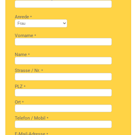
Bitte
Anrede
*
lasse
dieses
Feld
leer.
Vorname
*
Bitte
Name
*
lasse
dieses
Feld
leer.
Strasse / Nr.
*
PLZ
*
Ort
*
Telefon / Mobil
*
E-Mail-Adresse
*