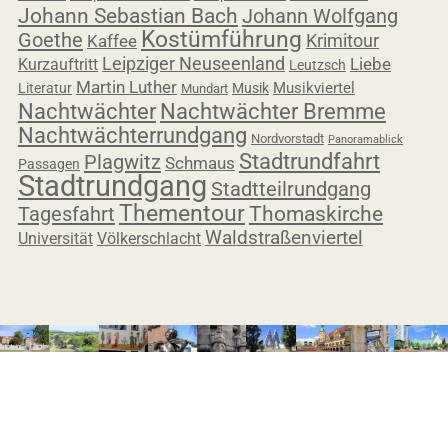
Johann Sebastian Bach
Johann Wolfgang
Kostümführung
Goethe
Krimitour
Kaffee
Leipziger Neuseenland
Liebe
Kurzauftritt
Leutzsch
Martin Luther
Musikviertel
Literatur
Musik
Mundart
Nachtwächter
Nachtwächter Bremme
Nachtwächterrundgang
Nordvorstadt
Panoramablick
Stadtrundfahrt
Plagwitz
Schmaus
Passagen
Stadtrundgang
Stadtteilrundgang
Thementour
Tagesfahrt
Thomaskirche
Waldstraßenviertel
Universität
Völkerschlacht