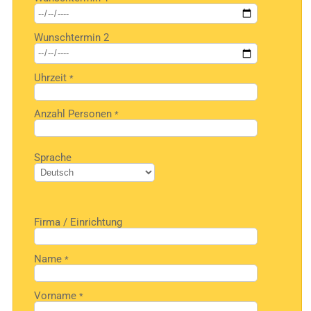
dieses
Feld
Wunschtermin 2
leer.
Uhrzeit
*
Anzahl Personen
*
Bitte
Sprache
lasse
dieses
Feld
leer.
Firma / Einrichtung
Name
*
Vorname
*