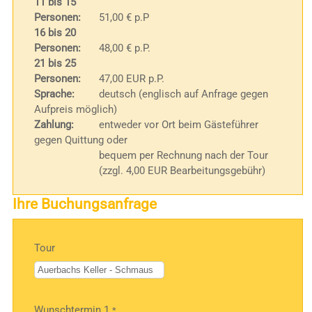
11 bis 15
Personen:
51,00 € p.P
16 bis 20
Personen:
48,00 € p.P.
21 bis 25
Personen:
47,00 EUR p.P.
Sprache:
deutsch (englisch auf Anfrage gegen
Aufpreis möglich)
Zahlung:
entweder vor Ort beim Gästeführer
gegen Quittung oder
bequem per Rechnung nach der Tour
(zzgl. 4,00 EUR Bearbeitungsgebühr)
Ihre Buchungsanfrage
Tour
Bitte
Wunschtermin 1
*
lasse