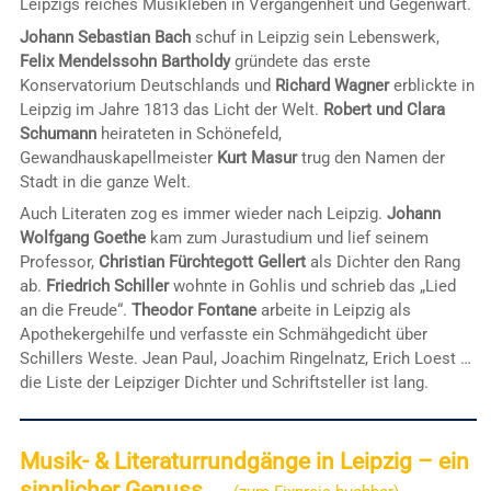
Leipzigs reiches Musikleben in Vergangenheit und Gegenwart.
Johann Sebastian Bach
schuf in Leipzig sein Lebenswerk,
Felix Mendelssohn Bartholdy
gründete das erste
Konservatorium Deutschlands und
Richard Wagner
erblickte in
Leipzig im Jahre 1813 das Licht der Welt.
Robert und Clara
Schumann
heirateten in Schönefeld,
Gewandhauskapellmeister
Kurt Masur
trug den Namen der
Stadt in die ganze Welt.
Auch Literaten zog es immer wieder nach Leipzig.
Johann
Wolfgang Goethe
kam zum Jurastudium und lief seinem
Professor,
Christian Fürchtegott Gellert
als Dichter den Rang
ab.
Friedrich Schiller
wohnte in Gohlis und schrieb das „Lied
an die Freude“.
Theodor Fontane
arbeite in Leipzig als
Apothekergehilfe und verfasste ein Schmähgedicht über
Schillers Weste. Jean Paul, Joachim Ringelnatz, Erich Loest …
die Liste der Leipziger Dichter und Schriftsteller ist lang.
Musik- & Literaturrundgänge in Leipzig – ein
sinnlicher Genuss