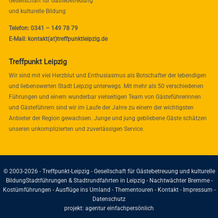
Gesellschaft für Gästebetreuung
und kulturelle Bildung
Telefon: 0341 – 149 78 79
E-Mail: kontakt(at)treffpunktleipzig.de
Treffpunkt Leipzig
Wir sind mit viel Herzblut und Enthusiasmus als Botschafter der lebendigen
und liebenswerten Stadt Leipzig unterwegs. Mit mehr als 50 verschiedenen
Führungen und einem wunderbar vielseitigen Team von Gästeführerinnen
und Gästeführern sind wir im Laufe der Jahre zu einem der wichtigsten
Anbieter der Region gewachsen. Junge und jung gebliebene Gäste schätzen
unseren unkomplizierten und zuverlässigen Service.
© 2003-2026 - Treffpunkt-Leipzig - Gesellschaft für Gästebetreuung und kulturelle
Bildung
Stadtführungen & Stadtrundfahrten in Leipzig - Nachtwächter Bremme -
Kostümführungen - Ausflüge ins Umland - Thementouren -
Kontakt
-
Impressum
-
Datenschutz
projekt:
agentur einfachpersönlich