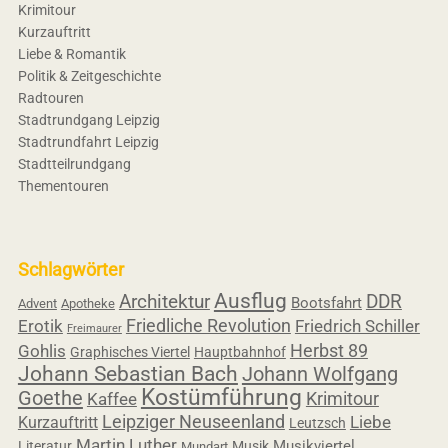
Krimitour
Kurzauftritt
Liebe & Romantik
Politik & Zeitgeschichte
Radtouren
Stadtrundgang Leipzig
Stadtrundfahrt Leipzig
Stadtteilrundgang
Thementouren
Schlagwörter
Ausflug
Architektur
DDR
Bootsfahrt
Advent
Apotheke
Friedliche Revolution
Erotik
Friedrich Schiller
Freimaurer
Herbst 89
Gohlis
Graphisches Viertel
Hauptbahnhof
Johann Sebastian Bach
Johann Wolfgang
Kostümführung
Goethe
Krimitour
Kaffee
Leipziger Neuseenland
Liebe
Kurzauftritt
Leutzsch
Martin Luther
Musikviertel
Literatur
Musik
Mundart