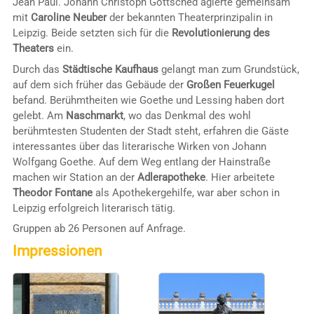
Jean Paul. Johann Christoph Gottsched agierte gemeinsam
mit
Caroline Neuber
der bekannten Theaterprinzipalin in
Leipzig. Beide setzten sich für die
Revolutionierung des
Theaters
ein.
Durch das
Städtische Kaufhaus
gelangt man zum Grundstück,
auf dem sich früher das Gebäude der
Großen Feuerkugel
befand. Berühmtheiten wie Goethe und Lessing haben dort
gelebt. Am
Naschmarkt
, wo das Denkmal des wohl
berühmtesten Studenten der Stadt steht, erfahren die Gäste
interessantes über das literarische Wirken von Johann
Wolfgang Goethe. Auf dem Weg entlang der Hainstraße
machen wir Station an der
Adlerapotheke
. Hier arbeitete
Theodor Fontane
als Apothekergehilfe, war aber schon in
Leipzig erfolgreich literarisch tätig.
Gruppen ab 26 Personen auf Anfrage.
Impressionen