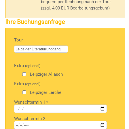
bequem per Rechnung nach der Tour
(zzgl. 4,00 EUR Bearbeitungsgebühr)
Ihre Buchungsanfrage
Tour
Bitte
Extra
(optional)
lasse
dieses
Leipziger Allasch
Feld
Extra
(optional)
leer.
Leipziger Lerche
Wunschtermin 1
*
Wunschtermin 2