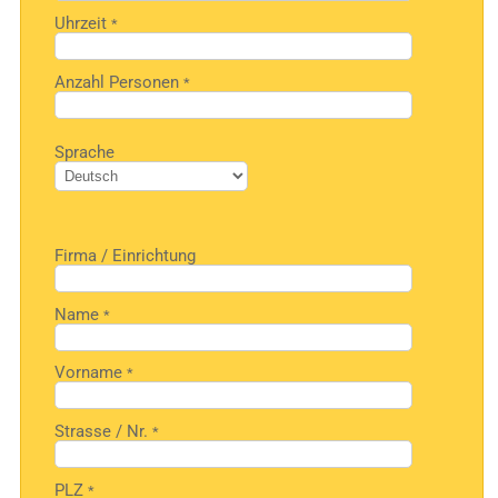
Uhrzeit
*
Anzahl Personen
*
Bitte
Sprache
lasse
dieses
Feld
leer.
Firma / Einrichtung
Name
*
Vorname
*
Strasse / Nr.
*
PLZ
*