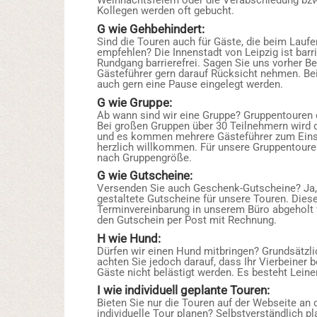
Weihnachtsfeiern oder die Verabschiedung bzw
Kollegen werden oft gebucht.
G wie Gehbehindert:
Sind die Touren auch für Gäste, die beim Laufe
empfehlen? Die Innenstadt von Leipzig ist barri
Rundgang barrierefrei. Sagen Sie uns vorher Be
Gästeführer gern darauf Rücksicht nehmen. Bei
auch gern eine Pause eingelegt werden.
G wie Gruppe:
Ab wann sind wir eine Gruppe? Gruppentouren o
Bei großen Gruppen über 30 Teilnehmern wird di
und es kommen mehrere Gästeführer zum Eins
herzlich willkommen. Für unsere Gruppentouren 
nach Gruppengröße.
G wie Gutscheine:
Versenden Sie auch Geschenk-Gutscheine? Ja
gestaltete Gutscheine für unsere Touren. Die
Terminvereinbarung in unserem Büro abgeholt 
den Gutschein per Post mit Rechnung.
H wie Hund:
Dürfen wir einen Hund mitbringen? Grundsätzlic
achten Sie jedoch darauf, dass Ihr Vierbeiner b
Gäste nicht belästigt werden. Es besteht Leinen
I wie individuell geplante Touren:
Bieten Sie nur die Touren auf der Webseite an
individuelle Tour planen? Selbstverständlich pl