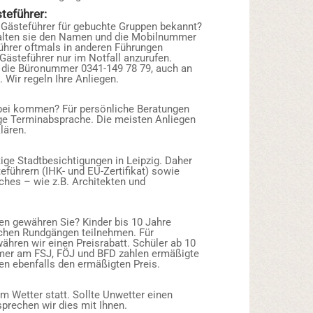
teführer:
Gästeführer für gebuchte Gruppen bekannt?
alten sie den Namen und die Mobilnummer
führer oftmals in anderen Führungen
 Gästeführer nur im Notfall anzurufen.
r die Büronummer 0341-149 78 79, auch an
Wir regeln Ihre Anliegen.
rbei kommen? Für persönliche Beratungen
rige Terminabsprache. Die meisten Anliegen
lären.
tige Stadtbesichtigungen in Leipzig. Daher
steführern (IHK- und EU-Zertifikat) sowie
hes – wie z.B. Architekten und
n gewähren Sie? Kinder bis 10 Jahre
ichen Rundgängen teilnehmen. Für
ähren wir einen Preisrabatt. Schüler ab 10
hmer am FSJ, FÖJ und BFD zahlen ermäßigte
en ebenfalls den ermäßigten Preis.
m Wetter statt. Sollte Unwetter einen
rechen wir dies mit Ihnen.