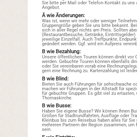
Sie bitte per Mail oder Telefon Kontakt zu uns a
Angebot.
Ä wie Änderungen:
Was ist, wenn wir mehr oder weniger Teilneh
Gruppengröße geben Sie uns bitte bekannt. Be
sich in aller Regel nichts am Preis. Sollten ab
(Restaurantbesuche, Getränke, Eintrittsgelder)
jeweilige Einzelfall. Auch Treffpunkte, Endpunk
geändert werden. Ggf. wird ein Aufpreis vereinb
B wie Bezahlung:
Unsere öffentlichen Touren können direkt vor O
werden. Gebuchte Touren können ebenfalls dir
oder Sie vereinbaren vorab eine Rechnungsleg
gern eine Rechnung zu. Kartenzahlung ist leide
B wie Blind:
Bieten Sie auch Führungen für sehschwache od
machen wir Führungen in der Altstadt für spezie
für gebuchte Gruppen. Es gibt viel zu ertasten,
Thomaskirche.
B wie Busse:
Haben Sie eigene Busse? Wir können Ihnen Bu
Größen für Stadtrundfahrten, Ausflüge oder Tr
Kleinbus bis zum Reisebus haben alles für Sie
mehreren Partnern der Region zusammen, um f
sein.