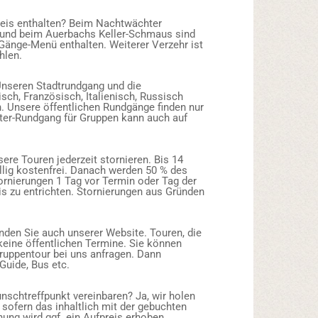
eis enthalten? Beim Nachtwächter
 und beim Auerbachs Keller-Schmaus sind
Gänge-Menü enthalten. Weiterer Verzehr ist
hlen.
Unseren Stadtrundgang und die
isch, Französisch, Italienisch, Russisch
. Unsere öffentlichen Rundgänge finden nur
ter-Rundgang für Gruppen kann auch auf
ere Touren jederzeit stornieren. Bis 14
öllig kostenfrei. Danach werden 50 % des
Stornierungen 1 Tag vor Termin oder Tag der
eis zu entrichten. Stornierungen aus Gründen
inden Sie auch unserer Website. Touren, die
 keine öffentlichen Termine. Sie können
 Gruppentour bei uns anfragen. Dann
 Guide, Bus etc.
nschtreffpunkt vereinbaren? Ja, wir holen
sofern das inhaltlich mit der gebuchten
nung wird ggf. ein Aufpreis erhoben.