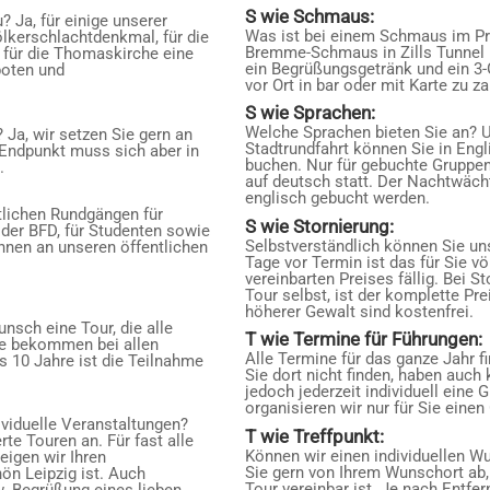
S wie Schmaus:
 Ja, für einige unserer
Was ist bei einem Schmaus im Pr
Völkerschlachtdenkmal, für die
Bremme-Schmaus in Zills Tunnel
 für die Thomaskirche eine
ein Begrüßungsgetränk und ein 3-
boten und
vor Ort in bar oder mit Karte zu za
S wie Sprachen:
Welche Sprachen bieten Sie an? 
 Ja, wir setzen Sie gern an
Stadtrundfahrt können Sie in Engl
 Endpunkt muss sich aber in
buchen. Nur für gebuchte Gruppen
.
auf deutsch statt. Der Nachtwäch
englisch gebucht werden.
tlichen Rundgängen für
S wie Stornierung:
der BFD, für Studenten sowie
Selbstverständlich können Sie uns
nnen an unseren öffentlichen
Tage vor Termin ist das für Sie v
vereinbarten Preises fällig. Bei 
Tour selbst, ist der komplette Pr
höherer Gewalt sind kostenfrei.
sch eine Tour, die alle
T wie Termine für Führungen:
he bekommen bei allen
Alle Termine für das ganze Jahr f
is 10 Jahre ist die Teilnahme
Sie dort nicht finden, haben auch
jedoch jederzeit individuell eine
organisieren wir nur für Sie einen
ividuelle Veranstaltungen?
T wie Treffpunkt:
te Touren an. Für fast alle
Können wir einen individuellen Wu
eigen wir Ihren
Sie gern von Ihrem Wunschort ab, 
ön Leipzig ist. Auch
Tour vereinbar ist. Je nach Entfer