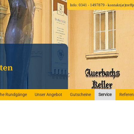
Info: 0341 - 1497879
- kontakt(at)tref
iche Rundgänge
Unser Angebot
Gutscheine
Service
Refere