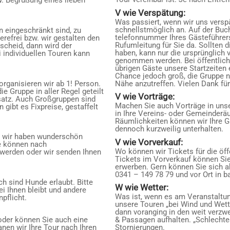
. Begrüßung eines lieben
V wie Verspätung:
Was passiert, wenn wir uns verspä
schnellstmöglich an. Auf der Bu
n eingeschränkt sind, zu
telefonnummer Ihres Gästeführer
erefrei bzw. wir gestalten den
Rufumleitung für Sie da. Sollten 
scheid, dann wird der
haben, kann nur die ursprünglich 
 individuellen Touren kann
genommen werden. Bei öffentliche
übrigen Gäste unsere Startzeiten 
Chance jedoch groß, die Gruppe n
rganisieren wir ab 1! Person.
Nähe anzutreffen. Vielen Dank für
e Gruppe in aller Regel geteilt
V wie Vorträge:
atz. Auch Großgruppen sind
Machen Sie auch Vorträge in uns
gibt es Fixpreise, gestaffelt
in Ihre Vereins- oder Gemeinderä
Räumlichkeiten können wir Ihre 
dennoch kurzweilig unterhalten.
, wir haben wunderschön
V wie Vorverkauf:
se können nach
Wo können wir Tickets für die öf
werden oder wir senden Ihnen
Tickets im Vorverkauf können Sie 
erwerben. Gern können Sie sich a
0341 – 149 78 79 und vor Ort in ba
h sind Hunde erlaubt. Bitte
W wie Wetter:
ei Ihnen bleibt und andere
Was ist, wenn es am Veranstaltun
pflicht.
unsere Touren „bei Wind und Wett
dann voranging in den weit verzw
 oder können Sie auch eine
& Passagen aufhalten. „Schlechtes
anen wir Ihre Tour nach Ihren
Stornierungen.