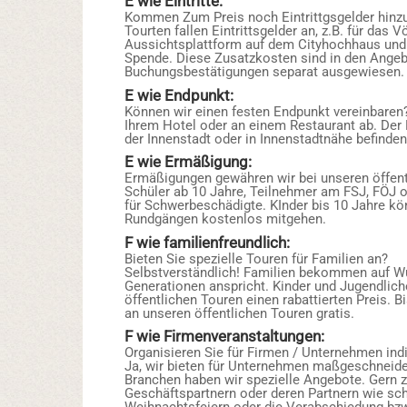
E wie Eintritte:
Kommen Zum Preis noch Eintrittgsgelder hinzu?
Tourten fallen Eintrittsgelder an, z.B. für das 
Aussichtsplattform auf dem Cityhochhaus und
Spende. Diese Zusatzkosten sind in den Ange
Buchungsbestätigungen separat ausgewiesen.
E wie Endpunkt:
Können wir einen festen Endpunkt vereinbaren?
Ihrem Hotel oder an einem Restaurant ab. Der
der Innenstadt oder in Innenstadtnähe befinden
E wie Ermäßigung:
Ermäßigungen gewähren wir bei unseren öffen
Schüler ab 10 Jahre, Teilnehmer am FSJ, FÖJ o
für Schwerbeschädigte. KInder bis 10 Jahre kö
Rundgängen kostenlos mitgehen.
F wie familienfreundlich:
Bieten Sie spezielle Touren für Familien an?
Selbstverständlich! Familien bekommen auf Wun
Generationen anspricht. Kinder und Jugendlic
öffentlichen Touren einen rabattierten Preis. B
an unseren öffentlichen Touren gratis.
F wie Firmenveranstaltungen:
Organisieren Sie für Firmen / Unternehmen ind
Ja, wir bieten für Unternehmen maßgeschneider
Branchen haben wir spezielle Angebote. Gern z
Geschäftspartnern oder deren Partnern wie sch