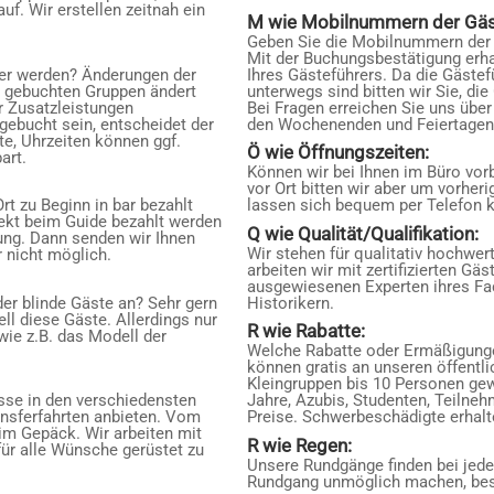
uf. Wir erstellen zeitnah ein
M wie Mobilnummern der Gäs
Geben Sie die Mobilnummern der 
Mit der Buchungsbestätigung erh
mer werden? Änderungen der
Ihres Gästeführers. Da die Gäste
i gebuchten Gruppen ändert
unterwegs sind bitten wir Sie, die
er Zusatzleistungen
Bei Fragen erreichen Sie uns übe
 gebucht sein, entscheidet der
den Wochenenden und Feiertagen. 
te, Uhrzeiten können ggf.
Ö wie Öffnungszeiten:
art.
Können wir bei Ihnen im Büro vo
vor Ort bitten wir aber um vorhe
rt zu Beginn in bar bezahlt
lassen sich bequem per Telefon k
ekt beim Guide bezahlt werden
Q wie Qualität/Qualifikation:
ung. Dann senden wir Ihnen
Wir stehen für qualitativ hochwer
r nicht möglich.
arbeiten wir mit zertifizierten Gä
ausgewiesenen Experten ihres Fac
er blinde Gäste an? Sehr gern
Historikern.
ll diese Gäste. Allerdings nur
R wie Rabatte:
 wie z.B. das Modell der
Welche Rabatte oder Ermäßigunge
können gratis an unseren öffentl
Kleingruppen bis 10 Personen gew
sse in den verschiedensten
Jahre, Azubis, Studenten, Teilne
ansferfahrten anbieten. Vom
Preise. Schwerbeschädigte erhalt
 im Gepäck. Wir arbeiten mit
R wie Regen:
ür alle Wünsche gerüstet zu
Unsere Rundgänge finden bei jede
Rundgang unmöglich machen, besp