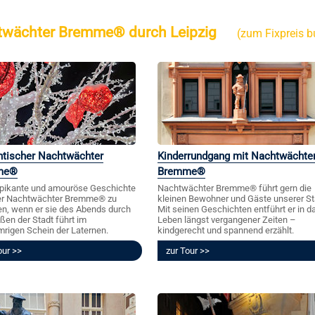
htwächter Bremme® durch Leipzig
(zum Fixpreis 
tischer Nachtwächter
Kinderrundgang mit Nachtwächte
me®
Bremme®
pikante und amouröse Geschichte
Nachtwächter Bremme® führt gern die
er Nachtwächter Bremme® zu
kleinen Bewohner und Gäste unserer St
en, wenn er sie des Abends durch
Mit seinen Geschichten entführt er in d
aßen der Stadt führt im
Leben längst vergangener Zeiten –
igen Schein der Laternen.
kindgerecht und spannend erzählt.
our
zur Tour