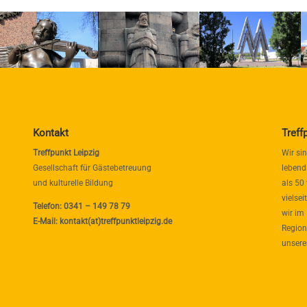
Kontakt
Treff
Treffpunkt Leipzig
Wir si
Gesellschaft für Gästebetreuung
lebend
und kulturelle Bildung
als 50
vielse
Telefon: 0341 – 149 78 79
wir im
E-Mail: kontakt(at)treffpunktleipzig.de
Region
unsere