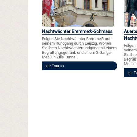
Nachtwächter Bremme®-Schmaus
Auerb
Nacht
Folgen Sie Nachtwächter Bremme® auf
seinem Rundgang durch Leipzig. Krönen
Folgen
Sie ihren Nachtwächterrundgang mit einem
seinem 
Begrüßungsgetränk und einem 3-Gänge-
Sie ihr
Menü in Zills Tunnel.
Begrüß
Menü in
zur Tour
zur T