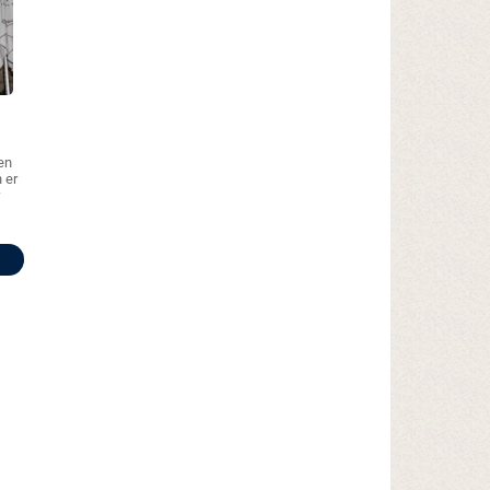
en
 er