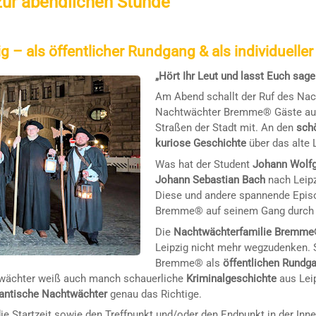
zur abendlichen Stunde
 – als öffentlicher Rundgang & als individuell
„Hört Ihr Leut und lasst Euch sage
Am Abend schallt der Ruf des Nac
Nachtwächter Bremme® Gäste auf
Straßen der Stadt mit. An den
sch
kuriose Geschichte
über das alte 
Was hat der Student
Johann Wolf
Johann Sebastian Bach
nach Leip
Diese und andere spannende Episo
Bremme® auf seinem Gang durch d
Die
Nachtwächterfamilie Bremm
Leipzig nicht mehr wegzudenken.
Bremme® als
öffentlichen Rundg
chtwächter weiß auch manch schauerliche
Kriminalgeschichte
aus Leip
antische Nachtwächter
genau das Richtige.
e Startzeit sowie den Treffpunkt und/oder den Endpunkt in der Inne