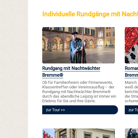
Individuelle Rundgänge mit Nac
Rundgang mit Nachtwächter
Roman
Bremme®
Brem
Ob für Familienfeiern oder Firmenevents,
Manch 
Klassentreffen oder Vereinsausflug – der
weiß d
Rundgang mit Nachtwächter Bremme®
bericht
durch das abendliche Leipzig ist immer ein
die Str
Erlebnis für Sie und Ihre Gäste.
schummr
zur Tour
zur T