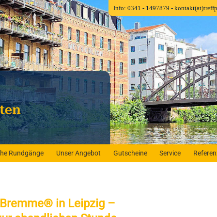
Info: 0341 - 1497879
- kontakt(at)tref
iche Rundgänge
Unser Angebot
Gutscheine
Service
Refere
Bremme® in Leipzig –