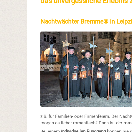
das unvergessliche Erlebnis 
Nachtwächter Bremme® in Leipzig
z.B. für Familien- oder Firmenfeiern. Der Na
mögen es lieber romantisch? Dann ist der
rom
Bei einem
individuellen Rundgang
können Sie di