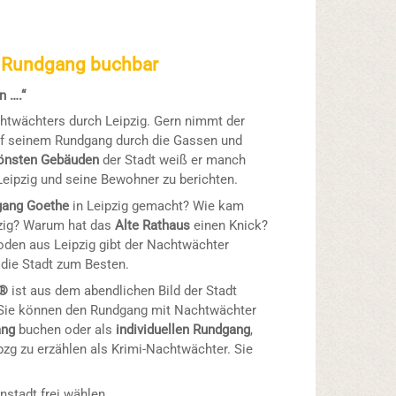
er Rundgang buchbar
n ….“
htwächters durch Leipzig. Gern nimmt der
 seinem Rundgang durch die Gassen und
önsten Gebäuden
der Stadt weiß er manch
Leipzig und seine Bewohner zu berichten.
gang Goethe
in Leipzig gemacht? Wie kam
zig? Warum hat das
Alte Rathaus
einen Knick?
den aus Leipzig gibt der Nachtwächter
ie Stadt zum Besten.
e®
ist aus dem abendlichen Bild der Stadt
 Sie können den Rundgang mit Nachtwächter
ang
buchen oder als
individuellen Rundgang
,
zg zu erzählen als Krimi-Nachtwächter. Sie
nstadt frei wählen.