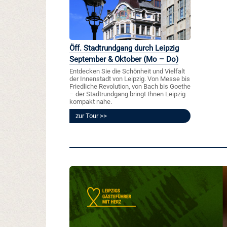
Öff. Stadtrundgang durch Leipzig
September & Oktober (Mo – Do)
Entdecken Sie die Schönheit und Vielfalt
der Innenstadt von Leipzig. Von Messe bis
Friedliche Revolution, von Bach bis Goethe
– der Stadtrundgang bringt Ihnen Leipzig
kompakt nahe.
zur Tour