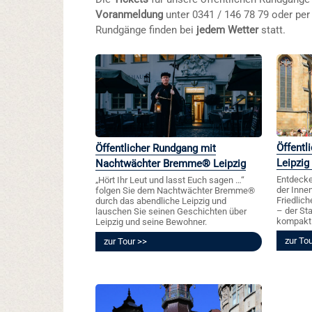
Voranmeldung
unter 0341 / 146 78 79 oder per 
Rundgänge finden bei
jedem Wetter
statt.
Öffentl
Öffentlicher Rundgang mit
Leipzig
Nachtwächter Bremme® Leipzig
Entdecke
„Hört Ihr Leut und lasst Euch sagen …“
der Inne
folgen Sie dem Nachtwächter Bremme®
Friedlic
durch das abendliche Leipzig und
– der St
lauschen Sie seinen Geschichten über
kompakt
Leipzig und seine Bewohner.
zur To
zur Tour