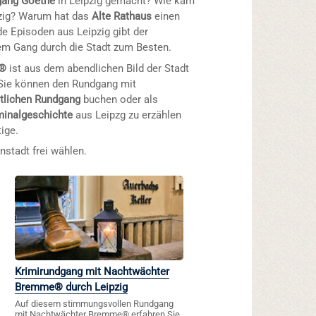
gang Goethe
in Leipzig gemacht? Wie kam
zig? Warum hat das
Alte Rathaus
einen
e Episoden aus Leipzig gibt der
m Gang durch die Stadt zum Besten.
e®
ist aus dem abendlichen Bild der Stadt
 Sie können den Rundgang mit
ntlichen Rundgang
buchen oder als
minalgeschichte
aus Leipzg zu erzählen
ige.
nstadt frei wählen.
Krimirundgang mit Nachtwächter
Bremme® durch Leipzig
Auf diesem stimmungsvollen Rundgang
mit Nachtwächter Bremme® erfahren Sie