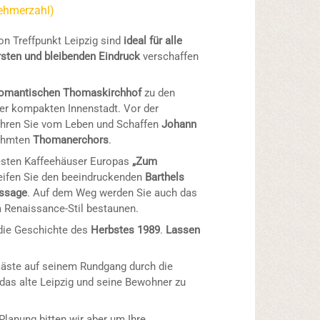
nehmerzahl)
on Treffpunkt Leipzig sind
ideal für alle
rsten und bleibenden Eindruck
verschaffen
omantischen Thomaskirchhof
zu den
er kompakten Innenstadt. Vor der
hren Sie vom Leben und Schaffen
Johann
ühmten
Thomanerchors
.
testen Kaffeehäuser Europas
„Zum
reifen Sie den beeindruckenden
Barthels
ssage
. Auf dem Weg werden Sie auch das
 Renaissance-Stil bestaunen.
die Geschichte des
Herbstes 1989
.
Lassen
äste auf seinem Rundgang durch die
das alte Leipzig und seine Bewohner zu
Planung bitten wir aber um Ihre