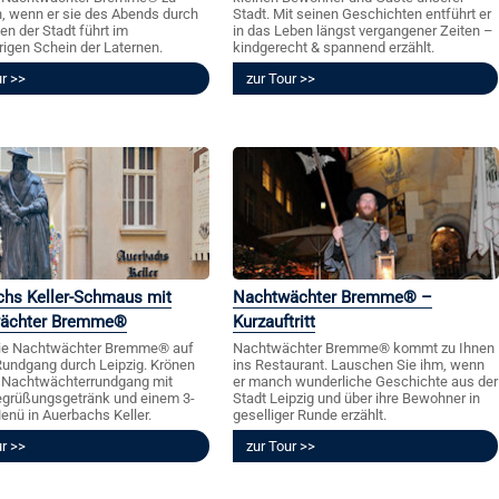
n, wenn er sie des Abends durch
Stadt. Mit seinen Geschichten entführt er
en der Stadt führt im
in das Leben längst vergangener Zeiten –
gen Schein der Laternen.
kindgerecht & spannend erzählt.
ur
zur Tour
chs Keller-Schmaus mit
Nachtwächter Bremme® –
ächter Bremme®
Kurzauftritt
Sie Nachtwächter Bremme® auf
Nachtwächter Bremme® kommt zu Ihnen
undgang durch Leipzig. Krönen
ins Restaurant. Lauschen Sie ihm, wenn
n Nachtwächterrundgang mit
er manch wunderliche Geschichte aus der
grüßungsgetränk und einem 3-
Stadt Leipzig und über ihre Bewohner in
nü in Auerbachs Keller.
geselliger Runde erzählt.
ur
zur Tour