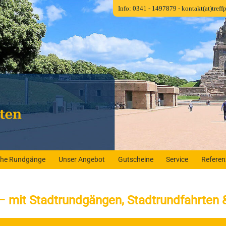
Info: 0341 - 1497879
- kontakt(at)tref
iche Rundgänge
Unser Angebot
Gutscheine
Service
Refere
 – mit Stadtrundgängen, Stadtrundfahrten 