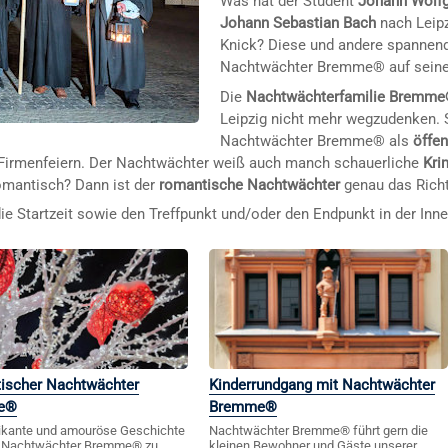
Was hat der Student
Johann Wolf
Johann Sebastian Bach
nach Leip
Knick? Diese und andere spannend
Nachtwächter Bremme® auf seine
Die
Nachtwächterfamilie Bremm
Leipzig nicht mehr wegzudenken.
Nachtwächter Bremme® als
öffe
er Firmenfeiern. Der Nachtwächter weiß auch manch schauerliche
Kri
romantisch? Dann ist der
romantische Nachtwächter
genau das Richt
e Startzeit sowie den Treffpunkt und/oder den Endpunkt in der Inne
ischer Nachtwächter
Kinderrundgang mit Nachtwächter
e®
Bremme®
kante und amouröse Geschichte
Nachtwächter Bremme® führt gern die
r Nachtwächter Bremme® zu
kleinen Bewohner und Gäste unserer