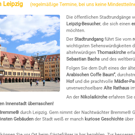
 Leipzig
(regelmäßige Termine, bei uns keine Mindestteil
Die öffentlichen Stadtrundgänge v
Leipzig-Besucher
, die sich einen
e
möchten.
Der
Stadtrundgang
führt Sie vom
r
wichtigsten Sehenswürdigkeiten d
altehrwürdigen
Thomaskirche
erfa
Sebastian Bachs
und des weltber
Folgen Sie dem Duft eines der äl
Arabischen Coffe Baum“
, durchst
Hof
und die prachtvolle
Mädler-Pa
unverwechselbare
Alte Rathaus
im
An der
Nikolaikirche
erfahren Sie 
en Innenstadt überraschen!
 Bremme®
durch Leipzig. Gern nimmt der Nachtwächter Bremme® G
önsten Gebäuden
der Stadt weiß er manch
kuriose Geschichte
über 
können Sie vor Ort beim Gästeführer in bar bezahlen. Zur besseren 