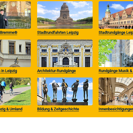
r Bremme®
Stadtrundfahrten Leipzig
Stadtrundgänge Leip
 in Leipzig
Architektur-Rundgänge
Rundgänge Musik & L
pzig & Umland
Bildung & Zeitgeschichte
Innenbesichtigunge