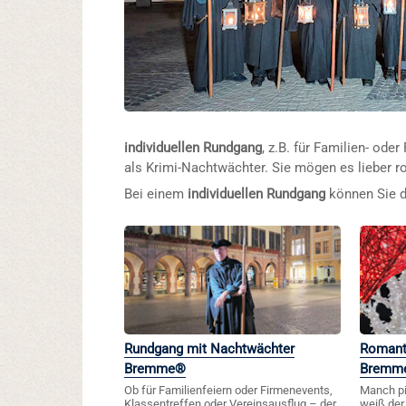
individuellen Rundgang
, z.B. für Familien- od
als Krimi-Nachtwächter. Sie mögen es lieber 
Bei einem
individuellen Rundgang
können Sie di
Rundgang mit Nachtwächter
Romant
Bremme®
Bremm
Ob für Familienfeiern oder Firmenevents,
Manch pi
Klassentreffen oder Vereinsausflug – der
weiß de