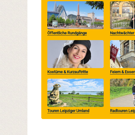
Öffentliche Rundgänge
Nachtwächte
Kostüme & Kurzauftritte
Feiern & Essen
Touren Leipziger Umland
Radtouren Lei