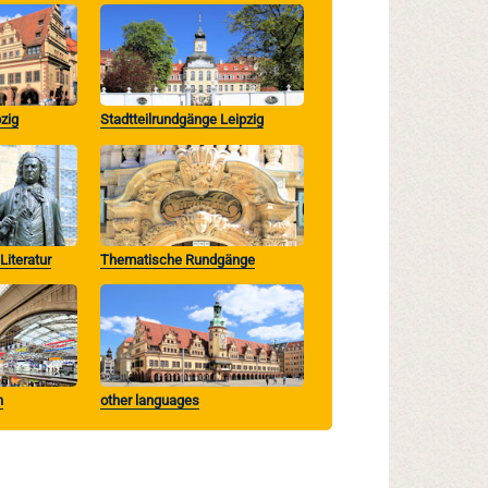
zig
Stadtteilrundgänge Leipzig
iteratur
Thematische Rundgänge
n
other languages