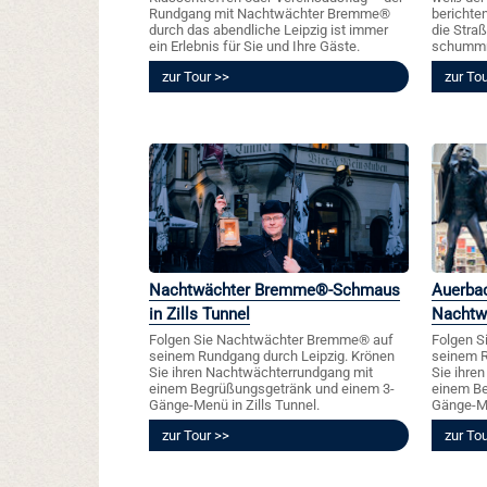
Rundgang mit Nachtwächter Bremme®
berichte
durch das abendliche Leipzig ist immer
die Straß
ein Erlebnis für Sie und Ihre Gäste.
schummri
zur Tour
zur To
Nachtwächter Bremme®-Schmaus
Auerba
in Zills Tunnel
Nachtw
Folgen Sie Nachtwächter Bremme® auf
Folgen 
seinem Rundgang durch Leipzig. Krönen
seinem R
Sie ihren Nachtwächterrundgang mit
Sie ihre
einem Begrüßungsgetränk und einem 3-
einem Be
Gänge-Menü in Zills Tunnel.
Gänge-Me
zur Tour
zur To