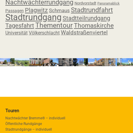
Nachtwächterrundgang
Nordvorstadt
Panoramablick
Stadtrundfahrt
Plagwitz
Schmaus
Passagen
Stadtrundgang
Stadtteilrundgang
Thementour
Tagesfahrt
Thomaskirche
Waldstraßenviertel
Universität
Völkerschlacht
Touren
Nachtwächter Bremme® – individuell
Öffentliche Rundgänge
Stadtrundgänge – individuell