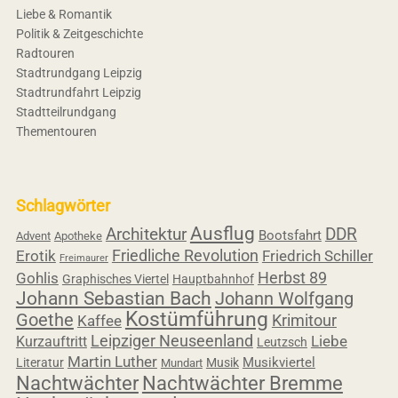
Liebe & Romantik
Politik & Zeitgeschichte
Radtouren
Stadtrundgang Leipzig
Stadtrundfahrt Leipzig
Stadtteilrundgang
Thementouren
Schlagwörter
Ausflug
Architektur
DDR
Bootsfahrt
Advent
Apotheke
Friedliche Revolution
Erotik
Friedrich Schiller
Freimaurer
Herbst 89
Gohlis
Graphisches Viertel
Hauptbahnhof
Johann Sebastian Bach
Johann Wolfgang
Kostümführung
Goethe
Krimitour
Kaffee
Leipziger Neuseenland
Liebe
Kurzauftritt
Leutzsch
Martin Luther
Musikviertel
Literatur
Musik
Mundart
Nachtwächter
Nachtwächter Bremme