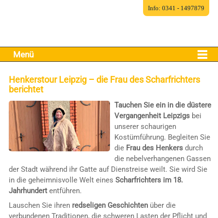
Info: 0341 - 1497879
Menü
Henkerstour Leipzig – die Frau des Scharfrichters
berichtet
Tauchen Sie ein in die düstere
Vergangenheit Leipzigs
bei
unserer schaurigen
Kostümführung. Begleiten Sie
die
Frau des Henkers
durch
die nebelverhangenen Gassen
der Stadt während ihr Gatte auf Dienstreise weilt. Sie wird Sie
in die geheimnisvolle Welt eines
Scharfrichters im 18.
Jahrhundert
entführen.
Lauschen Sie ihren
redseligen Geschichten
über die
verbundenen Traditionen, die schweren Lasten der Pflicht und