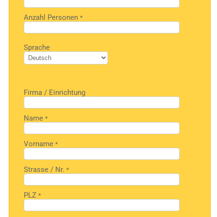
Anzahl Personen
*
Bitte
Sprache
lasse
dieses
Feld
leer.
Firma / Einrichtung
Name
*
Vorname
*
Strasse / Nr.
*
PLZ
*