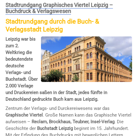
Stadtrundgang Graphisches Viertel Leipzig –
Buchdruck & Verlagswesen
Stadtrundgang durch die Buch- &
Verlagsstadt Leipzig
Leipzig war bis
zum 2.
Weltkrieg die
bedeutendste
deutsche
Verlags- und
Buchstadt. Über
2.000 Verlage
und Druckereien saßen in der Stadt, jedes fünfte in
Deutschland gedruckte Buch kam aus Leipzig.
Zentrum der Verlags- und Durckereiwesens war das
Graphische Viertel
. Große Namen kann das Graphische Viertel
aufweisen –
Reclam, Brockhaus, Teubner, Insel-Verlag
. Die
Geschichte der
Buchstadt Leipzig
beginnt im 15. Jahrhundert.
Mit der Erfindung des Buchdrucks mit beweglichen Lettern