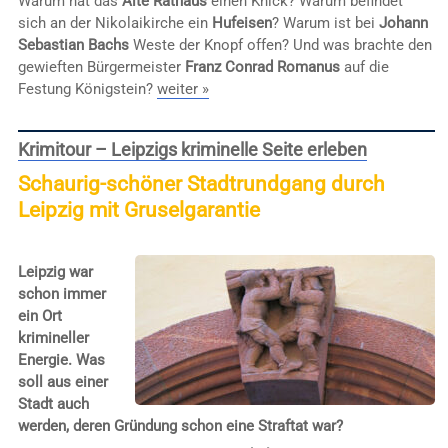
Warum hat das
Alte Rathaus
einen Knick? Warum befindet
sich an der Nikolaikirche ein
Hufeisen
? Warum ist bei
Johann
Sebastian Bachs
Weste der Knopf offen? Und was brachte den
gewieften Bürgermeister
Franz Conrad Romanus
auf die
Festung Königstein?
weiter »
Krimitour – Leipzigs kriminelle Seite erleben
Schaurig-schöner Stadtrundgang durch
Leipzig mit Gruselgarantie
Leipzig war
schon immer
ein Ort
krimineller
Energie. Was
soll aus einer
Stadt auch
werden, deren Gründung schon eine Straftat war?