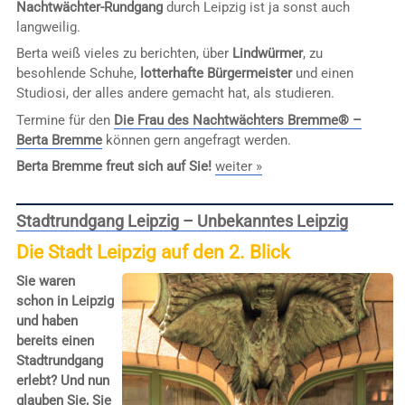
Nachtwächter-Rundgang
durch Leipzig ist ja sonst auch
langweilig.
Berta weiß vieles zu berichten, über
Lindwürmer
, zu
besohlende Schuhe,
lotterhafte Bürgermeister
und einen
Studiosi, der alles andere gemacht hat, als studieren.
Termine für den
Die Frau des Nachtwächters Bremme® –
Berta Bremme
können gern angefragt werden.
Berta Bremme freut sich auf Sie!
weiter »
Stadtrundgang Leipzig – Unbekanntes Leipzig
Die Stadt Leipzig auf den 2. Blick
Sie waren
schon in Leipzig
und haben
bereits einen
Stadtrundgang
erlebt? Und nun
glauben Sie, Sie