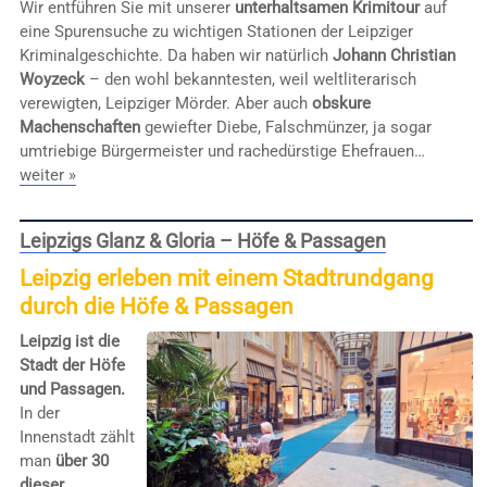
Wir entführen Sie mit unserer
unterhaltsamen Krimitour
auf
eine Spurensuche zu wichtigen Stationen der Leipziger
Kriminalgeschichte. Da haben wir natürlich
Johann Christian
Woyzeck
– den wohl bekanntesten, weil weltliterarisch
verewigten, Leipziger Mörder. Aber auch
obskure
Machenschaften
gewiefter Diebe, Falschmünzer, ja sogar
umtriebige Bürgermeister und rachedürstige Ehefrauen…
weiter »
Leipzigs Glanz & Gloria – Höfe & Passagen
Leipzig erleben mit einem Stadtrundgang
durch die Höfe & Passagen
Leipzig ist die
Stadt der Höfe
und Passagen.
In der
Innenstadt zählt
man
über 30
dieser