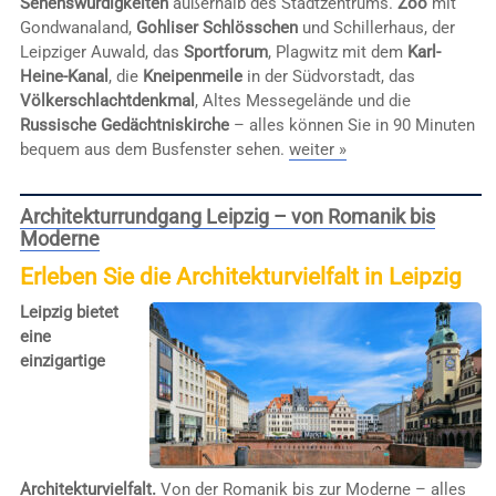
Sehenswürdigkeiten
außerhalb des Stadtzentrums.
Zoo
mit
Gondwanaland,
Gohliser Schlösschen
und Schillerhaus, der
Leipziger Auwald, das
Sportforum
, Plagwitz mit dem
Karl-
Heine-Kanal
, die
Kneipenmeile
in der Südvorstadt, das
Völkerschlachtdenkmal
, Altes Messegelände und die
Russische Gedächtniskirche
– alles können Sie in 90 Minuten
bequem aus dem Busfenster sehen.
weiter »
Architekturrundgang Leipzig – von Romanik bis
Moderne
Erleben Sie die Architekturvielfalt in Leipzig
Leipzig bietet
eine
einzigartige
Architekturvielfalt.
Von der Romanik bis zur Moderne – alles