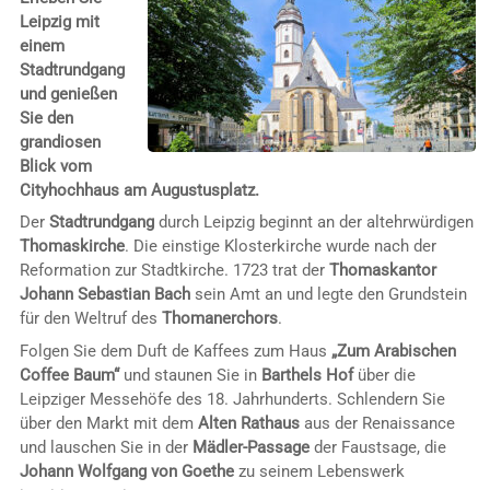
Leipzig mit
einem
Stadtrundgang
und genießen
Sie den
grandiosen
Blick vom
Cityhochhaus am Augustusplatz.
Der
Stadtrundgang
durch Leipzig beginnt an der altehrwürdigen
Thomaskirche
. Die einstige Klosterkirche wurde nach der
Reformation zur Stadtkirche. 1723 trat der
Thomaskantor
Johann Sebastian Bach
sein Amt an und legte den Grundstein
für den Weltruf des
Thomanerchors
.
Folgen Sie dem Duft de Kaffees zum Haus
„Zum Arabischen
Coffee Baum“
und staunen Sie in
Barthels Hof
über die
Leipziger Messehöfe des 18. Jahrhunderts. Schlendern Sie
über den Markt mit dem
Alten Rathaus
aus der Renaissance
und lauschen Sie in der
Mädler-Passage
der Faustsage, die
Johann Wolfgang von Goethe
zu seinem Lebenswerk