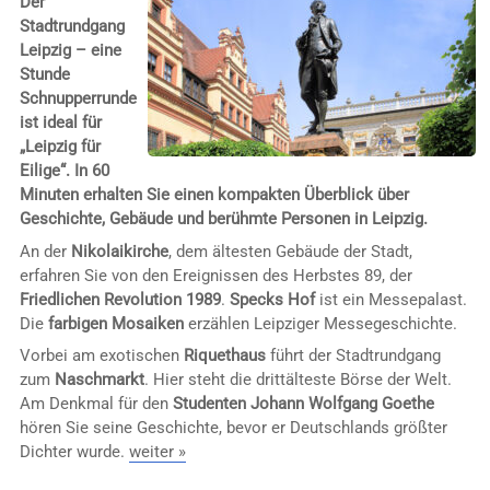
Der
Stadtrundgang
Leipzig – eine
Stunde
Schnupperrunde
ist ideal für
„Leipzig für
Eilige“. In 60
Minuten erhalten Sie einen kompakten Überblick über
Geschichte, Gebäude und berühmte Personen in Leipzig.
An der
Nikolaikirche
, dem ältesten Gebäude der Stadt,
erfahren Sie von den Ereignissen des Herbstes 89, der
Friedlichen Revolution 1989
.
Specks Hof
ist ein Messepalast.
Die
farbigen Mosaiken
erzählen Leipziger Messegeschichte.
Vorbei am exotischen
Riquethaus
führt der Stadtrundgang
zum
Naschmarkt
. Hier steht die drittälteste Börse der Welt.
Am Denkmal für den
Studenten Johann Wolfgang Goethe
hören Sie seine Geschichte, bevor er Deutschlands größter
Dichter wurde.
weiter »