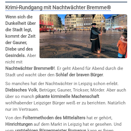
Krimi-Rundgang mit Nachtwächter Bremme®
Wenn sich die
Dunkelheit über
die Stadt legt,
kommt der Zeit
der Gauner,
Diebe und des
Gesindels.
Aber
nicht mit
Nachtwächter Bremme®!
. Er geht Abend für Abend durch die
Stadt und wacht über den
Schlaf der braven Bürger
.
So manches hat der Nachtwächter in Leipzig schon erlebt.
Diebisches Volk
, Betrüger, Gauner, Trickser, Mörder. Aber auch
über so manch
pikante kirminelle Machenschaft
wohlhabender Leipziger Bürger weiß er zu berichten. Natürlich
nur im Vertrauen.
Von den
Foltermethoden des Mittelalters
hat er gehört,
Hinrichtungen
auf dem Markt in Leipzig hat er gesehen. Und
vom
umtriebigen Bürgermeister Romanus
kann er Ihnen