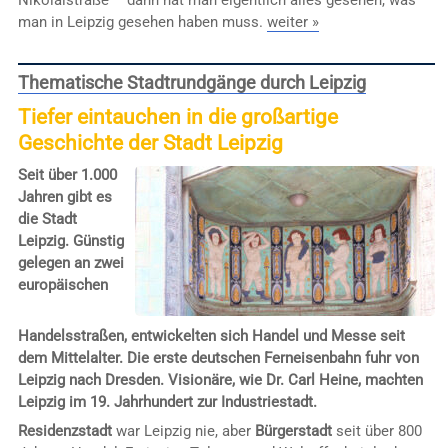
Nikolaistraße – dann hat man eigentlich alles gesehen, was
man in Leipzig gesehen haben muss.
weiter »
Thematische Stadtrundgänge durch Leipzig
Tiefer eintauchen in die großartige
Geschichte der Stadt Leipzig
Seit über 1.000
Jahren gibt es
die Stadt
Leipzig. Günstig
gelegen an zwei
europäischen
Handelsstraßen, entwickelten sich Handel und Messe seit
dem Mittelalter. Die erste deutschen Ferneisenbahn fuhr von
Leipzig nach Dresden. Visionäre, wie Dr. Carl Heine, machten
Leipzig im 19. Jahrhundert zur Industriestadt.
Residenzstadt
war Leipzig nie, aber
Bürgerstadt
seit über 800