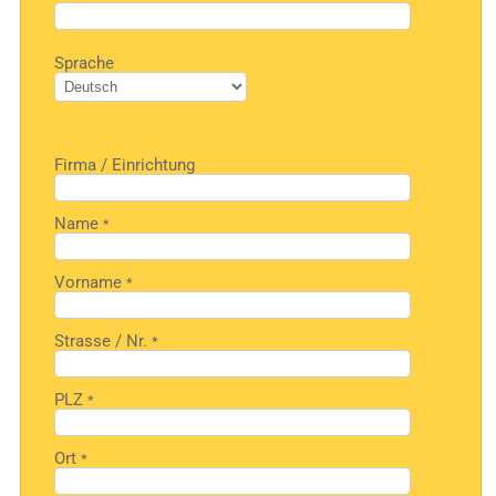
Bitte
Sprache
lasse
dieses
Feld
leer.
Firma / Einrichtung
Name
*
Vorname
*
Strasse / Nr.
*
PLZ
*
Ort
*