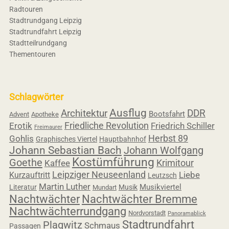
Radtouren
Stadtrundgang Leipzig
Stadtrundfahrt Leipzig
Stadtteilrundgang
Thementouren
Schlagwörter
Ausflug
Architektur
DDR
Bootsfahrt
Advent
Apotheke
Friedliche Revolution
Erotik
Friedrich Schiller
Freimaurer
Herbst 89
Gohlis
Graphisches Viertel
Hauptbahnhof
Johann Sebastian Bach
Johann Wolfgang
Kostümführung
Goethe
Krimitour
Kaffee
Leipziger Neuseenland
Liebe
Kurzauftritt
Leutzsch
Martin Luther
Musikviertel
Literatur
Musik
Mundart
Nachtwächter
Nachtwächter Bremme
Nachtwächterrundgang
Nordvorstadt
Panoramablick
Stadtrundfahrt
Plagwitz
Schmaus
Passagen