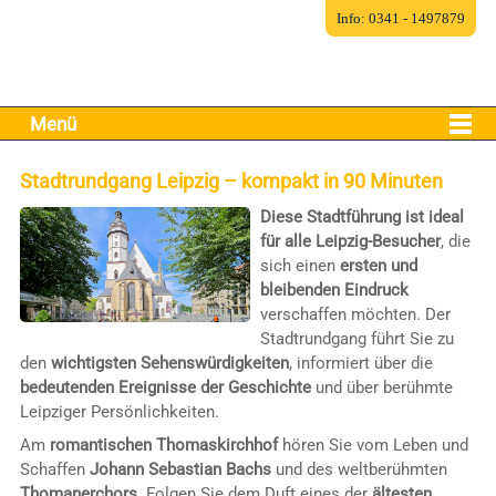
Info: 0341 - 1497879
Menü
Stadtrundgang Leipzig – kompakt in 90 Minuten
Diese Stadtführung ist ideal
für alle Leipzig-Besucher
, die
sich einen
ersten und
bleibenden Eindruck
verschaffen möchten. Der
Stadtrundgang führt Sie zu
den
wichtigsten Sehenswürdigkeiten
, informiert über die
bedeutenden Ereignisse der Geschichte
und über berühmte
Leipziger Persönlichkeiten.
Am
romantischen Thomaskirchhof
hören Sie vom Leben und
Schaffen
Johann Sebastian Bachs
und des weltberühmten
Thomanerchors
. Folgen Sie dem Duft eines der
ältesten