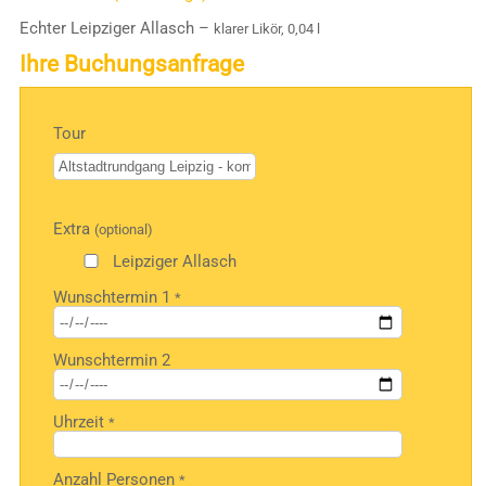
Echter Leipziger Allasch –
klarer Likör, 0,04 l
Ihre Buchungsanfrage
Tour
Bitte
Extra
(optional)
lasse
dieses
Leipziger Allasch
Feld
Wunschtermin 1
*
leer.
Wunschtermin 2
Uhrzeit
*
Anzahl Personen
*