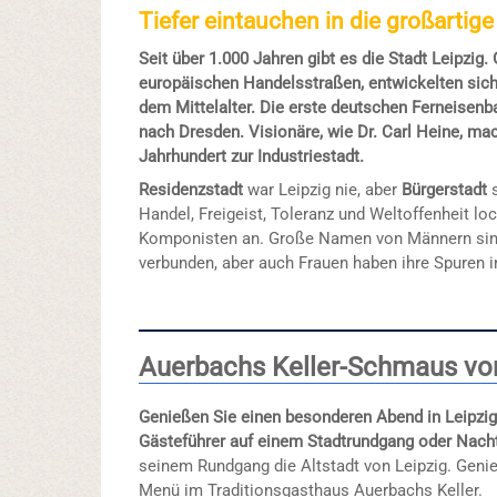
Tiefer eintauchen in die großartig
Seit über 1.000 Jahren gibt es die Stadt Leipzig.
europäischen Handelsstraßen, entwickelten sic
dem Mittelalter. Die erste deutschen Ferneisenb
nach Dresden. Visionäre, wie Dr. Carl Heine, mac
Jahrhundert zur Industriestadt.
Residenzstadt
war Leipzig nie, aber
Bürgerstadt
s
Handel, Freigeist, Toleranz und Weltoffenheit lo
Komponisten an. Große Namen von Männern sind 
verbunden, aber auch Frauen haben ihre Spuren i
Auerbachs Keller-Schmaus von
Genießen Sie einen besonderen Abend in Leipzig
Gästeführer auf einem Stadtrundgang oder
Nach
seinem Rundgang die Altstadt von Leipzig. Geni
Menü im Traditionsgasthaus Auerbachs Keller.