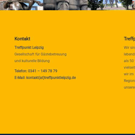
Kontakt
Treff
Treffpunkt Leipzig
Wir si
Gesellschaft für Gästebetreuung
lebend
und kulturelle Bildung
als 50
vielse
Telefon: 0341 – 149 78 79
wir im
E-Mail: kontakt(at)treffpunktleipzig.de
Region
unsere