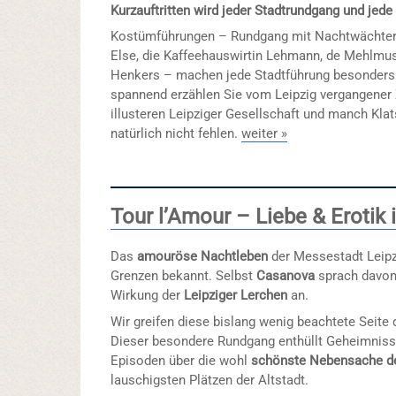
Kurzauftritten wird jeder Stadtrundgang und jede
Kostümführungen – Rundgang mit Nachtwächter
Else, die Kaffeehauswirtin Lehmann, de Mehlmus
Henkers – machen jede Stadtführung besonders.
spannend erzählen Sie vom Leipzig vergangener 
illusteren Leipziger Gesellschaft und manch Kla
natürlich nicht fehlen.
weiter »
Tour l’Amour – Liebe & Erotik 
Das
amouröse Nachtleben
der Messestadt Leipz
Grenzen bekannt. Selbst
Casanova
sprach davon 
Wirkung der
Leipziger Lerchen
an.
Wir greifen diese bislang wenig beachtete Seite 
Dieser besondere Rundgang enthüllt Geheimnisse
Episoden über die wohl
schönste Nebensache de
lauschigsten Plätzen der Altstadt.