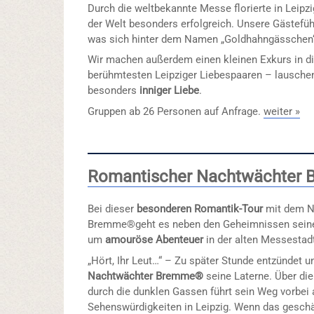
Durch die weltbekannte Messe florierte in Leipz
der Welt besonders erfolgreich. Unsere Gästefüh
was sich hinter dem Namen „Goldhahngässchen“ 
Wir machen außerdem einen kleinen Exkurs in d
berühmtesten Leipziger Liebespaaren – lausch
besonders
inniger Liebe
.
Gruppen ab 26 Personen auf Anfrage.
weiter »
Romantischer Nachtwächter
Bei dieser
besonderen Romantik-Tour
mit dem N
Bremme®geht es neben den Geheimnissen seiner
um
amouröse Abenteuer
in der alten Messestadt
„Hört, Ihr Leut…“ – Zu später Stunde entzündet u
Nachtwächter Bremme®
seine Laterne. Über die
durch die dunklen Gassen führt sein Weg vorbei
Sehenswürdigkeiten in Leipzig. Wenn das geschä