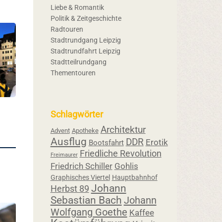
Liebe & Romantik
Politik & Zeitgeschichte
Radtouren
Stadtrundgang Leipzig
Stadtrundfahrt Leipzig
Stadtteilrundgang
Thementouren
Schlagwörter
Architektur
Advent
Apotheke
Ausflug
DDR
Erotik
Bootsfahrt
Friedliche Revolution
Freimaurer
Friedrich Schiller
Gohlis
Graphisches Viertel
Hauptbahnhof
Johann
Herbst 89
Sebastian Bach
Johann
Wolfgang Goethe
Kaffee