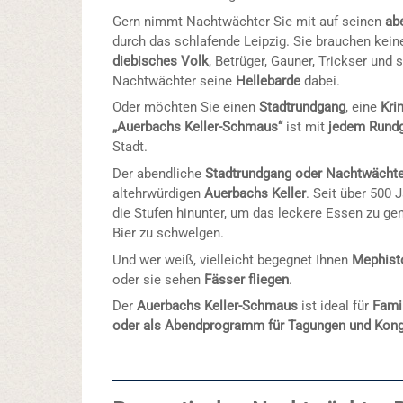
Gern nimmt Nachtwächter Sie mit auf seinen
ab
durch das schlafende Leipzig. Sie brauchen kei
diebisches Volk
, Betrüger, Gauner, Trickser und
Nachtwächter seine
Hellebarde
dabei.
Oder möchten Sie einen
Stadtrundgang
, eine
Kri
„Auerbachs Keller-Schmaus“
ist mit
jedem Rund
Stadt.
Der abendliche
Stadtrundgang oder Nachtwächt
altehrwürdigen
Auerbachs Keller
. Seit über 500 
die Stufen hinunter, um das leckere Essen zu ge
Bier zu schwelgen.
Und wer weiß, vielleicht begegnet Ihnen
Mephist
oder sie sehen
Fässer fliegen
.
Der
Auerbachs Keller-Schmaus
ist ideal für
Fami
oder als Abendprogramm für Tagungen und Kon