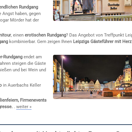
endlichen Rundgang
ne Angst haben, gegen
 sogar Mörder hat der
mitour
, einen
erotischen Rundgang
? Das Angebot von Treffpunkt Lei
gang
kombinierbar. Gern zeigen Ihnen
Leipzigs Gästeführer mit Herz
er-Rundgang
endet am
Jahren steigen die Gäste
nießen und bei Wein und
o
in Auerbachs Keller
lienfeiern, Firmenevents
gresse.
.
weiter »