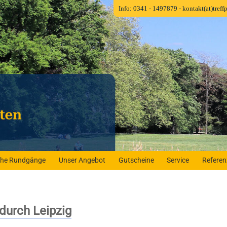
Info: 0341 - 1497879
- kontakt(at)tref
iche Rundgänge
Unser Angebot
Gutscheine
Service
Refere
durch Leipzig