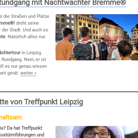
-Rundgang mit Nachtwächter Bremme®
t die Straßen und Plätze
remme®!
dreht seine
r der Stadt. Und auch so
hte
. Natürlich alles nur
ächtertour
in Leipzig.
Rundgang. Nein, er ist
ill es nur genau wissen
eit gerät.
weiter »
te von Treffpunkt Leipzig
rhaltsam
is? Da hat Treffpunkt
 Kostürmführungen und