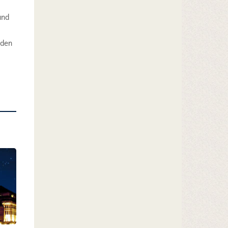
und
 den