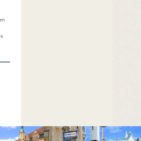
ten
re