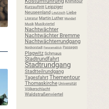
Kostümführung
Krimitour
Leipziger
Kurzauftritt
Neuseenland
Liebe
Leutzsch
Martin Luther
Literatur
Mundart
Musikviertel
Musik
Nachtwächter
Nachtwächter Bremme
Nachtwächterrundgang
Passagen
Nordvorstadt
Panoramablick
Plagwitz
Schmaus
Stadtrundfahrt
Stadtrundgang
Stadtteilrundgang
Thementour
Tagesfahrt
Thomaskirche
Universität
Völkerschlacht
Waldstraßenviertel