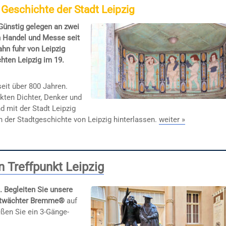
e Geschichte der Stadt Leipzig
 Günstig gelegen an zwei
h Handel und Messe seit
ahn fuhr von Leipzig
hten Leipzig im 19.
eit über 800 Jahren.
ckten Dichter, Denker und
mit der Stadt Leipzig
n der Stadtgeschichte von Leipzig hinterlassen.
weiter »
 Treffpunkt Leipzig
. Begleiten Sie unsere
twächter Bremme®
auf
eßen Sie ein 3-Gänge-