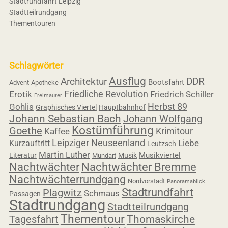
Stadtrundfahrt Leipzig
Stadtteilrundgang
Thementouren
Schlagwörter
Ausflug
Architektur
DDR
Bootsfahrt
Advent
Apotheke
Friedliche Revolution
Erotik
Friedrich Schiller
Freimaurer
Herbst 89
Gohlis
Graphisches Viertel
Hauptbahnhof
Johann Sebastian Bach
Johann Wolfgang
Kostümführung
Goethe
Krimitour
Kaffee
Leipziger Neuseenland
Liebe
Kurzauftritt
Leutzsch
Martin Luther
Musikviertel
Literatur
Musik
Mundart
Nachtwächter
Nachtwächter Bremme
Nachtwächterrundgang
Nordvorstadt
Panoramablick
Stadtrundfahrt
Plagwitz
Schmaus
Passagen
Stadtrundgang
Stadtteilrundgang
Thementour
Tagesfahrt
Thomaskirche