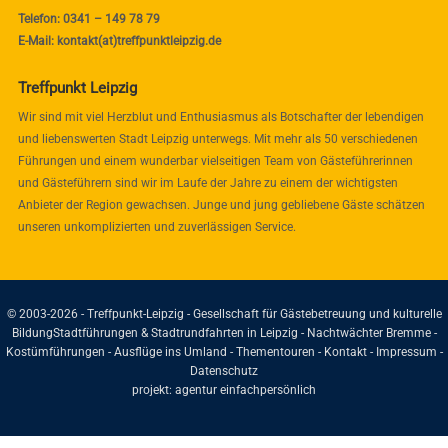
Telefon: 0341 – 149 78 79
E-Mail: kontakt(at)treffpunktleipzig.de
Treffpunkt Leipzig
Wir sind mit viel Herzblut und Enthusiasmus als Botschafter der lebendigen
und liebenswerten Stadt Leipzig unterwegs. Mit mehr als 50 verschiedenen
Führungen und einem wunderbar vielseitigen Team von Gästeführerinnen
und Gästeführern sind wir im Laufe der Jahre zu einem der wichtigsten
Anbieter der Region gewachsen. Junge und jung gebliebene Gäste schätzen
unseren unkomplizierten und zuverlässigen Service.
© 2003-2026 - Treffpunkt-Leipzig - Gesellschaft für Gästebetreuung und kulturelle
Bildung
Stadtführungen & Stadtrundfahrten in Leipzig - Nachtwächter Bremme -
Kostümführungen - Ausflüge ins Umland - Thementouren -
Kontakt
-
Impressum
-
Datenschutz
projekt:
agentur einfachpersönlich