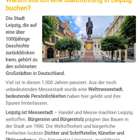
Warum soll ich eine Stadtführung in Leipzig
buchen?
Die Stadt
Leipzig, die auf
eine über
1000jährige
Geschichte
zurückblicken
kann, gehört zu
den schönsten
Großstädten in Deutschland.
Viel ist in diesen 1.000 Jahren passiert. Aus der noch
unbedeutenden Messestadt wurde eine
Weltmessestadt
,
bedeutende Persönlichkeiten
haben hier gelebt und ihre
Spuren hinterlassen.
Leipzig ist Messestadt
– Handel und Messe machten Leipzig
weltoffen.
Bürgersinn und Bürgerstolz
prägten das Bauen in
der Stadt um 1900. Die Weltoffenheit und bürgerliche
Freiheiten lockten
Dichter und Schriftsteller, Künstler und
Philosophen
an. Die Almamater Lipsiensis, zweitälteste