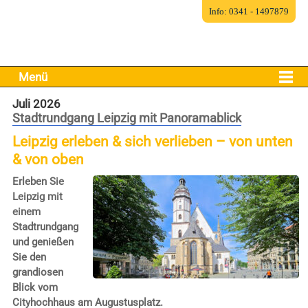
Info: 0341 - 1497879
Menü
Juli 2026
Stadtrundgang Leipzig mit Panoramablick
Leipzig erleben & sich verlieben – von unten
& von oben
Erleben Sie
Leipzig mit
einem
Stadtrundgang
und genießen
Sie den
grandiosen
Blick vom
Cityhochhaus am Augustusplatz.