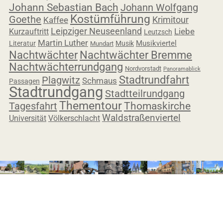
Johann Sebastian Bach
Johann Wolfgang
Kostümführung
Goethe
Krimitour
Kaffee
Leipziger Neuseenland
Liebe
Kurzauftritt
Leutzsch
Martin Luther
Musikviertel
Literatur
Musik
Mundart
Nachtwächter
Nachtwächter Bremme
Nachtwächterrundgang
Nordvorstadt
Panoramablick
Stadtrundfahrt
Plagwitz
Schmaus
Passagen
Stadtrundgang
Stadtteilrundgang
Thementour
Tagesfahrt
Thomaskirche
Waldstraßenviertel
Universität
Völkerschlacht