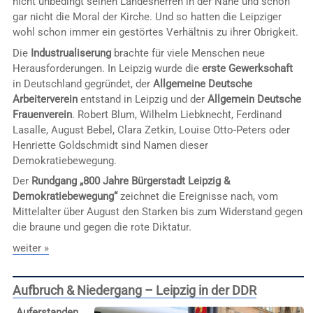
nicht unbedingt seinen Landesherren in der Nähe und schon
gar nicht die Moral der Kirche. Und so hatten die Leipziger
wohl schon immer ein gestörtes Verhältnis zu ihrer Obrigkeit.
Die
Industrualiserung
brachte für viele Menschen neue
Herausforderungen. In Leipzig wurde die
erste Gewerkschaft
in Deutschland gegründet, der
Allgemeine Deutsche
Arbeiterverein
entstand in Leipzig und der
Allgemein Deutsche
Frauenverein
. Robert Blum, Wilhelm Liebknecht, Ferdinand
Lasalle, August Bebel, Clara Zetkin, Louise Otto-Peters oder
Henriette Goldschmidt sind Namen dieser
Demokratiebewegung.
Der
Rundgang „800 Jahre Bürgerstadt Leipzig &
Demokratiebewegung“
zeichnet die Ereignisse nach, vom
Mittelalter über August den Starken bis zum Widerstand gegen
die braune und gegen die rote Diktatur.
weiter »
Aufbruch & Niedergang – Leipzig in der DDR
„Auferstanden