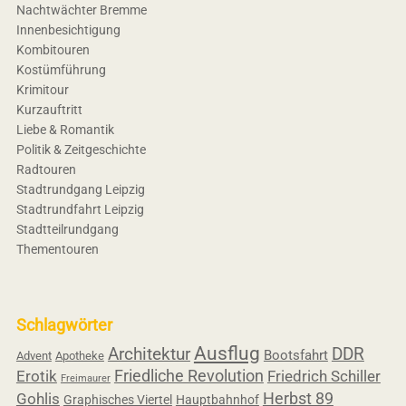
Nachtwächter Bremme
Innenbesichtigung
Kombitouren
Kostümführung
Krimitour
Kurzauftritt
Liebe & Romantik
Politik & Zeitgeschichte
Radtouren
Stadtrundgang Leipzig
Stadtrundfahrt Leipzig
Stadtteilrundgang
Thementouren
Schlagwörter
Ausflug
Architektur
DDR
Bootsfahrt
Advent
Apotheke
Friedliche Revolution
Erotik
Friedrich Schiller
Freimaurer
Herbst 89
Gohlis
Graphisches Viertel
Hauptbahnhof