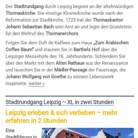
Der
Stadtrundgang
durch Leipzig beginnt an der altehrwürdigen
Thomaskirche
. Die einstige Klosterkirche wurde nach der
Reformation zur Stadtkirche. 1723 trat der
Thomaskantor
Johann Sebastian Bach
sein Amt an und legte den Grundstein
für den Weltruf des
Thomanerchors
.
Folgen Sie dem Duft de Kaffees zum Haus
„Zum Arabischen
Coffee Baum“
und staunen Sie in
Barthels Hof
über die
Leipziger Messehöfe des 18. Jahrhunderts. Schlendern Sie
über den Markt mit dem
Alten Rathaus
aus der Renaissance
und lauschen Sie in der
Mädler-Passage
der Faustsage, die
Johann Wolfgang von Goethe
zu seinem Lebenswerk
inspirierte.
weiter »
Stadtrundgang Leipzig – XL in zwei Stunden
Leipzig erleben & sich verlieben – mehr
erfahren in 2 Stunden
Eine
Stadtführung in