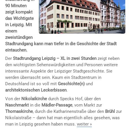
90 Minuten
zeigt kompakt
das Wichtigste
in Leipzig. Mit
einem
zweistündigen
Stadtrundgang kann man tiefer in die Geschichte der Stadt
eintauchen.
Der
Stadtrundgang Leipzig – XL in zwei Stunden
zeigt neben
den wichtigsten Sehenswürdigkeiten und Personen weitere
interessante Aspekte der Leipziger Stadtgeschichte. Sie
werden überrascht sein. Kaum ein Stadtzentrum in
Deutschland ist so voll mit
Geschichte(n)
und
architektonischen Leckerbissen
.
Von der
Nikolaikirche
durch Specks Hof, über den
Naschmarkt
in die
Mädler-Passage
, vom Markt zur
Thomaskirche
, durch die Katharinenstraße über den
Brühl
zur
Nikolaistraße – dann hat man eigentlich alles gesehen, was
man in Leipzig gesehen haben muss.
weiter »