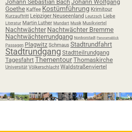
Johann Sebastian Bach
Johann Wolfgang
Kostümführung
Goethe
Krimitour
Kaffee
Leipziger Neuseenland
Liebe
Kurzauftritt
Leutzsch
Martin Luther
Musikviertel
Literatur
Mundart
Musik
Nachtwächter
Nachtwächter Bremme
Nachtwächterrundgang
Nordvorstadt
Panoramablick
Stadtrundfahrt
Plagwitz
Schmaus
Passagen
Stadtrundgang
Stadtteilrundgang
Thementour
Tagesfahrt
Thomaskirche
Waldstraßenviertel
Universität
Völkerschlacht