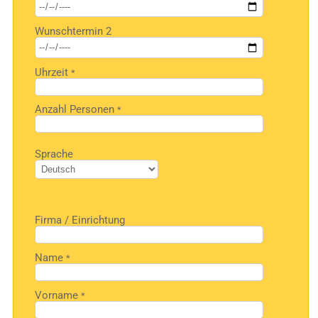
dieses
Feld
Wunschtermin 2
leer.
Uhrzeit
*
Anzahl Personen
*
Bitte
Sprache
lasse
dieses
Feld
leer.
Firma / Einrichtung
Name
*
Vorname
*