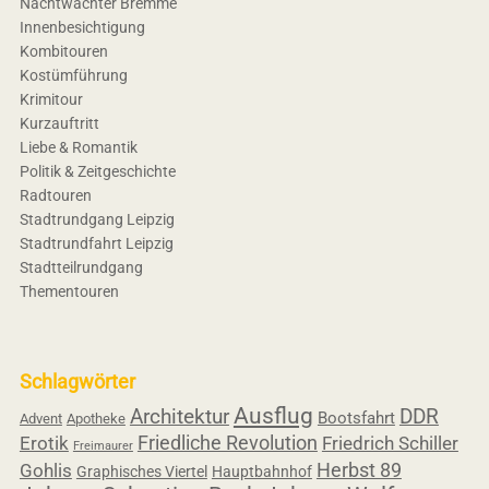
Nachtwächter Bremme
Innenbesichtigung
Kombitouren
Kostümführung
Krimitour
Kurzauftritt
Liebe & Romantik
Politik & Zeitgeschichte
Radtouren
Stadtrundgang Leipzig
Stadtrundfahrt Leipzig
Stadtteilrundgang
Thementouren
Schlagwörter
Ausflug
Architektur
DDR
Bootsfahrt
Advent
Apotheke
Friedliche Revolution
Erotik
Friedrich Schiller
Freimaurer
Herbst 89
Gohlis
Graphisches Viertel
Hauptbahnhof