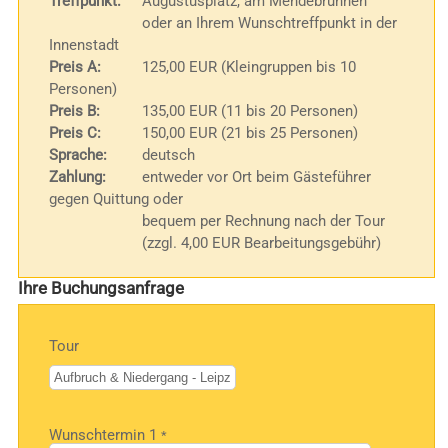
Treffpunkt:
Augustusplatz, am Mendebrunnen
oder an Ihrem Wunschtreffpunkt in der
Innenstadt
Preis A:
125,00 EUR (Kleingruppen bis 10
Personen)
Preis B:
135,00 EUR (11 bis 20 Personen)
Preis C:
150,00 EUR (21 bis 25 Personen)
Sprache:
deutsch
Zahlung:
entweder vor Ort beim Gästeführer
gegen Quittung oder
bequem per Rechnung nach der Tour
(zzgl. 4,00 EUR Bearbeitungsgebühr)
Ihre Buchungsanfrage
Tour
Bitte
Wunschtermin 1
*
lasse