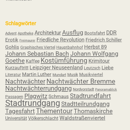
Schlagwörter
Ausflug
Architektur
DDR
Bootsfahrt
Advent
Apotheke
Friedliche Revolution
Erotik
Friedrich Schiller
Freimaurer
Herbst 89
Gohlis
Graphisches Viertel
Hauptbahnhof
Johann Sebastian Bach
Johann Wolfgang
Kostümführung
Goethe
Krimitour
Kaffee
Leipziger Neuseenland
Liebe
Kurzauftritt
Leutzsch
Martin Luther
Musikviertel
Literatur
Musik
Mundart
Nachtwächter
Nachtwächter Bremme
Nachtwächterrundgang
Nordvorstadt
Panoramablick
Stadtrundfahrt
Plagwitz
Schmaus
Passagen
Stadtrundgang
Stadtteilrundgang
Thementour
Thomaskirche
Tagesfahrt
Waldstraßenviertel
Universität
Völkerschlacht