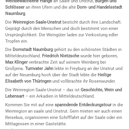
Weinbewachsene Hänge
an Saale und Unstrut,
Burgen und
Schlösser
an ihren Ufern und die alte
Dom- und Handelsstadt
Naumburg
.
Die
Weinregion Saale-Unstrut
besticht durch ihre Landschaft.
Geprägt durch den Menschen und doch bestimmt von einer
Ursprünglichkeit. Die Weingüter laden zur Verkostung edler
Tropfen ein.
Die
Domstadt Naumburg
gehört zu den schönsten Städten in
Mitteldeutschland.
Friedrich Nietzsche
wurde hier geboren,
Max Klinger
verbrachte Zeit auf seinem Weinberg bei
Großjena.
Turnvater Jahn
lebte in Freyburg an der Unstrut und
auf der Neuenburg hoch über der Stadt lebte die
Heilige
Elisabeth von Thüringen
und vollbrachte ihr Rosenwunder.
Die Weinregion Saale-Unstrut – das ist
Geschichte, Wein und
Lebensart
– ein Arkadien in Mitteldeutschland.
Kommen Sie mit auf eine
spanndende Entdeckungstour
in die
Weinregion an saale und Unstrut. Gern mieten wir auch einen
Reisebus, organisieren eine Schifffahrt auf der Saale oder ein
Mittagessen in einer Gaststätte.