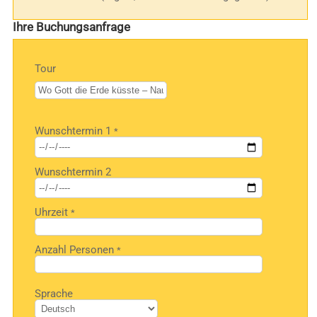
Ihre Buchungsanfrage
Tour
Bitte
Wunschtermin 1
*
lasse
dieses
Feld
Wunschtermin 2
leer.
Uhrzeit
*
Anzahl Personen
*
Bitte
Sprache
lasse
dieses