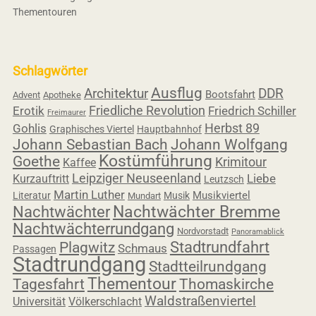
Thementouren
Schlagwörter
Ausflug
Architektur
DDR
Bootsfahrt
Advent
Apotheke
Friedliche Revolution
Erotik
Friedrich Schiller
Freimaurer
Herbst 89
Gohlis
Graphisches Viertel
Hauptbahnhof
Johann Sebastian Bach
Johann Wolfgang
Kostümführung
Goethe
Krimitour
Kaffee
Leipziger Neuseenland
Liebe
Kurzauftritt
Leutzsch
Martin Luther
Musikviertel
Literatur
Musik
Mundart
Nachtwächter
Nachtwächter Bremme
Nachtwächterrundgang
Nordvorstadt
Panoramablick
Stadtrundfahrt
Plagwitz
Schmaus
Passagen
Stadtrundgang
Stadtteilrundgang
Thementour
Thomaskirche
Tagesfahrt
Waldstraßenviertel
Universität
Völkerschlacht