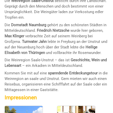
Die
Weinregion Saale-Unstrut
besticht durch ihre Landschaft.
Geprägt durch den Menschen und doch bestimmt von einer
Ursprünglichkeit. Die Weingüter laden zur Verkostung edler
Tropfen ein.
Die
Domstadt Naumburg
gehört zu den schönsten Städten in
Mitteldeutschland.
Friedrich Nietzsche
wurde hier geboren,
Max Klinger
verbrachte Zeit auf seinem Weinberg bei
Großjena.
Turnvater Jahn
lebte in Freyburg an der Unstrut und
auf der Neuenburg hoch über der Stadt lebte die
Heilige
Elisabeth von Thüringen
und vollbrachte ihr Rosenwunder.
Die Weinregion Saale-Unstrut – das ist
Geschichte, Wein und
Lebensart
– ein Arkadien in Mitteldeutschland.
Kommen Sie mit auf eine
spanndende Entdeckungstour
in die
Weinregion an saale und Unstrut. Gern mieten wir auch einen
Reisebus, organisieren eine Schifffahrt auf der Saale oder ein
Mittagessen in einer Gaststätte.
Impressionen