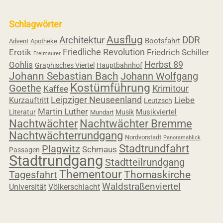
Schlagwörter
Ausflug
Architektur
DDR
Bootsfahrt
Advent
Apotheke
Friedliche Revolution
Erotik
Friedrich Schiller
Freimaurer
Herbst 89
Gohlis
Graphisches Viertel
Hauptbahnhof
Johann Sebastian Bach
Johann Wolfgang
Kostümführung
Goethe
Krimitour
Kaffee
Leipziger Neuseenland
Liebe
Kurzauftritt
Leutzsch
Martin Luther
Musikviertel
Literatur
Musik
Mundart
Nachtwächter
Nachtwächter Bremme
Nachtwächterrundgang
Nordvorstadt
Panoramablick
Stadtrundfahrt
Plagwitz
Schmaus
Passagen
Stadtrundgang
Stadtteilrundgang
Thementour
Tagesfahrt
Thomaskirche
Waldstraßenviertel
Universität
Völkerschlacht