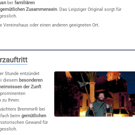
usn
bei
familiären
m
gemütlichen Zusammensein
. Das Leipziger Original sorgt für
gesslich.
s Vereinshaus oder einen anderen geeigneten Ort.
auftritt
er Stunde entzündet
ei diesem
besonderen
heimnissen der Zunft
 prominenten
 zu Ihnen.
htwächters Bremme® bei
nfach beim
gemütlichen
 historischen Gewand für
gesslich.