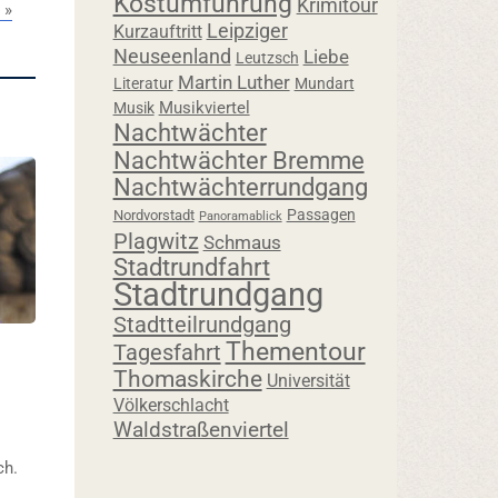
Kostümführung
Krimitour
 »
Leipziger
Kurzauftritt
Neuseenland
Liebe
Leutzsch
Martin Luther
Literatur
Mundart
Musikviertel
Musik
Nachtwächter
Nachtwächter Bremme
Nachtwächterrundgang
Passagen
Nordvorstadt
Panoramablick
Plagwitz
Schmaus
Stadtrundfahrt
Stadtrundgang
Stadtteilrundgang
Thementour
Tagesfahrt
Thomaskirche
Universität
Völkerschlacht
Waldstraßenviertel
ch.