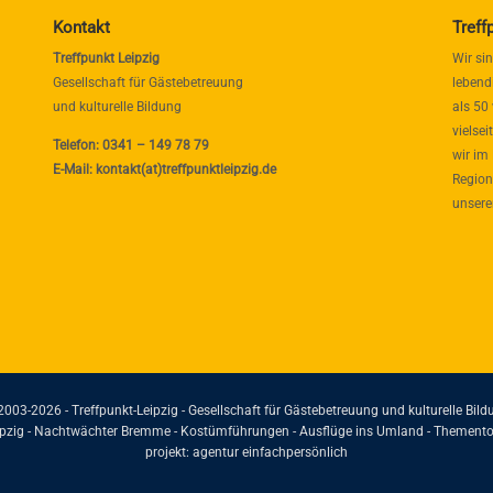
Kontakt
Treff
Treffpunkt Leipzig
Wir si
Gesellschaft für Gästebetreuung
lebend
und kulturelle Bildung
als 50
vielse
Telefon: 0341 – 149 78 79
wir im
E-Mail: kontakt(at)treffpunktleipzig.de
Region
unsere
2003-2026 - Treffpunkt-Leipzig - Gesellschaft für Gästebetreuung und kulturelle Bild
eipzig - Nachtwächter Bremme - Kostümführungen - Ausflüge ins Umland - Themento
projekt:
agentur einfachpersönlich