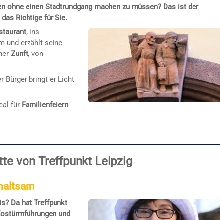
n ohne einen Stadtrundgang machen zu müssen? Das ist der
as Richtige für Sie.
staurant
, ins
m und erzählt seine
iner
Zunft
, von
r Bürger bringt er Licht
eal für
Familienfeiern
te von Treffpunkt Leipzig
rhaltsam
is? Da hat Treffpunkt
 Kostürmführungen und