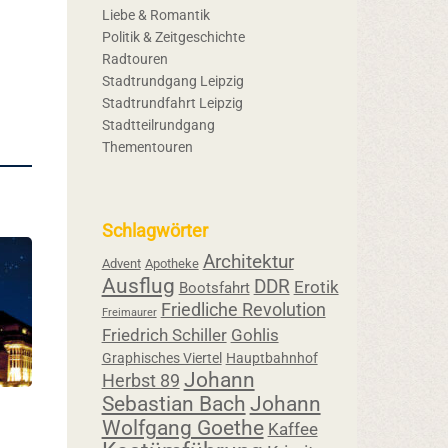
Liebe & Romantik
Politik & Zeitgeschichte
Radtouren
Stadtrundgang Leipzig
Stadtrundfahrt Leipzig
Stadtteilrundgang
Thementouren
Schlagwörter
Architektur
Advent
Apotheke
Ausflug
DDR
Erotik
Bootsfahrt
Friedliche Revolution
Freimaurer
Friedrich Schiller
Gohlis
Graphisches Viertel
Hauptbahnhof
Johann
Herbst 89
Sebastian Bach
Johann
Wolfgang Goethe
Kaffee