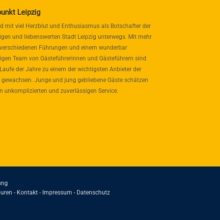
punkt Leipzig
nd mit viel Herzblut und Enthusiasmus als Botschafter der
igen und liebenswerten Stadt Leipzig unterwegs. Mit mehr
 verschiedenen Führungen und einem wunderbar
itigen Team von Gästeführerinnen und Gästeführern sind
 Laufe der Jahre zu einem der wichtigsten Anbieter der
 gewachsen. Junge und jung gebliebene Gäste schätzen
n unkomplizierten und zuverlässigen Service.
ung
uren -
Kontakt
-
Impressum
-
Datenschutz