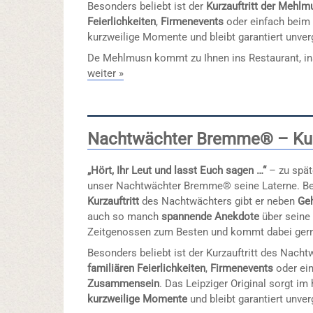
Besonders beliebt ist der
Kurzauftritt der Mehlm
Feierlichkeiten
,
Firmenevents
oder einfach bei
kurzweilige Momente und bleibt garantiert unver
De Mehlmusn kommt zu Ihnen ins Restaurant, in
weiter »
Nachtwächter Bremme® – Kurz
„Hört, Ihr Leut und lasst Euch sagen …“
– zu spät
unser Nachtwächter Bremme® seine Laterne. B
Kurzauftritt
des Nachtwächters gibt er neben
Ge
auch so manch
spannende Anekdote
über seine
Zeitgenossen zum Besten und kommt dabei gern
Besonders beliebt ist der Kurzauftritt des Nac
familiären Feierlichkeiten
,
Firmenevents
oder ei
Zusammensein
. Das Leipziger Original sorgt im
kurzweilige Momente
und bleibt garantiert unver