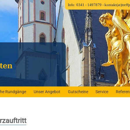
Info: 0341 - 1497879
- kontakt(at)tref
iche Rundgänge
Unser Angebot
Gutscheine
Service
Refere
auftritt