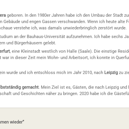
era
geboren. In den 1980er Jahren habe ich den Umbau der Stadt zur
lenen Gebäude und engen Gassen verschwanden. Wenn ich heute alte 
nschaue verstehe ich, was damals unwiederbringlich zerstört wurde.
udium an der Bauhaus-Universität aufzunehmen. Ich habe sechs Jah
ern und Bürgerhäusern gelebt.
erfurt
, eine Kleinstadt westlich von Halle (Saale). Die einstige Res
urt war in dieser Zeit mein Wohn- und Arbeitsort, ich konnte in Quer
lein wurde und ich entschloss mich im Jahr 2010, nach
Leipzig
zu zi
lbstständig gemacht
. Mein Ziel ist es, Gästen, die nach Leipzig u
schaft und Geschichten näher zu bringen. 2020 habe ich die Gästef
ommen wieder“