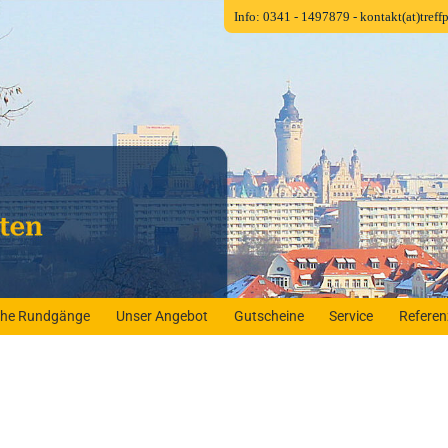
Info: 0341 - 1497879
- kontakt(at)tref
iche Rundgänge
Unser Angebot
Gutscheine
Service
Refere