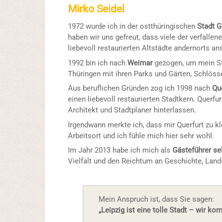
Mirko Seidel
1972 wurde ich in der ostthüringischen
Stadt G
haben wir uns gefreut, dass viele der verfal
liebevoll restaurierten Altstädte andernorts a
1992 bin ich nach
Weimar
gezogen, um mein St
Thüringen mit ihren Parks und Gärten, Schlöss
Aus beruflichen Gründen zog ich 1998 nach
Qu
einen liebevoll restaurierten Stadtkern. Querf
Architekt und Stadtplaner hinterlassen.
Irgendwann merkte ich, dass mir Querfurt zu k
Arbeitsort und ich fühle mich hier sehr wohl.
Im Jahr 2013 habe ich mich als
Gästeführer se
Vielfalt und den Reichtum an Geschichte, Land
Mein Anspruch ist, dass Sie sagen:
„Leipzig ist eine tolle Stadt – wir k