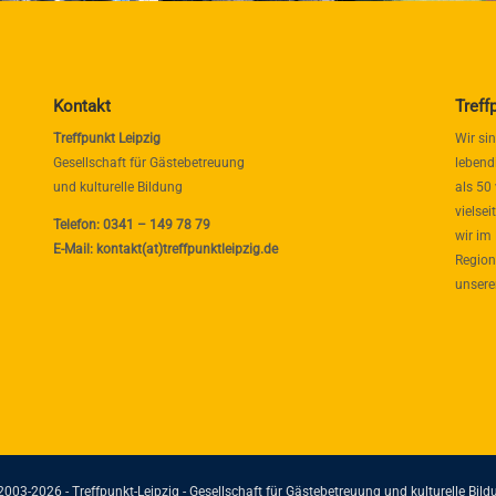
Kontakt
Treff
Treffpunkt Leipzig
Wir si
Gesellschaft für Gästebetreuung
lebend
und kulturelle Bildung
als 50
vielse
Telefon: 0341 – 149 78 79
wir im
E-Mail: kontakt(at)treffpunktleipzig.de
Region
unsere
2003-2026 - Treffpunkt-Leipzig - Gesellschaft für Gästebetreuung und kulturelle Bild