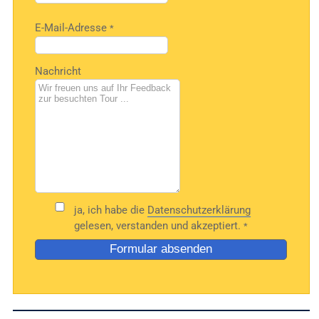
dieses
Feld
Bitte
E-Mail-Adresse
*
leer.
lasse
dieses
Feld
Nachricht
leer.
ja, ich habe die
Datenschutzerklärung
gelesen, verstanden und akzeptiert.
*