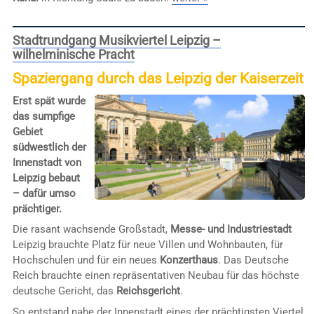
Stadtrundgang Musikviertel Leipzig –
wilhelminische Pracht
Spaziergang durch das Leipzig der Kaiserzeit
Erst spät wurde
das sumpfige
Gebiet
südwestlich der
Innenstadt von
Leipzig bebaut
– dafür umso
prächtiger.
Die rasant wachsende Großstadt,
Messe- und Industriestadt
Leipzig brauchte Platz für neue Villen und Wohnbauten, für
Hochschulen und für ein neues
Konzerthaus
. Das Deutsche
Reich brauchte einen repräsentativen Neubau für das höchste
deutsche Gericht, das
Reichsgericht
.
So entstand nahe der Innenstadt eines der prächtigsten Viertel