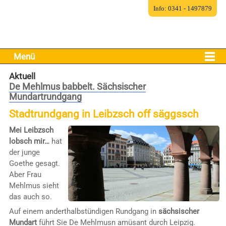
Info: 0341 - 1497879
Menü
Aktuell
De Mehlmus babbelt. Sächsischer
Mundartrundgang
Stadtrundgang in Leibzsch off säggssch
Mei Leibzsch
lobsch mir…
hat
der junge
Goethe gesagt.
Aber Frau
Mehlmus sieht
das auch so.
Auf einem anderthalbstündigen Rundgang in
sächsischer
Mundart
führt Sie De Mehlmusn amüsant durch Leipzig.