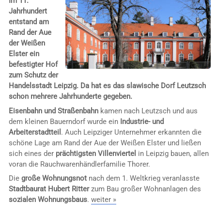
Im 11.
Jahrhundert
entstand am
Rand der Aue
der Weißen
Elster ein
befestigter Hof
zum Schutz der
Handelsstadt Leipzig. Da hat es das slawische Dorf Leutzsch
schon mehrere Jahrhunderte gegeben.
Eisenbahn und Straßenbahn
kamen nach Leutzsch und aus
dem kleinen Bauerndorf wurde ein
Industrie- und
Arbeiterstadtteil
. Auch Leipziger Unternehmer erkannten die
schöne Lage am Rand der Aue der Weißen Elster und ließen
sich eines der
prächtigsten Villenviertel
in Leipzig bauen, allen
voran die Rauchwarenhändlerfamilie Thorer.
Die
große Wohnungsnot
nach dem 1. Weltkrieg veranlasste
Stadtbaurat Hubert Ritter
zum Bau großer Wohnanlagen des
sozialen Wohnungsbaus
.
weiter »