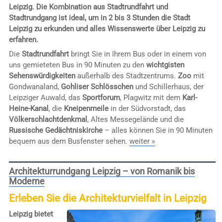
Leipzig. Die Kombination aus Stadtrundfahrt und
Stadtrundgang ist ideal, um in 2 bis 3 Stunden die Stadt
Leipzig zu erkunden und alles Wissenswerte über Leipzig zu
erfahren.
Die
Stadtrundfahrt
bringt Sie in Ihrem Bus oder in einem von
uns gemieteten Bus in 90 Minuten zu den
wichtgisten
Sehenswürdigkeiten
außerhalb des Stadtzentrums.
Zoo
mit
Gondwanaland,
Gohliser Schlösschen
und Schillerhaus, der
Leipziger Auwald, das
Sportforum
, Plagwitz mit dem
Karl-
Heine-Kanal
, die
Kneipenmeile
in der Südvorstadt, das
Völkerschlachtdenkmal
, Altes Messegelände und die
Russische Gedächtniskirche
– alles können Sie in 90 Minuten
bequem aus dem Busfenster sehen.
weiter »
Architekturrundgang Leipzig – von Romanik bis
Moderne
Erleben Sie die Architekturvielfalt in Leipzig
Leipzig bietet