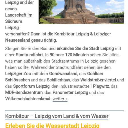
Leipzig und der
neuen
Landschaft im
Südraum
Leipzig
verschaffen? Dann ist die Kombitour Leipzig & Leipziger
Neuseenland genau richtig.
Steigen Sie in den Bus und
erkunden Sie die Stadt Leipzig
mit
einer
Stadtrundfahrt
. In
90 oder 120 Minuten
sehen Sie alles,
was man außerhalb des Stadtzentrums in Leipzig gesehen
haben sollte. Während der Stadtrundfahrt sehen Sie den
Leipziger Zoo
mit dem
Gondwanaland
, das
Gohliser
Schlösschen
und das
Schillerhaus
, das
Waldstraßenviertel
und
das
Sportforum Leipzig
, den Industriestadtteil
Plagwitz
, das
MDR-Sendezentrum
, das
Panometer Leipzig
und das
Völkerschlachtdenkmal
.
weiter »
Kombitour – Leipzig vom Land & vom Wasser
Erleben Sie die Wasserstadt Leipzig