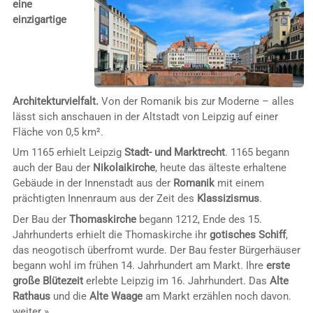
eine
einzigartige
Architekturvielfalt.
Von der Romanik bis zur Moderne – alles
lässt sich anschauen in der Altstadt von Leipzig auf einer
Fläche von 0,5 km².
Um 1165 erhielt Leipzig
Stadt- und Marktrecht
. 1165 begann
auch der Bau der
Nikolaikirche
, heute das älteste erhaltene
Gebäude in der Innenstadt aus der
Romanik
mit einem
prächtigten Innenraum aus der Zeit des
Klassizismus
.
Der Bau der
Thomaskirche
begann 1212, Ende des 15.
Jahrhunderts erhielt die Thomaskirche ihr
gotisches Schiff
,
das neogotisch überfromt wurde. Der Bau fester Bürgerhäuser
begann wohl im frühen 14. Jahrhundert am Markt. Ihre
erste
große Blütezeit
erlebte Leipzig im 16. Jahrhundert. Das
Alte
Rathaus
und die
Alte Waage
am Markt erzählen noch davon.
weiter »