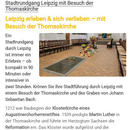
Stadtrundgang Leipzig mit Besuch der
Thomaskirche
Leipzig erleben & sich verlieben – mit
Besuch der Thomaskirche
Ein
Stadtrundgang
durch Leipzig
ist immer ein
Erlebnis – ob
kompakt in 90
Minuten oder
intensiver in
zwei Stunden. Krönen Sie Ihre Stadtführung durch Leipzig mit
einem Besuch der Thomaskirche und des Grabes von Johann
Sebastian Bach.
1212 war Baubeginn der
Klosterkirche eines
Augustinerchorherrenstiftes
. 1539 predigte
Martin Luther
in
der Thomaskirche und führte im Herzogtum Sachsen die
Reformation
ein. Das Kloster wurde aufgelöst und die