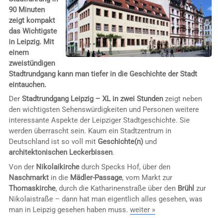
90 Minuten
zeigt kompakt
das Wichtigste
in Leipzig. Mit
einem
zweistündigen
Stadtrundgang kann man tiefer in die Geschichte der Stadt
eintauchen.
Der
Stadtrundgang Leipzig – XL in zwei Stunden
zeigt neben
den wichtigsten Sehenswürdigkeiten und Personen weitere
interessante Aspekte der Leipziger Stadtgeschichte. Sie
werden überrascht sein. Kaum ein Stadtzentrum in
Deutschland ist so voll mit
Geschichte(n)
und
architektonischen Leckerbissen
.
Von der
Nikolaikirche
durch Specks Hof, über den
Naschmarkt
in die
Mädler-Passage
, vom Markt zur
Thomaskirche
, durch die Katharinenstraße über den
Brühl
zur
Nikolaistraße – dann hat man eigentlich alles gesehen, was
man in Leipzig gesehen haben muss.
weiter »