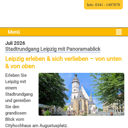
Info: 0341 - 1497879
Menü
Juli 2026
Stadtrundgang Leipzig mit Panoramablick
Leipzig erleben & sich verlieben – von unten
& von oben
Erleben Sie
Leipzig mit
einem
Stadtrundgang
und genießen
Sie den
grandiosen
Blick vom
Cityhochhaus am Augustusplatz.