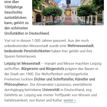
eine über
1000jährige
Geschichte
zurückblicken
kann, gehört zu
den schönsten
Großstädten in Deutschland.
Viel ist in diesen 1.000 Jahren passiert. Aus der noch
unbedeutenden Messestadt wurde eine
Weltmessestadt
,
bedeutende Persönlichkeiten
haben hier gelebt und ihre
Spuren hinterlassen.
Leipzig ist Messestadt
– Handel und Messe machten Leipzig
weltoffen.
Bürgersinn und Bürgerstolz
prägten das Bauen in
der Stadt um 1900. Die Weltoffenheit und bürgerliche
Freiheiten lockten
Dichter und Schriftsteller, Künstler und
Philosophen
an. Die Almamater Lipsiensis, zweitälteste
durchgängig betriebene
Universität
in Deutschland, zog
Gelehrte an. Leipzig war immer Treffpunkt von Wissen und
Gelehrsamkeit, von Kunst und Kultur.
weiter »