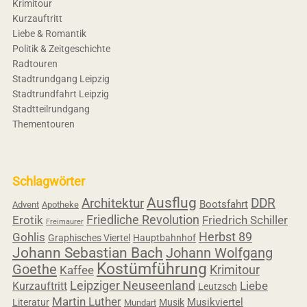
Krimitour
Kurzauftritt
Liebe & Romantik
Politik & Zeitgeschichte
Radtouren
Stadtrundgang Leipzig
Stadtrundfahrt Leipzig
Stadtteilrundgang
Thementouren
Schlagwörter
Ausflug
Architektur
DDR
Bootsfahrt
Advent
Apotheke
Friedliche Revolution
Erotik
Friedrich Schiller
Freimaurer
Herbst 89
Gohlis
Graphisches Viertel
Hauptbahnhof
Johann Sebastian Bach
Johann Wolfgang
Kostümführung
Goethe
Krimitour
Kaffee
Leipziger Neuseenland
Liebe
Kurzauftritt
Leutzsch
Martin Luther
Musikviertel
Literatur
Musik
Mundart