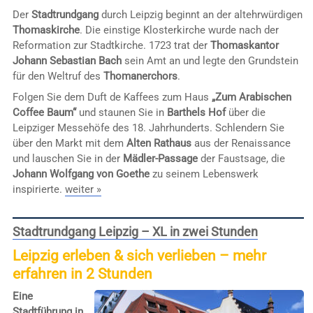
Der
Stadtrundgang
durch Leipzig beginnt an der altehrwürdigen
Thomaskirche
. Die einstige Klosterkirche wurde nach der
Reformation zur Stadtkirche. 1723 trat der
Thomaskantor
Johann Sebastian Bach
sein Amt an und legte den Grundstein
für den Weltruf des
Thomanerchors
.
Folgen Sie dem Duft de Kaffees zum Haus
„Zum Arabischen
Coffee Baum“
und staunen Sie in
Barthels Hof
über die
Leipziger Messehöfe des 18. Jahrhunderts. Schlendern Sie
über den Markt mit dem
Alten Rathaus
aus der Renaissance
und lauschen Sie in der
Mädler-Passage
der Faustsage, die
Johann Wolfgang von Goethe
zu seinem Lebenswerk
inspirierte.
weiter »
Stadtrundgang Leipzig – XL in zwei Stunden
Leipzig erleben & sich verlieben – mehr
erfahren in 2 Stunden
Eine
Stadtführung in