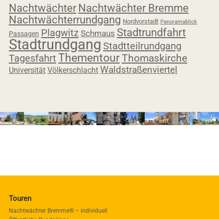
Nachtwächter
Nachtwächter Bremme
Nachtwächterrundgang
Nordvorstadt
Panoramablick
Stadtrundfahrt
Plagwitz
Schmaus
Passagen
Stadtrundgang
Stadtteilrundgang
Thementour
Tagesfahrt
Thomaskirche
Waldstraßenviertel
Universität
Völkerschlacht
Touren
Nachtwächter Bremme® – individuell