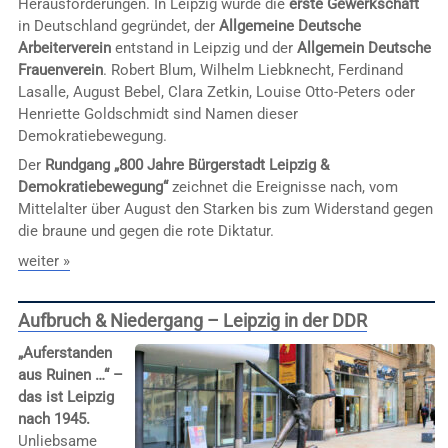
Herausforderungen. In Leipzig wurde die
erste Gewerkschaft
in Deutschland gegründet, der
Allgemeine Deutsche
Arbeiterverein
entstand in Leipzig und der
Allgemein Deutsche
Frauenverein
. Robert Blum, Wilhelm Liebknecht, Ferdinand
Lasalle, August Bebel, Clara Zetkin, Louise Otto-Peters oder
Henriette Goldschmidt sind Namen dieser
Demokratiebewegung.
Der
Rundgang „800 Jahre Bürgerstadt Leipzig &
Demokratiebewegung“
zeichnet die Ereignisse nach, vom
Mittelalter über August den Starken bis zum Widerstand gegen
die braune und gegen die rote Diktatur.
weiter »
Aufbruch & Niedergang – Leipzig in der DDR
„Auferstanden
aus Ruinen …“ –
das ist Leipzig
nach 1945.
Unliebsame