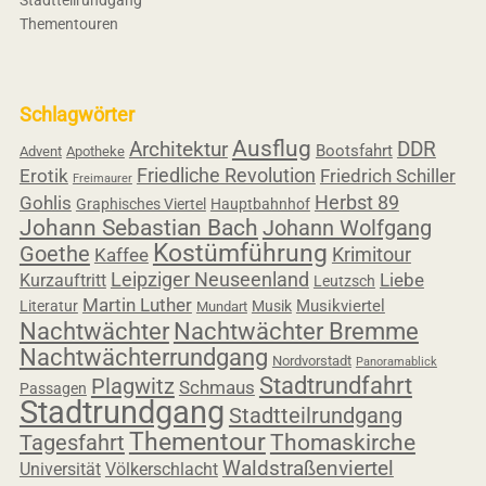
Stadtteilrundgang
Thementouren
Schlagwörter
Ausflug
Architektur
DDR
Bootsfahrt
Advent
Apotheke
Friedliche Revolution
Erotik
Friedrich Schiller
Freimaurer
Herbst 89
Gohlis
Graphisches Viertel
Hauptbahnhof
Johann Sebastian Bach
Johann Wolfgang
Kostümführung
Goethe
Krimitour
Kaffee
Leipziger Neuseenland
Liebe
Kurzauftritt
Leutzsch
Martin Luther
Musikviertel
Literatur
Musik
Mundart
Nachtwächter
Nachtwächter Bremme
Nachtwächterrundgang
Nordvorstadt
Panoramablick
Stadtrundfahrt
Plagwitz
Schmaus
Passagen
Stadtrundgang
Stadtteilrundgang
Thementour
Tagesfahrt
Thomaskirche
Waldstraßenviertel
Universität
Völkerschlacht