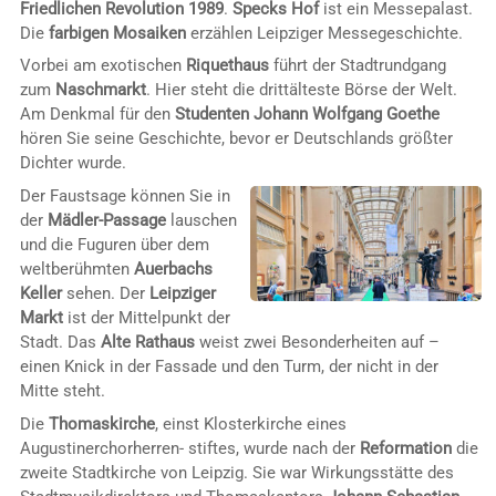
Friedlichen Revolution 1989
.
Specks Hof
ist ein Messepalast.
Die
farbigen Mosaiken
erzählen Leipziger Messegeschichte.
Vorbei am exotischen
Riquethaus
führt der Stadtrundgang
zum
Naschmarkt
. Hier steht die drittälteste Börse der Welt.
Am Denkmal für den
Studenten Johann Wolfgang Goethe
hören Sie seine Geschichte, bevor er Deutschlands größter
Dichter wurde.
Der Faustsage können Sie in
der
Mädler-Passage
lauschen
und die Fuguren über dem
weltberühmten
Auerbachs
Keller
sehen. Der
Leipziger
Markt
ist der Mittelpunkt der
Stadt. Das
Alte Rathaus
weist zwei Besonderheiten auf –
einen Knick in der Fassade und den Turm, der nicht in der
Mitte steht.
Die
Thomaskirche
, einst Klosterkirche eines
Augustinerchorherren- stiftes, wurde nach der
Reformation
die
zweite Stadtkirche von Leipzig. Sie war Wirkungsstätte des