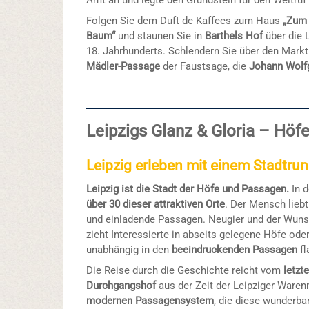
Amt an und legte den Grundstein für den Weltru
Folgen Sie dem Duft de Kaffees zum Haus
„Zum 
Baum“
und staunen Sie in
Barthels Hof
über die 
18. Jahrhunderts. Schlendern Sie über den Mark
Mädler-Passage
der Faustsage, die
Johann Wolf
Leipzigs Glanz & Gloria – Höf
Leipzig erleben mit einem Stadtr
Leipzig ist die Stadt der Höfe und Passagen.
In d
über 30 dieser attraktiven Orte
. Der Mensch lieb
und einladende Passagen. Neugier und der Wun
zieht Interessierte in abseits gelegene Höfe ode
unabhängig in den
beeindruckenden Passagen
fl
Die Reise durch die Geschichte reicht vom
letzt
Durchgangshof
aus der Zeit der Leipziger Ware
modernen Passagensystem
, die diese wunderb