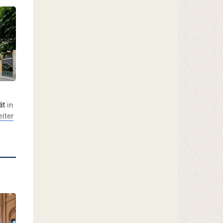
ät
in
eiter