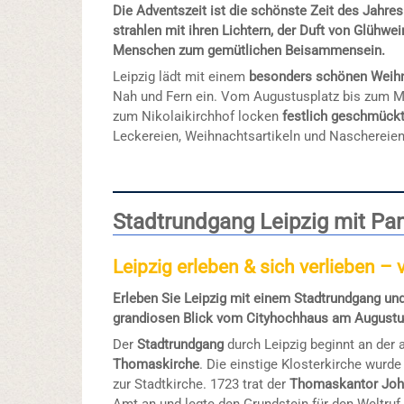
Die Adventszeit ist die schönste Zeit des Jahr
strahlen mit ihren Lichtern, der Duft von Glühwe
Menschen zum gemütlichen Beisammensein.
Leipzig lädt mit einem
besonders schönen Weih
Nah und Fern ein. Vom Augustusplatz bis zum Ma
zum Nikolaikirchhof locken
festlich geschmück
Leckereien, Weihnachtsartikeln und Naschereie
Stadtrundgang Leipzig mit Pa
Leipzig erleben & sich verlieben –
Erleben Sie Leipzig mit einem Stadtrundgang un
grandiosen Blick vom Cityhochhaus am Augustu
Der
Stadtrundgang
durch Leipzig beginnt an der 
Thomaskirche
. Die einstige Klosterkirche wurd
zur Stadtkirche. 1723 trat der
Thomaskantor Joh