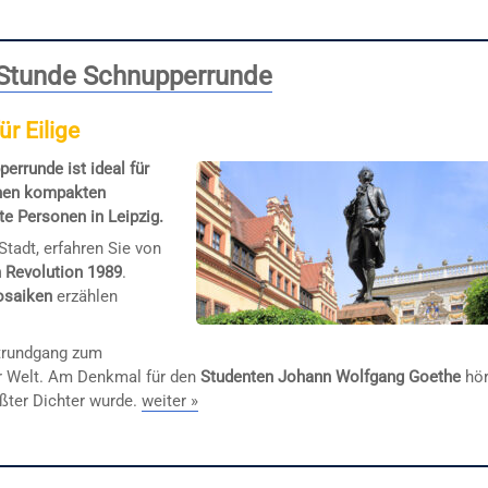
 Stunde Schnupperrunde
ür Eilige
errunde ist ideal für
einen kompakten
e Personen in Leipzig.
Stadt, erfahren Sie von
n Revolution 1989
.
osaiken
erzählen
dtrundgang zum
der Welt. Am Denkmal für den
Studenten Johann Wolfgang Goethe
hö
ößter Dichter wurde.
weiter »