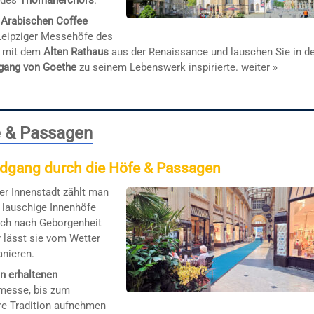
f des
Thomanerchors
.
Arabischen Coffee
Leipziger Messehöfe des
t mit dem
Alten Rathaus
aus der Renaissance und lauschen Sie in d
gang von Goethe
zu seinem Lebenswerk inspirierte.
weiter »
e & Passagen
undgang durch die Höfe & Passagen
er Innenstadt zählt man
t lauschige Innenhöfe
sch nach Geborgenheit
r lässt sie vom Wetter
anieren.
en erhaltenen
nmesse, bis zum
are Tradition aufnehmen