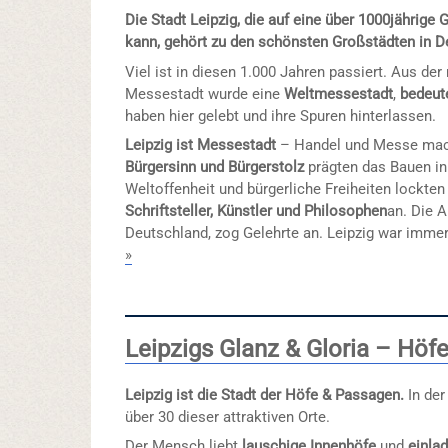
Die Stadt Leipzig, die auf eine über 1000jährige
kann, gehört zu den schönsten Großstädten in D
Viel ist in diesen 1.000 Jahren passiert. Aus d
Messestadt wurde eine
Weltmessestadt
,
bedeut
haben hier gelebt und ihre Spuren hinterlassen.
Leipzig ist Messestadt
– Handel und Messe mach
Bürgersinn und Bürgerstolz
prägten das Bauen in
Weltoffenheit und bürgerliche Freiheiten lockte
Schriftsteller, Künstler und Philosophen
an. Die 
Deutschland, zog Gelehrte an. Leipzig war imme
»
Leipzigs Glanz & Gloria – Höf
Leipzig ist die Stadt der Höfe & Passagen.
In der
über 30 dieser attraktiven Orte.
Der Mensch liebt
lauschige Innenhöfe
und
einla