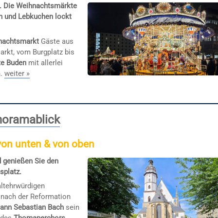
es. Die Weihnachtsmärkte
in und Lebkuchen lockt
nachtsmarkt
Gäste aus
rkt, vom Burgplatz bis
te Buden
mit allerlei
n.
weiter »
noramablick
 von unten & von oben
d genießen Sie den
splatz.
altehrwürdigen
e nach der Reformation
ann Sebastian Bach
sein