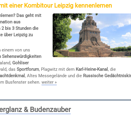
 mit einer Kombitour Leipzig kennenlernen
lernen? Das geht mit
ination aus
 2 bis 3 Stunden die
e über Leipzig zu
in einem von uns
n Sehenswürdigkeiten
aland,
Gohliser
wald, das
Sportforum
, Plagwitz mit dem
Karl-Heine-Kanal
, die
lachtdenkmal
, Altes Messegelände und die
Russische Gedächtniski
em Busfenster sehen.
weiter »
terglanz & Budenzauber