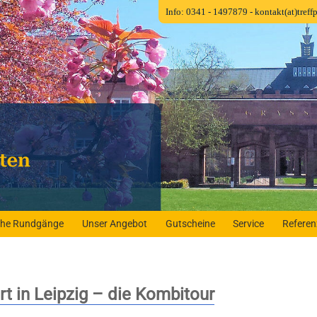
Info: 0341 - 1497879
- kontakt(at)tref
iche Rundgänge
Unser Angebot
Gutscheine
Service
Refere
t in Leipzig – die Kombitour