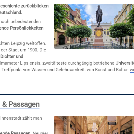
 Geschichte zurückblicken
eutschland.
er noch unbedeutenden
ende Persönlichkeiten
ten Leipzig weltoffen.
 der Stadt um 1900. Die
n
Dichter und
Almamater Lipsiensis, zweitälteste durchgängig betriebene
Universit
r Treffpunkt von Wissen und Gelehrsamkeit, von Kunst und Kultur.
w
e & Passagen
 Innenstadt zählt man
dende Passagen
. Neugier