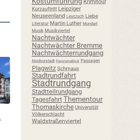
Kostümführung
Krimitour
Leipziger
Kurzauftritt
Neuseenland
Liebe
Leutzsch
Martin Luther
Literatur
Mundart
Musikviertel
Musik
Nachtwächter
Nachtwächter Bremme
Nachtwächterrundgang
Passagen
Nordvorstadt
Panoramablick
Plagwitz
Schmaus
Stadtrundfahrt
Stadtrundgang
Stadtteilrundgang
Thementour
Tagesfahrt
Thomaskirche
Universität
Völkerschlacht
e
,
Waldstraßenviertel