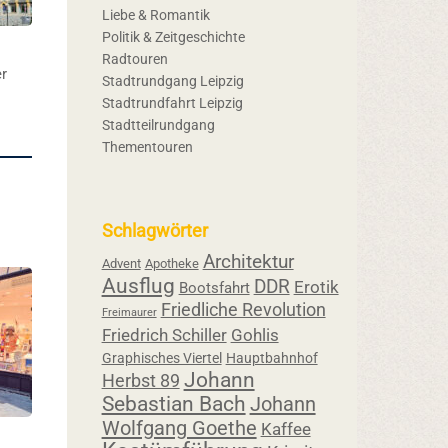
Liebe & Romantik
Politik & Zeitgeschichte
Radtouren
er
Stadtrundgang Leipzig
Stadtrundfahrt Leipzig
Stadtteilrundgang
Thementouren
Schlagwörter
Architektur
Advent
Apotheke
Ausflug
DDR
Erotik
Bootsfahrt
Friedliche Revolution
Freimaurer
Friedrich Schiller
Gohlis
Graphisches Viertel
Hauptbahnhof
Johann
Herbst 89
Sebastian Bach
Johann
Wolfgang Goethe
Kaffee