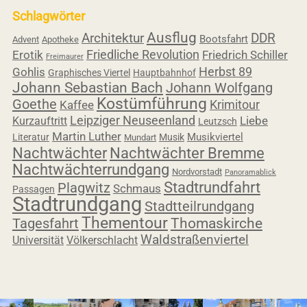
Schlagwörter
Ausflug
Architektur
DDR
Bootsfahrt
Advent
Apotheke
Friedliche Revolution
Erotik
Friedrich Schiller
Freimaurer
Herbst 89
Gohlis
Graphisches Viertel
Hauptbahnhof
Johann Sebastian Bach
Johann Wolfgang
Kostümführung
Goethe
Krimitour
Kaffee
Leipziger Neuseenland
Liebe
Kurzauftritt
Leutzsch
Martin Luther
Musikviertel
Literatur
Musik
Mundart
Nachtwächter
Nachtwächter Bremme
Nachtwächterrundgang
Nordvorstadt
Panoramablick
Stadtrundfahrt
Plagwitz
Schmaus
Passagen
Stadtrundgang
Stadtteilrundgang
Thementour
Tagesfahrt
Thomaskirche
Waldstraßenviertel
Universität
Völkerschlacht