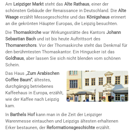
Am
Leipziger Markt
steht das
Alte Rathaus
, einer der
schönsten Gebäude der Renaissance in Deutschland. Die
Alte
Waage
erzählt Messegeschichte und das
Königshaus
erinnert
an die gekrönten Häupter Europas, die Leipzig besuchten.
Die
Thomaskirche
war Wirkungsstätte des Kantors
Johann
Sebastian Bach
und ist bis heute Auftrittsort des
Thomanerchors
. Vor der Thomaskirche steht das Denkmal für
den berühmtesten Thomaskantor. Ein Hingucker ist das
Goldhaus
, aber lassen Sie sich nicht blenden vom schönen
Schein.
Das Haus „
Zum Arabischen
Coffee Baum“
, ältestes,
durchgängig betriebenes
Kaffeehaus in Europa, erzählt,
wie der Kaffee nach Leipzig
kam.
In
Barthels Hof
kann man in die Zeit der Leipziger
Warenmesse eintauchen und Leipzigs ältesten erhaltenen
Erker bestaunen, der
Reformationsgeschichte
erzählt.