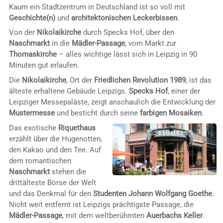
Kaum ein Stadtzentrum in Deutschland ist so voll mit
Geschichte(n)
und
architektonischen Leckerbissen
.
Von der
Nikolaikirche
durch Specks Hof, über den
Naschmarkt
in die
Mädler-Passage
, vom Markt zur
Thomaskirche
– alles wichtige lässt sich in Leipzig in 90
Minuten gut erlaufen.
Die
Nikolaikirche
, Ort der
Friedlichen Revolution 1989
, ist das
älteste erhaltene Gebäude Leipzigs.
Specks Hof
, einer der
Leipziger Messepaläste, zeigt anschaulich die Entwicklung der
Mustermesse
und besticht durch seine
farbigen Mosaiken
.
Das exotische
Riquethaus
erzählt über die Hugenotten,
den Kakao und den Tee. Auf
dem romantischen
Naschmarkt
stehen die
drittälteste Börse der Welt
und das Denkmal für den
Studenten Johann Wolfgang Goethe
.
Nicht weit entfernt ist Leipzigs prächtigste Passage, die
Mädler-Passage
, mit dem weltberühmten
Auerbachs Keller
.