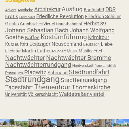
Schlagwörter
Ausflug
Architektur
DDR
Bootsfahrt
Advent
Apotheke
Friedliche Revolution
Erotik
Friedrich Schiller
Freimaurer
Herbst 89
Gohlis
Graphisches Viertel
Hauptbahnhof
Johann Sebastian Bach
Johann Wolfgang
Kostümführung
Goethe
Krimitour
Kaffee
Leipziger Neuseenland
Liebe
Kurzauftritt
Leutzsch
Martin Luther
Musikviertel
Literatur
Musik
Mundart
Nachtwächter
Nachtwächter Bremme
Nachtwächterrundgang
Nordvorstadt
Panoramablick
Stadtrundfahrt
Plagwitz
Schmaus
Passagen
Stadtrundgang
Stadtteilrundgang
Thementour
Tagesfahrt
Thomaskirche
Waldstraßenviertel
Universität
Völkerschlacht