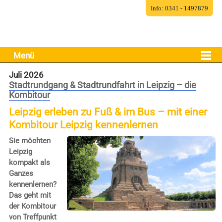
Info: 0341 - 1497879
Menü
Juli 2026
Stadtrundgang & Stadtrundfahrt in Leipzig – die
Kombitour
Leipzig erleben zu Fuß & im Bus – mit einer
Kombitour Leipzig kennenlernen
Sie möchten
Leipzig
kompakt als
Ganzes
kennenlernen?
Das geht mit
der Kombitour
von Treffpunkt