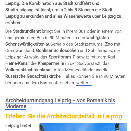
Leipzig. Die Kombination aus Stadtrundfahrt und
Stadtrundgang ist ideal, um in 2 bis 3 Stunden die Stadt
Leipzig zu erkunden und alles Wissenswerte über Leipzig zu
erfahren.
Die
Stadtrundfahrt
bringt Sie in Ihrem Bus oder in einem von
uns gemieteten Bus in 90 Minuten zu den
wichtgisten
Sehenswürdigkeiten
außerhalb des Stadtzentrums.
Zoo
mit
Gondwanaland,
Gohliser Schlösschen
und Schillerhaus, der
Leipziger Auwald, das
Sportforum
, Plagwitz mit dem
Karl-
Heine-Kanal
, die
Kneipenmeile
in der Südvorstadt, das
Völkerschlachtdenkmal
, Altes Messegelände und die
Russische Gedächtniskirche
– alles können Sie in 90 Minuten
bequem aus dem Busfenster sehen.
weiter »
Architekturrundgang Leipzig – von Romanik bis
Moderne
Erleben Sie die Architekturvielfalt in Leipzig
Leipzig bietet