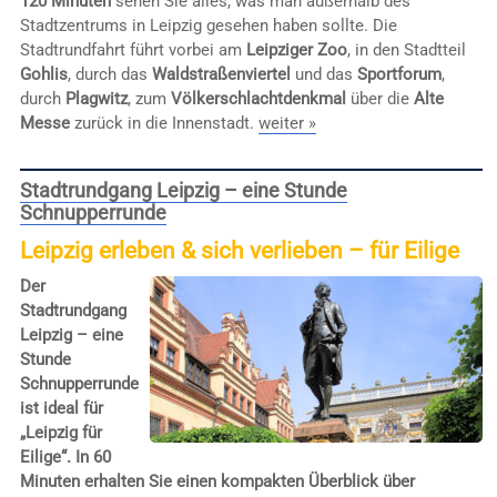
120 Minuten
sehen Sie alles, was man außerhalb des
Stadtzentrums in Leipzig gesehen haben sollte. Die
Stadtrundfahrt führt vorbei am
Leipziger Zoo
, in den Stadtteil
Gohlis
, durch das
Waldstraßenviertel
und das
Sportforum
,
durch
Plagwitz
, zum
Völkerschlachtdenkmal
über die
Alte
Messe
zurück in die Innenstadt.
weiter »
Stadtrundgang Leipzig – eine Stunde
Schnupperrunde
Leipzig erleben & sich verlieben – für Eilige
Der
Stadtrundgang
Leipzig – eine
Stunde
Schnupperrunde
ist ideal für
„Leipzig für
Eilige“. In 60
Minuten erhalten Sie einen kompakten Überblick über