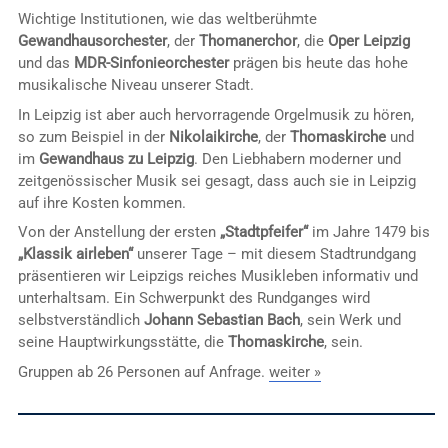
Wichtige Institutionen, wie das weltberühmte
Gewandhausorchester
, der
Thomanerchor
, die
Oper Leipzig
und das
MDR-Sinfonieorchester
prägen bis heute das hohe
musikalische Niveau unserer Stadt.
In Leipzig ist aber auch hervorragende Orgelmusik zu hören,
so zum Beispiel in der
Nikolaikirche
, der
Thomaskirche
und
im
Gewandhaus zu Leipzig
. Den Liebhabern moderner und
zeitgenössischer Musik sei gesagt, dass auch sie in Leipzig
auf ihre Kosten kommen.
Von der Anstellung der ersten
„Stadtpfeifer“
im Jahre 1479 bis
„Klassik airleben“
unserer Tage – mit diesem Stadtrundgang
präsentieren wir Leipzigs reiches Musikleben informativ und
unterhaltsam. Ein Schwerpunkt des Rundganges wird
selbstverständlich
Johann Sebastian Bach
, sein Werk und
seine Hauptwirkungsstätte, die
Thomaskirche
, sein.
Gruppen ab 26 Personen auf Anfrage.
weiter »