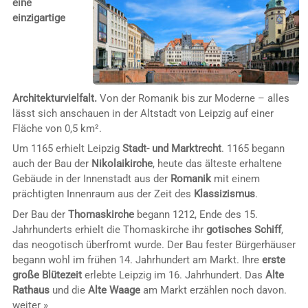
eine
einzigartige
Architekturvielfalt.
Von der Romanik bis zur Moderne – alles
lässt sich anschauen in der Altstadt von Leipzig auf einer
Fläche von 0,5 km².
Um 1165 erhielt Leipzig
Stadt- und Marktrecht
. 1165 begann
auch der Bau der
Nikolaikirche
, heute das älteste erhaltene
Gebäude in der Innenstadt aus der
Romanik
mit einem
prächtigten Innenraum aus der Zeit des
Klassizismus
.
Der Bau der
Thomaskirche
begann 1212, Ende des 15.
Jahrhunderts erhielt die Thomaskirche ihr
gotisches Schiff
,
das neogotisch überfromt wurde. Der Bau fester Bürgerhäuser
begann wohl im frühen 14. Jahrhundert am Markt. Ihre
erste
große Blütezeit
erlebte Leipzig im 16. Jahrhundert. Das
Alte
Rathaus
und die
Alte Waage
am Markt erzählen noch davon.
weiter »