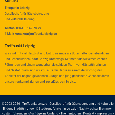
Kontakt
Treffpunkt Leipzig
Gesellschaft für Gästebetreuung
und kulturelle Bildung
Telefon: 0341 – 149 78 79
E-Mail: kontakt(at)treffpunktleipzig.de
Treffpunkt Leipzig
Wir sind mit viel Herzblut und Enthusiasmus als Botschafter der lebendigen
und liebenswerten Stadt Leipzig unterwegs. Mit mehr als 50 verschiedenen
Führungen und einem wunderbar vielseitigen Team von Gästeführerinnen
und Gästeführern sind wir im Laufe der Jahre zu einem der wichtigsten
Anbieter der Region gewachsen. Junge und jung gebliebene Gäste schätzen
unseren unkomplizierten und zuverlässigen Service.
© 2003-2026 - Treffpunkt-Leipzig - Gesellschaft für Gästebetreuung und kulturelle
Bildung
Stadtführungen & Stadtrundfahrten in Leipzig - Nachtwächter Bremme -
Kostümführungen - Ausflüge ins Umland - Thementouren -
Kontakt
-
Impressum
-