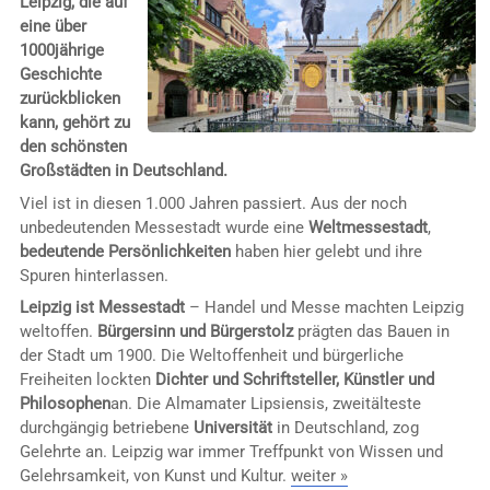
Leipzig, die auf
eine über
1000jährige
Geschichte
zurückblicken
kann, gehört zu
den schönsten
Großstädten in Deutschland.
Viel ist in diesen 1.000 Jahren passiert. Aus der noch
unbedeutenden Messestadt wurde eine
Weltmessestadt
,
bedeutende Persönlichkeiten
haben hier gelebt und ihre
Spuren hinterlassen.
Leipzig ist Messestadt
– Handel und Messe machten Leipzig
weltoffen.
Bürgersinn und Bürgerstolz
prägten das Bauen in
der Stadt um 1900. Die Weltoffenheit und bürgerliche
Freiheiten lockten
Dichter und Schriftsteller, Künstler und
Philosophen
an. Die Almamater Lipsiensis, zweitälteste
durchgängig betriebene
Universität
in Deutschland, zog
Gelehrte an. Leipzig war immer Treffpunkt von Wissen und
Gelehrsamkeit, von Kunst und Kultur.
weiter »