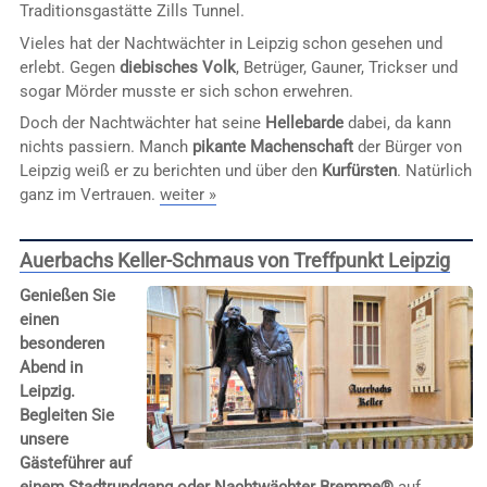
Traditionsgastätte Zills Tunnel.
Vieles hat der Nachtwächter in Leipzig schon gesehen und
erlebt. Gegen
diebisches Volk
, Betrüger, Gauner, Trickser und
sogar Mörder musste er sich schon erwehren.
Doch der Nachtwächter hat seine
Hellebarde
dabei, da kann
nichts passiern. Manch
pikante Machenschaft
der Bürger von
Leipzig weiß er zu berichten und über den
Kurfürsten
. Natürlich
ganz im Vertrauen.
weiter »
Auerbachs Keller-Schmaus von Treffpunkt Leipzig
Genießen Sie
einen
besonderen
Abend in
Leipzig.
Begleiten Sie
unsere
Gästeführer auf
einem Stadtrundgang oder
Nachtwächter Bremme®
auf