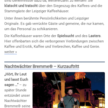
sind Geheimnisse dazu da, weitererzählt zu werden! Sie
klatscht und tratscht
über den Siegeszug des Kaffees und die
Stammgäste der Leipziger Kaffeehäuser.
Unter ihnen berühmte Persönlichkeiten und Leipziger
Originale. Es gab verrückte Gäste und gemeine, die nur kamen,
um das Personal zu schikanieren.
Die Kaffeehäuser waren Orte der
Spielsucht
und des
Lasters
.
Hier offenbarten sich die verborgenen Verbindungen zwischen
Kaffee und Erotik, Kaffee und Verbrechen, Kaffee und Genie.
weiter »
Nachtwächter Bremme® – Kurzauftritt
„Hört, Ihr Leut
und lasst Euch
sagen …“
– zu
später Stunde
entzündet unser
Nachtwächter
Bremme® seine