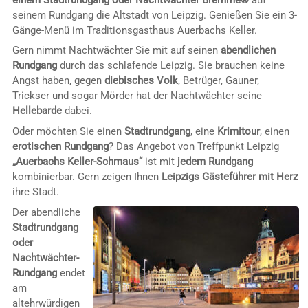
seinem Rundgang die Altstadt von Leipzig. Genießen Sie ein 3-
Gänge-Menü im Traditionsgasthaus Auerbachs Keller.
Gern nimmt Nachtwächter Sie mit auf seinen
abendlichen
Rundgang
durch das schlafende Leipzig. Sie brauchen keine
Angst haben, gegen
diebisches Volk
, Betrüger, Gauner,
Trickser und sogar Mörder hat der Nachtwächter seine
Hellebarde
dabei.
Oder möchten Sie einen
Stadtrundgang
, eine
Krimitour
, einen
erotischen Rundgang
? Das Angebot von Treffpunkt Leipzig
„Auerbachs Keller-Schmaus“
ist mit
jedem Rundgang
kombinierbar. Gern zeigen Ihnen
Leipzigs Gästeführer mit Herz
ihre Stadt.
Der abendliche
Stadtrundgang
oder
Nachtwächter-
Rundgang
endet
am
altehrwürdigen