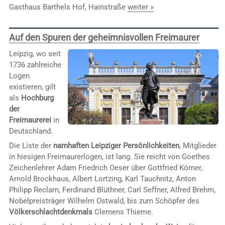
Gasthaus Barthels Hof, Hainstraße
weiter »
Auf den Spuren der geheimnisvollen Freimaurer
Leipzig, wo seit
1736 zahlreiche
Logen
existieren, gilt
als
Hochburg
der
Freimaurerei
in
Deutschland.
Die Liste der
namhaften Leipziger Persönlichkeiten
, Mitglieder
in hiesigen Freimaurerlogen, ist lang. Sie reicht von Goethes
Zeichenlehrer Adam Friedrich Oeser über Gottfried Körner,
Arnold Brockhaus, Albert Lortzing, Karl Tauchnitz, Anton
Philipp Reclam, Ferdinand Blüthner, Carl Seffner, Alfred Brehm,
Nobelpreisträger Wilhelm Ostwald, bis zum Schöpfer des
Völkerschlachtdenkmals
Clemens Thieme.