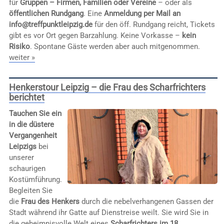
für
Gruppen – Firmen, Familien oder Vereine
– oder als
öffentlichen Rundgang
. Eine
Anmeldung per Mail an
info@treffpunktleipzig.de
für den öff. Rundgang reicht, Tickets
gibt es vor Ort gegen Barzahlung. Keine Vorkasse –
kein
Risiko
. Spontane Gäste werden aber auch mitgenommen.
weiter »
Henkerstour Leipzig – die Frau des Scharfrichters
berichtet
Tauchen Sie ein
in die düstere
Vergangenheit
Leipzigs
bei
unserer
schaurigen
Kostümführung.
Begleiten Sie
die
Frau des Henkers
durch die nebelverhangenen Gassen der
Stadt während ihr Gatte auf Dienstreise weilt. Sie wird Sie in
die geheimnisvolle Welt eines
Scharfrichters im 18.