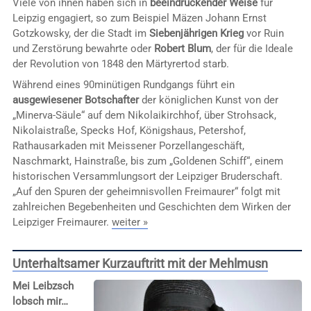
Viele von ihnen haben sich in
beeindruckender Weise
für
Leipzig engagiert, so zum Beispiel Mäzen Johann Ernst
Gotzkowsky, der die Stadt im
Siebenjährigen Krieg
vor Ruin
und Zerstörung bewahrte oder
Robert Blum
, der für die Ideale
der Revolution von 1848 den Märtyrertod starb.
Während eines 90minütigen Rundgangs führt ein
ausgewiesener Botschafter
der königlichen Kunst von der
„Minerva-Säule“ auf dem Nikolaikirchhof, über Strohsack,
Nikolaistraße, Specks Hof, Königshaus, Petershof,
Rathausarkaden mit Meissener Porzellangeschäft,
Naschmarkt, Hainstraße, bis zum „Goldenen Schiff“, einem
historischen Versammlungsort der Leipziger Bruderschaft.
„Auf den Spuren der geheimnisvollen Freimaurer“ folgt mit
zahlreichen Begebenheiten und Geschichten dem Wirken der
Leipziger Freimaurer.
weiter »
Unterhaltsamer Kurzauftritt mit der Mehlmusn
Mei Leibzsch
lobsch mir…