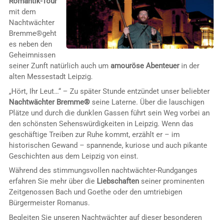
Romantik-Tour
mit dem
Nachtwächter
Bremme®geht
es neben den
Geheimnissen
seiner Zunft natürlich auch um
amouröse Abenteuer
in der
alten Messestadt Leipzig.
„Hört, Ihr Leut…“ – Zu später Stunde entzündet unser beliebter
Nachtwächter Bremme®
seine Laterne. Über die lauschigen
Plätze und durch die dunklen Gassen führt sein Weg vorbei an
den schönsten Sehenswürdigkeiten in Leipzig. Wenn das
geschäftige Treiben zur Ruhe kommt, erzählt er – im
historischen Gewand – spannende, kuriose und auch pikante
Geschichten aus dem Leipzig von einst.
Während des stimmungsvollen nachtwächter-Rundganges
erfahren Sie mehr über die
Liebschaften
seiner prominenten
Zeitgenossen Bach und Goethe oder den umtriebigen
Bürgermeister Romanus.
Begleiten Sie unseren Nachtwächter auf dieser besonderen