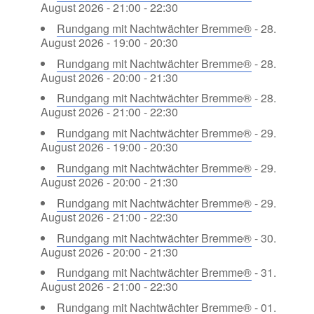
August 2026 - 21:00 - 22:30
Rundgang mit Nachtwächter Bremme®
- 28.
August 2026 - 19:00 - 20:30
Rundgang mit Nachtwächter Bremme®
- 28.
August 2026 - 20:00 - 21:30
Rundgang mit Nachtwächter Bremme®
- 28.
August 2026 - 21:00 - 22:30
Rundgang mit Nachtwächter Bremme®
- 29.
August 2026 - 19:00 - 20:30
Rundgang mit Nachtwächter Bremme®
- 29.
August 2026 - 20:00 - 21:30
Rundgang mit Nachtwächter Bremme®
- 29.
August 2026 - 21:00 - 22:30
Rundgang mit Nachtwächter Bremme®
- 30.
August 2026 - 20:00 - 21:30
Rundgang mit Nachtwächter Bremme®
- 31.
August 2026 - 21:00 - 22:30
Rundgang mit Nachtwächter Bremme®
- 01.