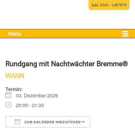
Info: 0341 - 1497879
Menü
Rundgang mit Nachtwächter Bremme®
WANN
Termin:
03. Dezember 2026
20:00 - 21:30
ZUM KALENDER HINZUFÜGEN
ICS herunterladen
Google Kalender
iCalendar
Office 365
Outlook Live