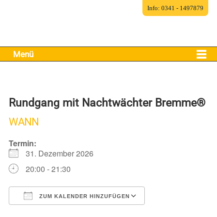
Info: 0341 - 1497879
Menü
Rundgang mit Nachtwächter Bremme®
WANN
Termin:
31. Dezember 2026
20:00 - 21:30
ZUM KALENDER HINZUFÜGEN
ICS herunterladen
Google Kalender
iCalendar
Office 365
Outlook Live