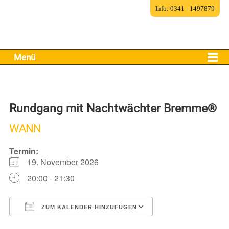
Info: 0341 - 1497879
Menü
Rundgang mit Nachtwächter Bremme®
WANN
Termin:
19. November 2026
20:00 - 21:30
ZUM KALENDER HINZUFÜGEN
ICS herunterladen
Google Kalender
iCalendar
Office 365
Outlook Live