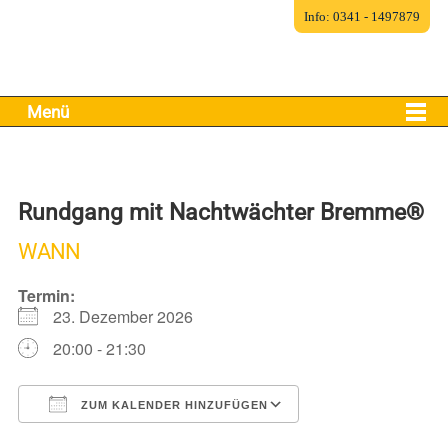
Info: 0341 - 1497879
Menü
Rundgang mit Nachtwächter Bremme®
WANN
Termin:
23. Dezember 2026
20:00 - 21:30
ZUM KALENDER HINZUFÜGEN
ICS herunterladen
Google Kalender
iCalendar
Office 365
Outlook Live