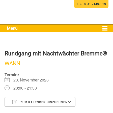
Info: 0341 - 1497879
Menü
Rundgang mit Nachtwächter Bremme®
WANN
Termin:
23. November 2026
20:00 - 21:30
ZUM KALENDER HINZUFÜGEN
ICS herunterladen
Google Kalender
iCalendar
Office 365
Outlook Live