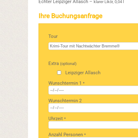
Echter Leipziger Allasch –
klarer Likör, 0,04 l
Ihre Buchungsanfrage
Tour
Bitte
Extra
(optional)
lasse
dieses
Leipziger Allasch
Feld
Wunschtermin 1
*
leer.
Wunschtermin 2
Uhrzeit
*
Anzahl Personen
*