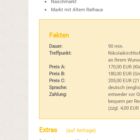
Naschmarkt
Markt mit Altem Rathaus
Fakten
Dauer:
90 min.
Treffpunkt:
Nikolaikirchhof
an Ihrem Wunsch
Preis A:
170,00 EUR (Kle
Preis B:
180,00 EUR (Gr
Preis C:
205,00 EUR (21
Sprache:
deutsch (englis
Zahlung:
entweder vor Or
bequem per Rec
(zzgl. 4,00 EUR
Extras
(auf Anfrage)