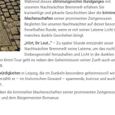
Während dieses
stimmungsvollen Rundganges
mit
unserem Nachtwächter Bremme® erfahren Sie
kurzweilige und pikante Geschichten über die
krimine
Machenschaften
seiner prominenten Zeitgenossen.
Begleiten Sie unseren Nachtwächter auf dieser beso
frevelhaften Runde, wenn er mit seiner Laterne Licht 
manches dunkle Geschehen bringt.
„Hört, Ihr Leut…“
– Zu später Stunde entzündet unser
Nachtwächter Bremme® seine Laterne, um das ruch
Diebesgesindel fernzuhalten und Licht in die dunklen
eren Krimi-Tour geht es neben den Geheimnissen seiner Zunft auch u
t.
ürdigkeiten
in Leipzig, die im Dunkeln besonders geheimnisvoll wi
erzählt er – im historischen Gewand – spannende, kuriose und auc
t.
ber die kriminellen Machenschaften seiner prominenten Zeitgenos
 und dem Bürgermeister Romanus.