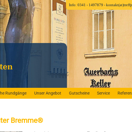
Info: 0341 - 1497879
- kontakt(at)tref
iche Rundgänge
Unser Angebot
Gutscheine
Service
Refere
hter Bremme®