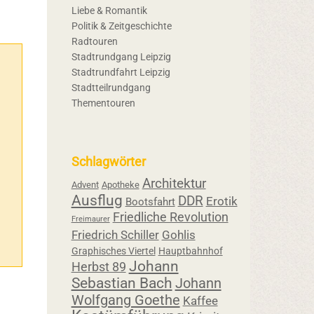
Liebe & Romantik
Politik & Zeitgeschichte
Radtouren
Stadtrundgang Leipzig
Stadtrundfahrt Leipzig
Stadtteilrundgang
Thementouren
Schlagwörter
Architektur
Advent
Apotheke
Ausflug
DDR
Erotik
Bootsfahrt
Friedliche Revolution
Freimaurer
Friedrich Schiller
Gohlis
Graphisches Viertel
Hauptbahnhof
Johann
Herbst 89
Sebastian Bach
Johann
Wolfgang Goethe
Kaffee