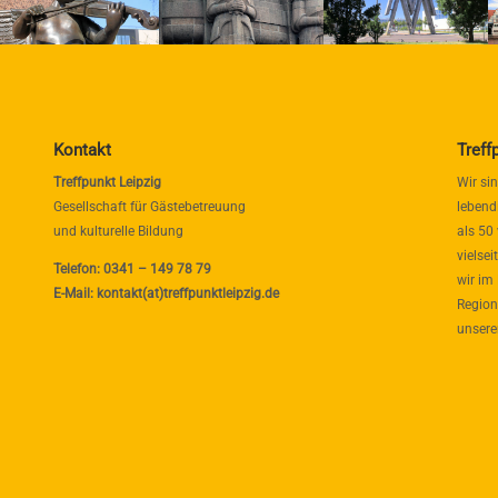
Kontakt
Treff
Treffpunkt Leipzig
Wir si
Gesellschaft für Gästebetreuung
lebend
und kulturelle Bildung
als 50
vielse
Telefon: 0341 – 149 78 79
wir im
E-Mail: kontakt(at)treffpunktleipzig.de
Region
unsere