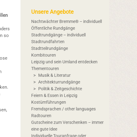
Unsere Angebote
llen
Nachtwächter Bremme® – individuell
Öffentliche Rundgänge
nders
Stadtrundgänge – individuell
in so
Stadtrundfahrten
Stadtteilrundgänge
Kombitouren
lose
Leipzig und sein Umland entdecken
Thementouren
m
Musik & Literatur
Architekturrundgänge
rken.
Politik & Zeitgeschichte
h
Feiern & Essen in Leipzig
Kostümführungen
Fremdsprachen / other languages
sen,
Radtouren
Gutscheine zum Verschenken – immer
eine gute Idee
Individuelle Touranfrage oder