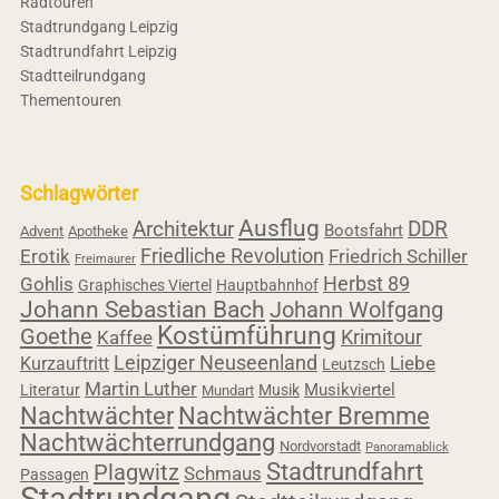
Radtouren
Stadtrundgang Leipzig
Stadtrundfahrt Leipzig
Stadtteilrundgang
Thementouren
Schlagwörter
Ausflug
Architektur
DDR
Bootsfahrt
Advent
Apotheke
Friedliche Revolution
Erotik
Friedrich Schiller
Freimaurer
Herbst 89
Gohlis
Graphisches Viertel
Hauptbahnhof
Johann Sebastian Bach
Johann Wolfgang
Kostümführung
Goethe
Krimitour
Kaffee
Leipziger Neuseenland
Liebe
Kurzauftritt
Leutzsch
Martin Luther
Musikviertel
Literatur
Musik
Mundart
Nachtwächter
Nachtwächter Bremme
Nachtwächterrundgang
Nordvorstadt
Panoramablick
Stadtrundfahrt
Plagwitz
Schmaus
Passagen
Stadtrundgang