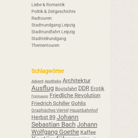
Liebe & Romantik
Politik & Zeitgeschichte
Radtouren
Stadtrundgang Leipzig
Stadtrundfahrt Leipzig
Stadtteilrundgang
Thementouren
Schlagwörter
Architektur
Advent
Apotheke
Ausflug
DDR
Erotik
Bootsfahrt
Friedliche Revolution
Freimaurer
Friedrich Schiller
Gohlis
Graphisches Viertel
Hauptbahnhof
Johann
Herbst 89
Sebastian Bach
Johann
Wolfgang Goethe
Kaffee