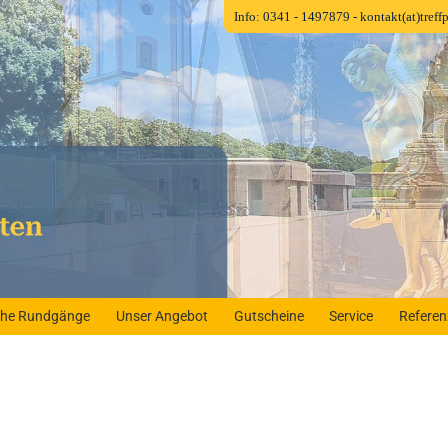
Info: 0341 - 1497879
- kontakt(at)tref
iche Rundgänge
Unser Angebot
Gutscheine
Service
Refere