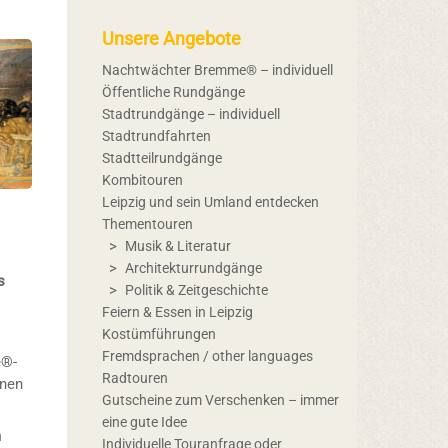
Unsere Angebote
Nachtwächter Bremme® – individuell
Öffentliche Rundgänge
Stadtrundgänge – individuell
Stadtrundfahrten
Stadtteilrundgänge
Kombitouren
Leipzig und sein Umland entdecken
Thementouren
Musik & Literatur
Architekturrundgänge
s
Politik & Zeitgeschichte
Feiern & Essen in Leipzig
Kostümführungen
Fremdsprachen / other languages
e®-
Radtouren
inen
Gutscheine zum Verschenken – immer
eine gute Idee
m
Individuelle Touranfrage oder