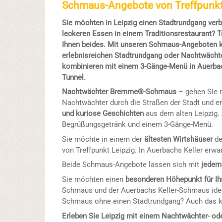
Schmaus-Angebote von Treffpunkt
Sie möchten in Leipzig einen Stadtrundgang ver
leckeren Essen in einem Traditionsrestaurant? Tr
Ihnen beides. Mit unseren Schmaus-Angeboten k
erlebnisreichen Stadtrundgang oder Nachtwäch
kombinieren mit einem 3-Gänge-Menü in Auerbach
Tunnel.
Nachtwächter Bremme®-Schmaus
– gehen Sie 
Nachtwächter durch die Straßen der Stadt und e
und kuriose Geschichten
aus dem alten Leipzig.
Begrüßungsgetränk und einem 3-Gänge-Menü.
Sie möchte in einem der
ältesten Wirtshäuser
de
von Treffpunkt Leipzig. In Auerbachs Keller erw
Beide Schmaus-Angebote lassen sich mit
jedem
Sie möchten einen
besonderen Höhepunkt für Ihr
Schmaus und der Auerbachs Keller-Schmaus ide
Schmaus ohne einen Stadtrundgang? Auch das ka
Erleben Sie Leipzig mit einem Nachtwächter- od