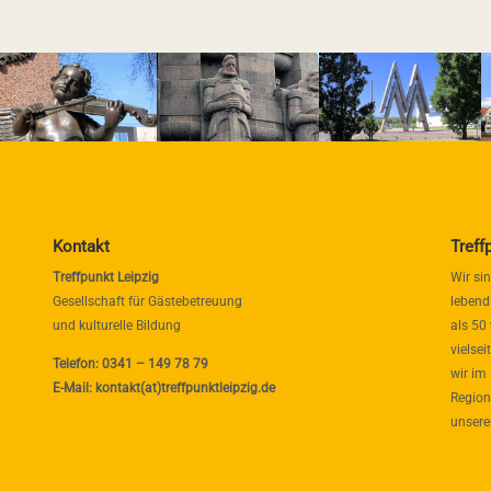
Kontakt
Treff
Treffpunkt Leipzig
Wir si
Gesellschaft für Gästebetreuung
lebend
und kulturelle Bildung
als 50
vielse
Telefon: 0341 – 149 78 79
wir im
E-Mail: kontakt(at)treffpunktleipzig.de
Region
unsere