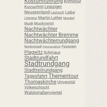
Kostümführung
Krimitour
Leipziger
Kurzauftritt
Neuseenland
Liebe
Leutzsch
Martin Luther
Literatur
Mundart
Musikviertel
Musik
Nachtwächter
Nachtwächter Bremme
Nachtwächterrundgang
Passagen
Nordvorstadt
Panoramablick
Plagwitz
Schmaus
Stadtrundfahrt
Stadtrundgang
Stadtteilrundgang
Thementour
Tagesfahrt
Thomaskirche
Universität
Völkerschlacht
Waldstraßenviertel