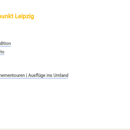
punkt Leipzig
dition
sto
 Thementouren | Ausflüge ins Umland