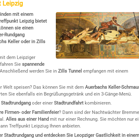
 Leipzig
binden mit einem
effpunkt Leipzig bietet
önnen sie einen
ter-Rundgang
s Keller oder in Zills
mit dem Leipziger
rfahren Sie
spannende
 Anschließend werden Sie in
Zills Tunnel
empfangen mit einem
r Welt speisen? Das können Sie mit dem
Auerbachs Keller-Schmau
arten Sie ebenfalls ein Begrüßungsgetränk und ein 3-Gänge-Menü.
 Stadtrundgang
oder einer
Stadtrundfahrt
kombinieren.
e Firmen- oder Familienfeier
? Dann sind der Nachtwächter Bremm
al.
Alles aus einer Hand
mit nur einer Rechnung. Sie möchten nur e
nn Treffpunkt Leipziug Ihnen anbieten.
er Stadtrundgang und entdecken Sie Leopziger Gastlichkeit in eine