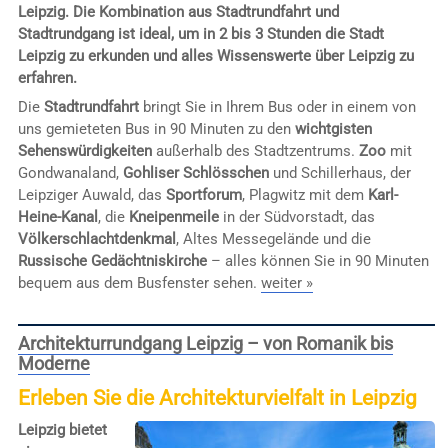
Leipzig. Die Kombination aus Stadtrundfahrt und
Stadtrundgang ist ideal, um in 2 bis 3 Stunden die Stadt
Leipzig zu erkunden und alles Wissenswerte über Leipzig zu
erfahren.
Die
Stadtrundfahrt
bringt Sie in Ihrem Bus oder in einem von
uns gemieteten Bus in 90 Minuten zu den
wichtgisten
Sehenswürdigkeiten
außerhalb des Stadtzentrums.
Zoo
mit
Gondwanaland,
Gohliser Schlösschen
und Schillerhaus, der
Leipziger Auwald, das
Sportforum
, Plagwitz mit dem
Karl-
Heine-Kanal
, die
Kneipenmeile
in der Südvorstadt, das
Völkerschlachtdenkmal
, Altes Messegelände und die
Russische Gedächtniskirche
– alles können Sie in 90 Minuten
bequem aus dem Busfenster sehen.
weiter »
Architekturrundgang Leipzig – von Romanik bis
Moderne
Erleben Sie die Architekturvielfalt in Leipzig
Leipzig bietet