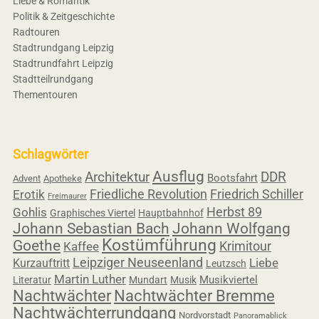
Liebe & Romantik
Politik & Zeitgeschichte
Radtouren
Stadtrundgang Leipzig
Stadtrundfahrt Leipzig
Stadtteilrundgang
Thementouren
Schlagwörter
Ausflug
Architektur
DDR
Bootsfahrt
Advent
Apotheke
Friedliche Revolution
Friedrich Schiller
Erotik
Freimaurer
Herbst 89
Gohlis
Graphisches Viertel
Hauptbahnhof
Johann Sebastian Bach
Johann Wolfgang
Kostümführung
Goethe
Krimitour
Kaffee
Leipziger Neuseenland
Liebe
Kurzauftritt
Leutzsch
Martin Luther
Musikviertel
Literatur
Mundart
Musik
Nachtwächter
Nachtwächter Bremme
Nachtwächterrundgang
Nordvorstadt
Panoramablick