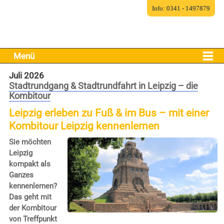
Info: 0341 - 1497879
Menü
Juli 2026
Stadtrundgang & Stadtrundfahrt in Leipzig – die
Kombitour
Leipzig erleben zu Fuß & im Bus – mit einer
Kombitour Leipzig kennenlernen
Sie möchten
Leipzig
kompakt als
Ganzes
kennenlernen?
Das geht mit
der Kombitour
von Treffpunkt