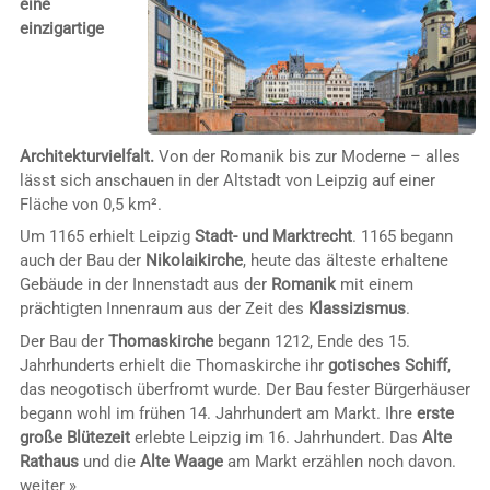
eine
einzigartige
Architekturvielfalt.
Von der Romanik bis zur Moderne – alles
lässt sich anschauen in der Altstadt von Leipzig auf einer
Fläche von 0,5 km².
Um 1165 erhielt Leipzig
Stadt- und Marktrecht
. 1165 begann
auch der Bau der
Nikolaikirche
, heute das älteste erhaltene
Gebäude in der Innenstadt aus der
Romanik
mit einem
prächtigten Innenraum aus der Zeit des
Klassizismus
.
Der Bau der
Thomaskirche
begann 1212, Ende des 15.
Jahrhunderts erhielt die Thomaskirche ihr
gotisches Schiff
,
das neogotisch überfromt wurde. Der Bau fester Bürgerhäuser
begann wohl im frühen 14. Jahrhundert am Markt. Ihre
erste
große Blütezeit
erlebte Leipzig im 16. Jahrhundert. Das
Alte
Rathaus
und die
Alte Waage
am Markt erzählen noch davon.
weiter »